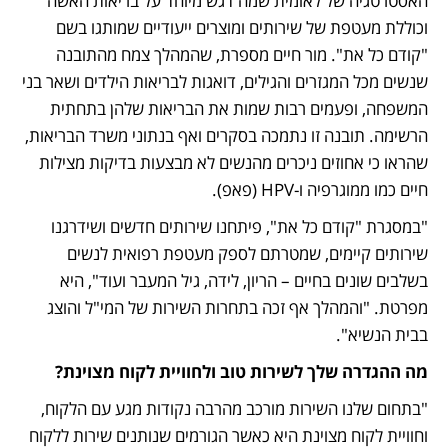
האסטרטגיה של לאומית שמה דגש מיוחד על בריאות האשה 
וכוללת מעטפת של שירותים ומוצרים ייעודיים שמותגו בשם 
"קודם כל את". מור חיים מספרת, שהמהלך צמח מהתובנה 
שנשים מכל המגזרים והגילים, דואגות לבריאות הילדים ושאר בני 
המשפחה, ופעמים רבות שמות את הבריאות שלהן בתחתית 
הרשימה. תובנה זו נתמכה בסקרים ואף בנתוני משרד הבריאות, 
שהראו כי אחוזים ניכרים מהנשים לא מבצעות בדיקות מצילות 
חיים כמו ממוגרפיה ו-HPV (פאפ). 
"במסגרת "קודם כל את", פיתחנו שירותים חדשים ושידרגנו 
שירותים קיימים, שמטרתם לספק מעטפת רפואית לנשים 
בשלבים שונים בחיים – הריון, לידה, גיל המעבר ועוד", היא 
מפרטת. "והמהלך אף זכה בתחרות השירות של המי"ל והוצג 
בבית הנשיא".
מה ההגדרה שלך לשירות טוב ולחוויית לקוח מצוינת?
"בתחום שלנו השירות מורכב מהרבה נקודות מגע עם הלקוח, 
וחוויית לקוח מצוינת היא כאשר הגורמים שנותנים שירות ללקוח 