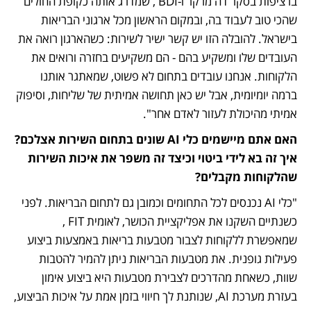
ברציפות בסקר דה מרקר ו-BDI , שמדרג אותה כקופת החולים 
שהכי טוב לעבוד בה, ובמקום הראשון מכל ארגוני הבריאות 
בישראל. להובלה הזו יש קשר ישיר לשירות: כשהארגון רואה את 
העובדים שלו ומשקיע בהם - הם משקיעים בחזרה ורואים את 
הלקוחות. אנחנו עובדים בתחום לא פשוט, שמאתגר אותנו 
ברמה יומיומית, אבל יש כאן תחושה אמיתית של שליחות, וסיפוק 
אמיתי מהיכולת לעזור לאדם אחר".
האם אתם מיישמים כלי AI שונים בתחום השירות אצלכם? 
איך זה בא לידי ביטוי וכיצד זה משפר את איכות השירות 
שהלקוחות מקבלים?
"כלי AI נכנסים לכל התחומים וכמובן גם לתחום הבריאות. לפני 
כשנתיים השקנו את אפליקציית הכושר, לאומית FIT , 
שמאפשרת ללקוחות לצבור מטבעות בריאות באמצעות ביצוע 
פעילות גופנית. את מטבעות הבריאות ניתן להמיר להטבות 
שוות, כשאחת מהדרכים לצבירת מטבעות היא ביצוע אימון 
בעזרת מערכת AI, שנותנת לך חיווי בזמן אמת על איכות הביצוע, 