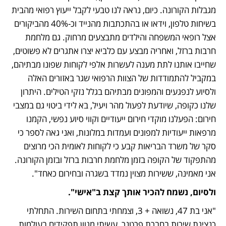
מגבלות הקורונה. כיום, נראה לנו טבעי לקבל ייעוץ רפואי מהבית 
בשיחות טלפון, וידאו או בהתכתבות מהנייד וכ-40% מהביקורים 
אצל רופאי המשפחה והילדים מתבצעים מרחוק. גם מלחמת 
חרבות ברזל, ואחריה מבצע עם כלביא יצרו אתגרים לא פשוטים, 
שחייבו אותנו לתת מענה לעשרות אלפי לקוחות שפונו מבתיהם, 
במקביל להתמודדות של הצוות הרפואי שגר באזורים האלה 
ולסיוע לנפגעים והמפונים מבתיהם בגלל נזקי הטילים. היתרון 
שלנו כקופה, שיודעת לפעול מהר ויעיל, בא לידי ביטוי גם במצבי 
חירום: הפעלנו מוקדי חירום ייעודיים וקווי סיוע נפשי, הקמנו 
מרפאות ייעודיות למפונים ועמדות במלונות, ואני גאה לספר כי 
סקר של משרד הבריאות קבע כי לקוחות לאומית הכי מרוצים 
מהתפקוד של הקופה בזמן מלחמת חרבות ברזל ובזמן הקורונה. 
אני מאמינה, ששירות מצוין נמדד בשגרה ובחירום כאחד".
ולסיום, נשמח להכיר אותך קצת ב"אישי".
"אני בת 47, נשואה + 3, וצמחתי בתחום השירות. התחלתי 
כנציגת שירות בחברת פרטנר, עשיתי מגוון תפקידים בעולמות 