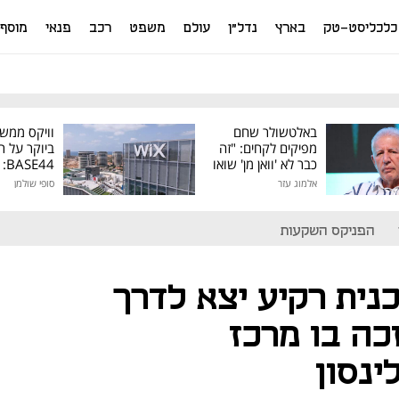
כלכליסט-טק
בארץ
נדל"ן
עולם
משפט
רכב
פנאי
מוסף
באלטשולר שחם
וויקס ממש
מפיקים לקחים: "זה
ביוקר על ר
כבר לא 'וואן מן' שואו
44
של גילעד"
אלמוג עזר
סופי שולמן
מיליון דולר
הפניקס השקעות
נית רקיע יצא לדרך
ה בו מרכז
ינסון