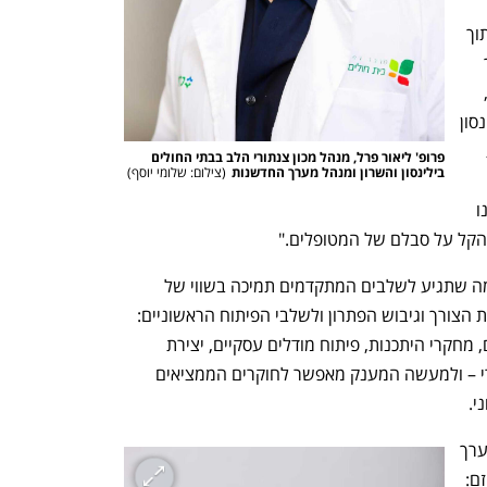
"החזון שלנו הוא להקים 10 חברות הזנק תוך 
4 שנים המבוססות על פיתוחים פורצי דרך 
בעולם הרפואה," מצהיר פרופ' ליאור פרל, 
מנהל מכון צנתורי הלב בבתי החולים בילינסון 
והשרון ומנהל מערך החדשנות. "התוכנית 
פרופ' ליאור פרל, מנהל מכון צנתורי הלב בבתי החולים 
בילינסון והשרון ומנהל מערך החדשנות
(
צילום: שלומי יוסף
)
נועדה בסופו של דבר לשרת את המטופל, 
שנמצא בראש סדר העדיפויות שלנו. אנחנו 
להקל על סבלם של המטופלים."
המודל הייחודי של התוכנית מציע לכל יוזמה שתגיע לשלבים המתקדמים תמיכה בשווי של  
כ-170 אלף שקלים. המענק מיועד להגדרת הצורך וגיבוש הפתרון ולשלבי הפיתוח הראשוניים: 
בניית אבות טיפוס, ביצוע מחקרים קליניים, מחקרי היתכנות, פיתוח מודלים עסקיים, יצירת 
שותפויות טכנולוגיות וקבלת ייעוץ רגולטורי – ולמעשה המענק מאפשר לחוקרים הממציאים 
י. 
אסנת נפתלי- כץ, מנהלת פיתוח עסקי במערך 
החדשנות, מסבירה את הייחודיות של המיזם: 