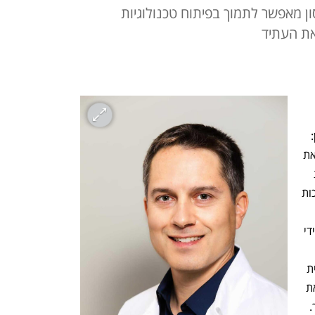
ן מאפשר לתמוך בפיתוח טכנולוגיות
את העתיד
בשורה משמעותית מבית החולים בילינסון: 
חממת החדשנות של בית החולים פתחה את 
המחזור השני של תכנית "רקיע". התוכנית 
שעלותה כ 4 מיליון שקלים מתאפשרת בזכות 
במסגרת תוכנית מאיצי מדע הנתמכת על ידי 
בעקבות הזכייה, השיקה החממה את תכנית 
"רקיע" - מיזם שאפתני שמטרתו להוביל את 
.