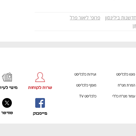
דשנות בילינסון
פרופ' ליאור פרל
ן
פוטו כלכליסט
ועידות כלכליסט
המרת מט"ח
מוסף כלכליסט
שרות לקוחות
מינוי לעית
עמוד מט"ח כללי
כלכליסט TV
טוויטר
פייסבוק