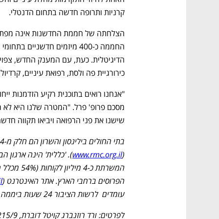
קרניות ותרופה חדשה בתחום הדנטלי.  
כירורגיית פה ולסת, רפואת עיניים, קרדיולוג
שישנו את פני הרפואה ויביאו תקווה חדש
www.rmc.org.il
(
הפרוסים ברחבי הארץ. אתר האינטרנט (
l
עומדים  לרשות הציבור 24 שעות ביממה למתן מענה לנושאים בריאותיים ולמידע כללי.
לפרטים: ורד רוזנברג קויטל דוברת, 9377215/9–03, 050-6264918