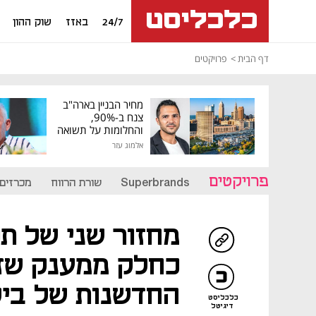
24/7
באזז
שוק ההון
דף הבית
פרויקטים
מחיר הבניין בארה"ב
צנח ב-90%,
והחלומות על תשואה
גבוהה התנפצו
אלמוג עזר
פרויקטים
Superbrands
שורת הרווח
מכרזים
מחזור שני של תכ
כחלק ממענק שזכ
החדשנות של ביל
כלכליסט
דיגיטל