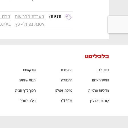
תגיות:
מערכת הבריאות
מרכז ח
אסנת נפתלי- כץ
בילינסו
כתבו לנו
המערכת
פודקאסט
המייל האדום
ההנהלה
תנאי שימוש
מדיניות פרטיות
פרסמו אצלנו
הפוך לדף הבית
קורסים אונליין
CTECH
דילים לחו"ל