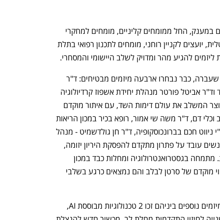
נות בילינסון ומנהלת תוכנית 
וד של התוכנית היא 
המעטפת המקצועית אותה מקבלים הזוכים במענק, החל ממומחים קליניים, מומחים למחקרי 
נתונים, בינה מלאכותית (AI) ורפואה דיגיטלית, יועצים לקניין רוחני, מומחים לתכנון רפואי בתלת 
 ליזמים להגיע מהר ומדויק לשלב היישומי והמסחרי. 
בסבב הראשון של התוכנית שהחל בשנה שעברה, כבר נבחרו ארבעה מיזמים מבטיחים: ד"ר 
אהובה גרובשטיין מנהלת יחידת דימות שד וד"ר אביטל פורטר מנהלת יחידת אשפוז קרדיולוגיה 
ומרפאת לב האישה, זכו למענק לפיתוח מוצר המשלב את עולם דימות השד, עם איתור מוקדם  
של  נשים בריאות  בסיכון  לפתח מחלת לב וכלי דם, ד"ר משה שי אמור, רופא בכיר במכון הריאות  
מפתח פתרון חדשני לאבחון סרטן ריאה ע"י ניווט חכם בברונכוסקופיה, ד"ר חן גולדשמיט - מנהל 
השירות לאנדוסקופיה גניקולוגית בבי"ח לנשים עובד על פתרון מתקדם להפסקת היריון יזומה, 
וד"ר תום קוניקוף, מומחה ברפואה פנימית. מתמחה בגסטרואנטרולוגיה ומחלות כבד במכון 
לגסטרואנטרולוגיה מפתח טכנולוגיה לזיהוי מוקדם של סרטן לבלב והם נמצאים כרגע בשלבי 
בינואר, התקיים הסבב השני בו נבחרו 4 מיזמים נוספים ביניהם זכו 2 טכנולוגיות מבוססת AI, 
האחת לחיזוי התקדמות מחלת עיניים והשנייה לחיזוי התקדמות מחלת לב, מכשיר חדש להנצלת 