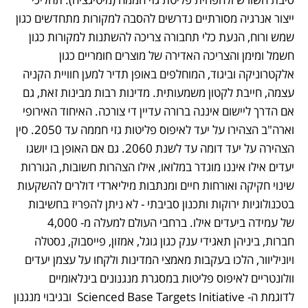
ייצור אנרגיה מסורתיים נדרשים להסבה למקורות מתחדשים כגון 
שמש ורוח, הנעת כלי תחבורה צריכה להשתנות למקורות כגון 
חשמל ומימן והצריכה האדירה של מוצרים חומריים כגון 
אלקטרוניקה וביגוד, המוחלפים באופן תדיר למען חוויית הקניה 
עצמה, חייבת לקטון משמעותית. מדינות רבות מבינות זאת, גם 
אם הדרך ליישום איננה ברורה עדיין די צורכה. האיחוד האירופי 
וארה"ב הצהירו על יעד לאיפוס פליטות גזי חממה עד 2050. סין 
הצהירה על יעד דומה עד לשנת 2060. גם אם האופן בו יושגו 
יעדים אילו איננו מוגדר במלואו, אילו הצהרות חשובות, הגוררות 
שינוי חקיקה ואורחות חיים ומנתבות מיליארדי דולרים להשקעות 
בטכנולוגיות ירוקות ותכנון סביבתי - לא ניתן להפריז בחשיבות 
של עמידה ביעדים אילו. ברחבי העולם למעלה מ- 4,000 
חברות, ביניהן תאגידי ענק כגון גוגל, אמזון, פייסבוק, נסטלה 
ויוניליוור, הלכו בעקבות מאמצי המדינות ולקחו על עצמן יעדים 
וולונטריים לאיפוס פליטות במסגרת מנגנונים בינלאומיים 
לדוגמת ה- Scienced Base Targets Initiative  ובגיבוי מנגנון 