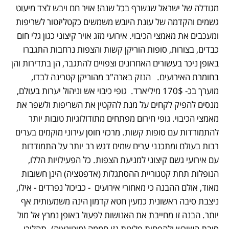
מגודלה של ישראל שנשרף בכל שנה! אויר חם ויבש לצד מיעוט 
גשמים והקדמה של עונת היובש משמשים כקטליזטור לשריפות 
ומעכבים את מאמצי הכיבוי. אירועי מזג אויר קיצוני כגון גלי חום 
כבדים, בצורות, סופות הוריקן קשות והצפות נרחבות התגברו 
באופן ניכר בעשורים האחרונים וצפויים להתגבר, הן בתדירות והן 
בחומרת האירועים.   הנזק בארה"ב מהוריקן קטרינה לבדו, 
מוערך בכ- 170$ מיליארד.  גופי כיבוי אש וניהול יערות בעולם, 
מנסים להפיק לקחים על מנת להקטין את השריפות ולשפר את 
מאמצי הכיבוי. גופי חירום מפתחים מתודולוגיות טובות יותר 
להתמודדות עם סופות קשות. מרכזי חוסן עירוני מוקמים בערים 
רבות בעולם ומתכנני ערים שמים דגש רב יותר על התמודדות 
עם אירועי גשם קיצוני למניעת הצפות. כל הפעילויות הללו, 
הנופלות תחת קטגוריית ההסתגלות (אדפטציה) הינן חשובות 
מאוד, אולם ההבנה כי מאחורי אירועים  - כביכול נפרדים - אילו, 
ניצבת סיבה ראשונית כמעין חטא קדמון הינה משמעותית אף 
יותר. הבנה זו מחייבת את האנושות לפעול באופן נמרץ אל מול 
סיבת השורש ולהפחית פליטת גזי חממה (מיטיגציה). תהליכי 