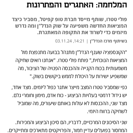
המלחמה: האתגרים והפתרונות
פולי טטרו, שותף מייסד חברת טופ קפיטל, מסביר כיצד
המציאות החדשה משפיעה על שוק הנדל"ן ומה נדרש
מיזמים כדי לשרוד את התקופה המאתגרת.
בשיתוף מרכז הנדל"ן
|
14:21, 03.11.24
"הקונספציה שענף הנדל"ן מתנהל בבועה מתנפצת מול 
נפתח בכרטיסייה חדשה
המציאות הנוכחית," פותח פולי טטרו. "אנחנו רואים שחיקה 
משמעותית בכוח הקנייה וההכנסה הפנויה של הציבור, מה 
שמשפיע ישירות על היכולת לממש ביקושים בשוק."
כפי שמסביר טטרו המצב מייצר אתגר כפול ליזמים. מצד אחד, 
יש גידול דרמטי בעלויות הביצוע - כוח אדם, מימון וחומרי גלם. 
מצד שני, ההכנסות לא עולות באותם שיעורים, מה שמוביל 
לשחיקה ברווח היזמי.
שני הסיכונים המרכזיים, לדבריו, הם סיכון הביצוע והמכירות. 
המחסור בפועלים עדיין חמור, והפרויקטים מתארכים ומתייקרים. 