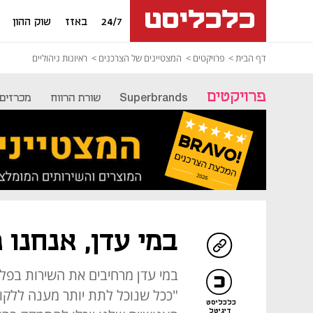
24/7
באזז
שוק ההון
דף הבית
פרויקטים
המצטיינים של הצרכנים
ראיונות ניהוליים
פרויקטים
Superbrands
שורת הרווח
מכרזים
במי עדן, אנחנו 
במי עדן מרחיבים את השירות בפלט
"ככל שנוכל לתת יותר מענה ללקוח
כלכליסט
דיגיטל