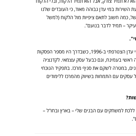
הרצונות שלו, התלונות שלו. הלקוח אולי הוא לא תמיד צודק, אבל הוא תמיד הלקוח, ובלי הלקוח 
– אין חברה, גם אם המוצר מצוין. לכן תודעת השירות במי עדן גבוהה מאוד, כי העובדים שלנו 
רתומים למטרות החברה. הם מבינים, למשל, כמה חשוב לתאם ציפיות מול הלקוח (למשל 
עיקר – תמיד לדבר בנועם".
".
"אני בן 52, נשוי+4, כולל נכדה. לחברת מי עדן הצטרפתי ב-1996, כשבדרך היו מספר הפסקות 
בהן שימשתי כמנהל מערך טכנאות והפצה ראשי בעמינח, וגם כבעל עסק עצמאי. לקדנציה 
השלישית שלי בחברה הגעתי לפני כ-7 שנים, במטרה לשקם את סניף מרכז. בתפקיד הנוכחי 
אני כבר 6 שנים. יש לי תואר ראשון במנהל עסקים עם התמחות בשיווק מהמרכז ללימודים 
שות?
"אני מאוד אוהב טיולים וכדורגל. אני אוהב ללכת למשחקים עם הבנים שלי – בארץ ובחו"ל – 
.