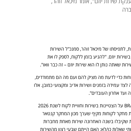
קת שירות יוזם", אומר מיכאל זוהר,
ברה
ההבדל בין שירות טוב לחוויית לקוח מצוינת, לתפיסתו של מיכאל זוהר, סמנכ"ל השירות 
והתפעול של חברת מי עדן, בא לידי ביטוי בשירות יוזם. "להגיע בזמן ללקוח, לספק לו את 
ות שאתה נותן לו הוא שירות יוזם – זה כבר וואו".
שירות יוזם לדבריו זה ליזום שיחות עם לקוחות כדי לדעת מה מציק להם ועם מה הם מתמודדים, 
ובהתאם – לספק את השירות הנכון. "כל זה לצד עמידה בזמנים ושירות אדיב ומקצועי כמובן. אלו  
ועד אחרון העובדים".
למי עדן הוענקה חותמת האיכות של BRAVO על הצטיינות בשירות וחוויית לקוח לשנת 2026 
בקטגוריית המים המינרליים, וזאת בעקבות מחקר לקוחות מקיף שערך מכון המחקר קנטאר 
מדיה בחודש ינואר. במחקר, אותרו לקוחות שקיבלו בשנה האחרונה שירות מאחת מחברות 
המים המינרליים המובילות, והם נשאלו שתי שאלות כן/לא: האם הייתם שבעי רצון מהשירות 