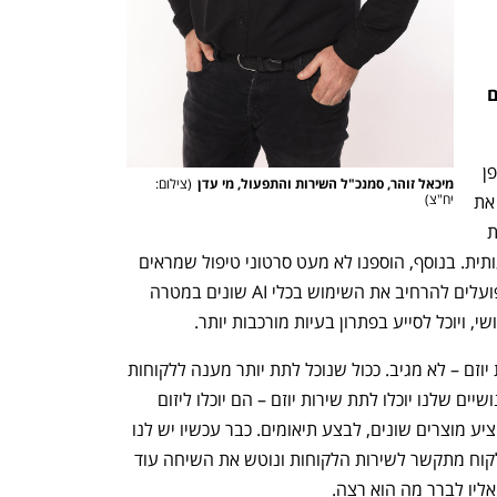
איך אתם פועלים על מנת להתמודד עם 
"אנחנו מגדילים את זמינות ההתקנות באופן 
מיכאל זוהר, סמנכ"ל השירות והתפעול, מי עדן
(
צילום: 
שוטף, ולצד זה מעבים ומרחיבים כל הזמן את 
יח"צ
)
הפלטפורמה השירותית בדיגיטל, והנגישות 
לשירות בערוצים השונים הורחבה משמעותית. בנוסף, הוספנו לא מעט סרטוני טיפול שמראים 
כיצד להתמודד עם תקלות שונות. אנחנו פועלים להרחיב את השימוש בכלי AI שונים במטרה 
 ויוכל לסייע בפתרון בעיות מורכבות יותר.
"השאיפה הכללית שלנו, היא לספק שירות יוזם – לא מגיב. ככול שנוכל לתת יותר מענה ללקוחות 
שלנו באמצעים הדיגיטליים, הנציגים האנושיים שלנו יוכלו לתת שירות יוזם – הם יוכלו ליזום 
קשר עם לקוחות ולבדוק שביעות רצון, להציע מוצרים שונים, לבצע תיאומים. כבר עכשיו יש לנו 
שירות יוזם בתחומים שונים, למשל - אם לקוח מתקשר לשירות הלקוחות ונוטש את השיחה עוד 
ליו לברר מה הוא רצה. 