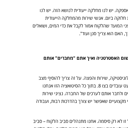
"אנחנו מיישמים שירות יוזם גם בתחום האספקה. יש לנו מחלקה ייעודית לנושא הזה. יש לנו 
100 קווי הפצה שמגיעים ל-4,500 נקודות חלוקה ביום. אנשי שירות מהמחלקה הייעודית 
שהקמנו מתקשרים ללקוחות 48 שעות לפני המועד שהלקוח אמור לקבל את כדי המים, ושואלים 
 האם הוא צריך סנן ועוד".
עד כמה לעובדים יש תפקיד חשוב ביישום האסטרטגיה ואיך אתם "מחברים" אותם 
"אנחנו פועלים בעולמות לא פשוטים של לוגיסטיקה, שירות והפצה. על זה צריך להוסיף מצב 
מלחמה שנמשך כמעט 3 שנים עם לא מעט עובדים בצו 8. בתוך כל הסיטואציה הזו אנחנו 
מצליחים להשקיע במקצועיות של העובדים ולחבר אותם לערכים של החברה. נציגי שירות 
טובים זה נכס, וכדי להגיע למצב שהם הכי מקצועיים שאפשר יש צורך בהדרכות רבות, ועבודה 
"העובדים מבינים שאצלנו 'הלקוח במרכז' זו לא רק סיסמה. אחנו מתנהלים סביב הלקוח – סביב 