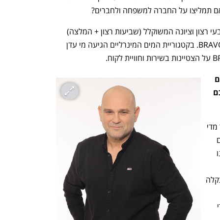
ם תמליצו על החברה למשפחה ולחברים?
לחברה, שיותר מ-75% מלקוחותיה היו שבעי רצון וציונה המשוקלל (שביעות רצון + המלצה) 
היה הגבוה ביותר בקטגוריה – הוענק ה-BRAVO. בקטגוריית המים המינרליים הגיעה מי עדן 
איזה שינוי עברו הלקוחות שלכם בשנים 
האחרונות מבחינת הציפיות שלהם מכם 
"הלקוח הישראלי מאתגר אותנו יותר ויותר מדי 
שנה – הדרישות עולות, ובנוסף יש טרנדים 
חדשים שצריך להגיב אליהם. בתחום שלנו 
ומקצועי ומוצר ושירות איכותיים - אם יש תקלה 
שהבעיה תיפתר מיד. בלי להמתין יותר מדי 