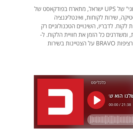
רונן כהן, סמנכ"ל השיווק ה"מיתולוגי" של UPS ישראל, מתארח בפודקאסט של
סטיקה, שירות לקוחות, ואינטליגנציה
קוח. לדבריו, השינויים הטכנולוגיים רק
ומשדרגים כל הזמן את חוויית הלקוח. ל-
UPS ישראל הוענק כבר שנתיים ברציפות BRAVO על הצטיינות בשירות