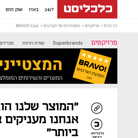
24/7
באזז
שוק ההון
דף הבית
פרויקטים
המצטיינים של הצרכנים
BRAVO! Cast
פרויקטים
Superbrands
שורת הרווח
מכרזים
"המוצר שלנו הוא
אנחנו מעניקים 
ביותר"
כלכליסט
דיגיטל