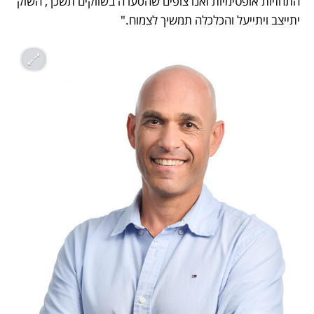
התחזיות אופטימיות ואנו צופים שהסערה בשווקים תשכך, השוק 
יתייצב ויתייעל והכלכלה תמשיך לצמוח."