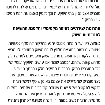
וחברות הביטוח היא זהה אנו יכולים להישאר אובייקטיבים לגמרי 
מול הלקוח" אומר לוי ומדגיש "במקרים רבים נעדיף לתת לו מגוון 
מוצרים אצל מגוון בתי השקעות וכך נקטין בעצם את רמת הסיכון 
שיש בתיק."
פתרונות יצירתיים לפיזור מקסימלי והקטנת החשיפה 
לתנודתיות השוק 
כאמור, ליווי של מומחה פיננסי ימנע מהלקוח להיסחף לטעויות 
פזיזות שנגרמות כתוצאה מלחץ לנוכח השוק התזזיתי. לוי מביא 
כדוגמה לקוחות שחוששים ממצב השוק ומעוניינים לממש חלק 
מההשקעות שלהם, "במצב שכזה אנו עושים תשקיף עומק של 
כלל המוצרים בתיק. במרבית התיקים חלק מהכסף מושקע 
באפיקים סולידיים ובחברות יציבות שלא נמצאות בסיכון, זאת 
לצד מוצרים שמגדילים את עצמם באופן שוטף למשל אג"ח 
בנקאי לתקופה של 5 שנים שפודה קרן בריבית שנתית. במקום 
לבצע פעולה אקטיבית נמתין למועד הפדיון ואת התמורה 
מהנזלת האג"ח נשים במזומן. זו דוגמה מצוינת לפתרון להנזלת 