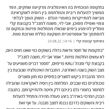
בתקופה הנוכחית בה האינפלציה מרקיעה שחקים, הפד
ממשיך להעלות ריבית והמלחמה בין רוסיה לאוקראינה
מביאה להתייקרות בחומרי הגלם – השוק הופך לבלתי
צפוי ואפילו מסוכן. אבי לוי, משנה למנכ"ל בקבוצת קלי
ממליץ להימנע בימים שכאלו מהחלטת פזיזות ובמקום זה
להסתמך על אסטרטגיית השקעה כוללת וארוכת טווח.
בשיתוף קבוצת קלי
|
14:16, 23.08.22
"בתקופות של חוסר וודאות גדולה בשווקים כפי שאנו חווים היום, 
נפתח בכרטיסייה חדשה
לא עושים החלטות פזיזות." אומר אבי לוי, משנה למנכ"ל 
בקבוצת קלי ומנהל KALI פרימיום, "מספר דברים משפיעים על 
מצב השוק בשנה האחרונה. התגברות האינפלציה שנובעת בין 
היתר מהגברת ביקוש למוצרים בסיסיים כמו מזון ומוצרים 
טכנולוגיים כמו שבבים. המלחמה בין רוסיה לאוקראינה שהובילה 
למחסור בחומרי גלם ביניהם דלק וחיטה ולהתייקרותם. בתגובה 
הבנק המרכזי בארה"ב ביצע פעולה מהירה והתחיל להעלות 
ריבית והשווקים כדרכם נכנסו למצב מגננה. על אף זאת 