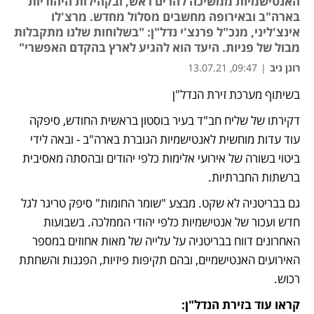
האנטישמיות ממשיכה להרים ראש, ובקהילות היהודיות
בארה"ב ובאירופה מחשבים מסלול מחדש. מרצ'לו
אינצ'ליני, מנכ"ל פרנצ'י נדל"ן: "בשלוחות שלנו מתקבלות
מבול של פניות. היעד הוא להגיע לארץ בהקדם האפשרי"
רונן ניב
|
09:47, 13.07.21
בשיתוף מערכת זירת הנדל"ן
נפתח בכרטיסייה חדשה
נפתח בכרטיסייה חדשה
נפתח בכרטיסייה חדשה
נפתח בכרטיסייה חדשה
נפתח בכרטיסייה חדשה
דקירתו של שליח חב"ד בעיר בוסטון בראשית החודש, סיפקה 
עוד עדות מוחשית לאנטישמיות הגוברת בארה"ב - ובאה לידי 
ביטוי בשורה של אירועי אלימות כלפי יהודים ובהסתה מאסיבית 
ברשתות החברתיות. 
גם בבריטניה לא שקט. מבצע "שומר החומות" סיפק טריגר לגל 
חדש ועכור של אנטישמיות כלפי יהודי הממלכה. בשבועות 
האחרונים דווח בבריטניה על עלייה של מאות אחוזים במספר 
האירועים האנטישמיים, ובהם תקיפות פיזיות, הפגנות והשחתת 
רכוש.
קראו עוד בזירת הנדל"ן: