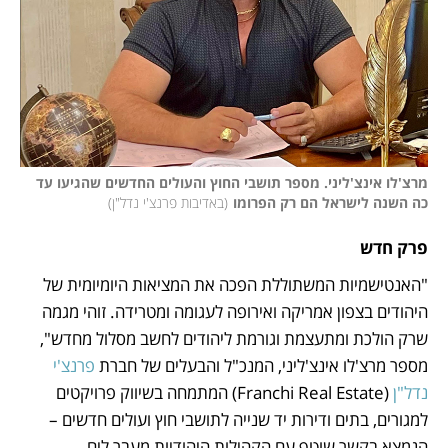
מרצ'לו אינצ'ליני. מספר תושבי החוץ והעולים החדשים שהגיעו עד 
כה השנה לישראל הם רק הפרומו
(
באדיבות פרנצ'י נדל"ן
)
פרק חדש
"האנטישמיות המשתוללת הפכה את המציאות היומיומית של 
היהודים בצפון אמריקה ואירופה לעגומה ומטרידה. זוהי מגמה 
שרק הולכת ומתעצמת וגורמת ליהודים לחשב מסלול מחדש", 
מספר מרצ'לו אינצ'ליני, המנכ"ל והבעלים של חברת 
פרנצ'י 
נדל"ן
 (Franchi Real Estate) המתמחה בשיווק פרויקטים 
למגורים, בתים ודירות יד שנייה לתושבי חוץ ועולים חדשים – 
הנמצא בקשר שוטף עם הקהילות היהודיות מעבר לים. 