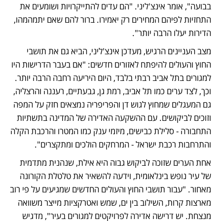
בבועה", אומר אינצ'ליני. "הם עדים להתייקרויות ושומעים את 
התחזיות לפיהם המחירים רק יאמירו. ברור להם שאם יתמהמהו, 
הדירות יעלו הרבה יותר".
מצב העניינים הרגיש, מעדכן אינצ'ליני, הביא גם את תושבי 
החוץ והעולים להיפתח לאזורים חדשים: "אם בעבר הדרישות היו 
למגורים בתל אביב רבתי בלבד, היום היריעה רחבה הרבה יותר. 
וכך, לצד ערים כמו תל אביב, רמת גן, גבעתיים, רעננה והרצליה, 
גם המעגלים שמחוץ לגוש דן והפריפריה נמצאים חזק על המפה 
וזוכים לביקושים. עם ההשקעה האדירה של המדינה בתשתיות 
התחבורה - סלילת כבישים, מיזמי ענק כמו המטרו והרכבת הקלה 
והתרחבות רכבת ישראל - המרחקים הולכים ומתקצרים".
אחת הערים שזוכה לביקוש גבוה היא אילת, שנהנית מתדמית 
של עיר נופש בינלאומית, וידעה להשאיר את טלטלת הקורונה 
מאחור. "עבור תושבי החוץ והעולים החדשים שמגיעים על פי רוב 
מארצות קרות, השילוב בין ים, שמש ואטרקציות מייצר משוואה 
מנצחת. יש דרישה אדירה לפרויקטים למגורים בעיר", מדגיש 