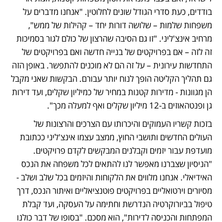
בודדים, כעת סדרי הגודל שונים לחלוטין. "אנחנו מדברים על 
משפחות שלמות – שלושה דורות יחד – קהילות של ממש", 
מרחיב אינצ'ליני. "זו גם הסיבה שהרצון של כולם לגור בסמיכות 
זה לזה – אם בפרויקטים של בנייה חדשה ואם בפרויקטים של 
התחדשות עירונית – על זה הם לא מוכנים להתפשר. באופן הזה 
גם תהליך הקליטה הופך לנוח יותר עבורם. הבקשות שאני מקבל 
הן מגוונות - מדירות קטנות במחיר של כמיליון שקלים, ועד דירות 
גן ופנטהאוזים ב-12 מיליון שקלים ואף למעלה מכך".
בזכות קשריו העמוקים והיכרותו עם הצרכים והרצונות של 
העולים החדשים ותושבי החוץ, ממצב עצמו אינצ'ליני ככתובת 
מועדפת עבור יזמים וקבלנים המבקשים לקדם פרויקטים. 
"הניסיון שצברנו מאפשר לנו להתאים לכל משפחה את הנכס 
האידיאלי. אנחנו מלווים את הלקוחות והיזמים בכל שלב ושלב - 
מסיורים וירטואליים בפרויקטים פוטנציאליים ואיתור הנכס, דרך 
טיפול בביורוקרטיה הנדרשת וחתימה על העסקה, ועד קבלת 
המפתחות והכניסה לדירות", הוא מסכם. "בסופו של דבר כולנו 