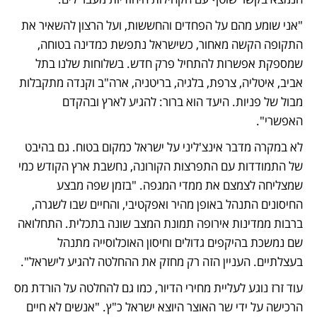
"אני שומע מהם על הפחדים והחששות, ועל הרצון להשאיר את 
התקופה הקשה מאחור, כשישראל נתפשת כמדינה בטוחה, 
שמספקת אפשרות להתחיל פרק חדש. בשלוחות שלנו בתל 
אביב, איטליה, צרפת, בלגיה, בריטניה, ארה"ב וקנדה מתקבלות 
מבול של פניות. היעד הוא ברור: להגיע לארץ ובהקדם 
האפשרי".
לא במקרה מדבר אינצ'ליני על ישראל כמקום בטוח. גם בהיבט 
של התמודדות עם התפרצות הקורונה, נחשבת ארץ הקודש כמי 
שמצליחה לצמצם את ממדי המגפה. "בזמן שפה מבצע 
החיסונים התנהל באופן מהיר ואפקטיבי, והחיים שבו לשגרה, 
ברבות ממדינות אירופה תמונת המצב שונה בתכלית. התחלואה 
שם נמשכת בהיקפים גדולים וחיסון האוכלוסייה מתנהל 
בעצלתיים. העניין הזה רק מחזק את ההחלטה להגיע לישראל".
עוד זרז נוגע לעליית מחירי הדיור, כמו גם להחלטה על הורדת מס 
הרכישה על ידי שר האוצר היוצא ישראל כ"ץ. "אנשים לא חיים 