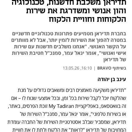
תדיראן משלבת חדשנות, טכנולוגיה
והון אנושי ומשדרגת את שירות
הלקוחות וחוויית הלקוח
בחברת תדיראן מטמיעים פתרונות טכנולוגיים חדשניים
במטרה להפוך את השירות לזמין יותר, אבל לא מוותרים
על הקשר האנושי. "אנחנו משלבים חדשנות עם שירות
אישי ואנושי", אומר יגאל עמר, סמנכ"ל חטיבת השירות
של תדיראן
בשיתוף BRAVO
|
16:10, 13.05.26
עינב בן יהודה
"תדיראן משקיעה מאמצים רבים ומשאבים גדולים על מנת 
שהלקוח יוכל לקבל שירות בכל זמן, ובכל אמצעי שנוח לו – אם 
זה בוואטסאפ, באפליקציית My Tadiran זוכת הפרסים, באתר, 
או בשירות טלפוני", אומר יגאל עמר, סמנכ"ל השירות של 
תדיראן, שמסביר שבלב אסטרטגיית השירות של החברה עומדת 
המחויבות של תדיראן "לראות" את הלקוח ולתת לו את חוויית 