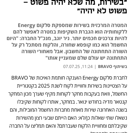
"בשירות, מה שלא יהיה פשוט –
פשוט לא יהיה"
המטרה המרכזית בשירות שמספקת סלקום Energy
ללקוחותיה הוא הגברת השקיפות במטרה לאפשר להם
להיות צרכנים חכמים יותר. ניר יוגב, מנכ"ל החברה: "היום
החשמל הוא כמו קופסא שחורה, והלקוח מסתכל רק על
השורה התחתונה של החשבון. אבל מאחורי השורה
התחתונה יש עולם שלם שמעניין אותו"
בשיתוף BRAVO
|
11:24, 07.07.25
לחברת סלקום Energy הוענקה חותמת האיכות של BRAVO 
על הצטיינות בשירות וחוויית לקוח לשנת 2025 בקטגוריית 
החשמל, וזאת בעקבות מחקר לקוחות מקיף שערך מכון המחקר 
קנטאר מדיה בחודש ינואר. במחקר, אותרו לקוחות שקיבלו 
בשנה האחרונה שירות מאחת מחברות החשמל המובילות, והם 
נשאלו שתי שאלות כן/לא: האם הייתם שבעי רצון מהשירות 
שקיבלתם ומחוויית הלקוח שעברתם? והאם תמליצו על החברה 