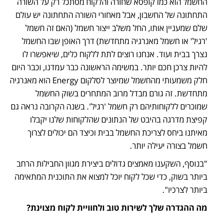
החשמל הוא כמו קופסא שחורה והלקוח מסתכל רק על השורה 
התחתונה של החשבון, אבל מאחורי השורה התחתונה יש עולם 
שלם שמעניין אותו, החל משלב ייצור חשמל (האם זה חשמל 
'רגיל' או חשמל מאנרגיה מתחדשת) דרך האופן שבו החשמל 
נצרך בבית ועוד. אנחנו רוצים לתת ללקוח כלים, שיאפשרו לו 
להיות צרכן חכם יותר. במשימה הראשונה כבר עמדנו, וכבר היום 
חלק משמעותי מהחשמל שמיוצר לסלקום Energy הוא מאנרגיה 
מתחדשת. זה גורם מבדל מרוב המתחרים בשוק החשמל 
שמוכרים ללקוחותיהם רק חשמל 'רגיל'. בשנה הקרובה נראה גם 
קפיצת מדרגה בהיבט של הנתונים שהלקוחות שלנו יקבלו 
מאיתנו ביחס לצריכת החשמל בבית וכיצד הם יכולים לצרוך 
חשמל בצורה יעילה יותר.
"בנוסף, השקענו מאמצים גדולים ביצירת מגוון החבילות הרחב 
ביותר בשוק, כדי שכל לקוח יוכל למצוא את התוכנית המתאימה 
ביותר לצרכיו".
מה ההגדרה שלך לשירות טוב ולחוויית לקוח מצוינת?