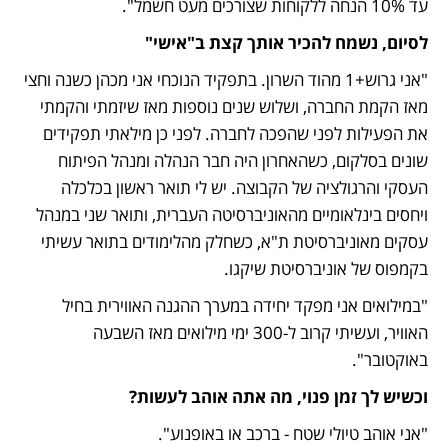
עד 10% הנחה ללקוחות שצורכים מעט חשמל".
לסיום, נשמח להכיר אותך קצת ב"אישי"
"אני גרוש+1 מהוד השרון. בתפקיד הנוכחי אני מכהן כשנה וחצי 
מאז הקמת החברה, ושלוש שנים נוספות מאז שיזמתי והקמתי 
את הפעילות לפני שהפכה לחברה. לפני כן מילאתי תפקידים 
שונים בסלקום, כשהאחרון היה חבר הנהלה ומנהל הפיתוח 
העסקי והרגולציה של הקבוצה. יש לי תואר ראשון בכלכלה 
ויחסים בינלאומיים מהאוניברסיטה העברית, ותואר שני במנהל 
עסקים מאוניברסיטת ת"א, כשחלק מהלימודים בתואר עשיתי 
בקמפוס של אוניברסיטת שיקגו. 
"במילואים אני מפקד יחידה במערך ההגנה האווירית בחיל 
האוויר, ועשיתי קרוב ל-300 ימי מילואים מאז השבעה 
באוקטובר".
וכשיש לך זמן פנוי, מה אתה אוהב לעשות?
"אני אוהב טיולי שטח - ברכב או באופנוע".