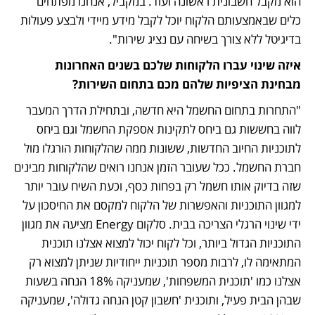
הוא מקבל חשבונית ראשונה ועוד. במקביל, אנחנו מפתחים 
כלים שבאמצעותם הלקוח יוכל לקבל מידע מיידי ולבצע פעולות 
בדיגיטל ללא צורך בשיחה עם נציג שירות".   
איזה שינוי עברו הלקוחות שלכם בשנים האחרונות 
מבחינת הציפיות שלהם מכם בתחום השירות?
"התחרות בתחום החשמל היא חדשה, ובתחילת הדרך המעבר 
לווה בחששות גם ביחס לתקינות אספקת החשמל וגם ביחס 
לתוכניות החיוב החדשות, ששונות ממה שהלקוחות הורגלו מול 
חברת החשמל. ככל שעובר הזמן אנחנו רואים שהלקוחות מבינים 
שזה בדיוק אותו חשמל רק בפחות כסף, וכעת השיח עובר יותר 
למגוון התוכניות והאפשרות של הלקוח למקסם את החיסכון על 
ידי שינוי הרגלי הצריכה בבית. סלקום Energy מציעה את מגוון 
התוכניות הגדול ביותר, וכל לקוח יכול למצוא אצלנו תוכנית 
המתאימה לו, לרבות מספר תוכניות ייחודיות שניתן למצוא רק 
אצלנו כמו 'תוכנית המשפחות', שמעניקה 18% הנחה בשעות 
שבהן הבית פעיל, ותוכנית 'חשבון קטן הנחה גדולה', שמעניקה 