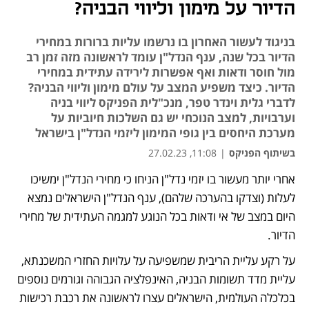
הדיור על מימון וליווי הבניה?
בניגוד לעשור האחרון בו נרשמו עליות ברורות במחירי
הדיור בכל שנה, ענף הנדל"ן עומד לראשונה מזה זמן רב
מול חוסר ודאות ואף אפשרות לירידה עתידית במחירי
הדיור. כיצד משפיע המצב על עולם מימון וליווי הבניה?
לדברי גלית וינדר טפר, מנכ"לית הפניקס ליווי בניה
וערבויות, למצב הנוכחי יש גם השלכות חיוביות על
מערכת היחסים בין גופי המימון ליזמי הנדל"ן בישראל
בשיתוף הפניקס
|
11:08, 27.02.23
אחרי יותר מעשור בו יזמי נדל"ן הניחו כי מחירי הנדל"ן ימשיכו 
נפתח בכרטיסייה חדשה
לעלות (וצדקו בהערכה שלהם), ענף הנדל"ן הישראלים נמצא 
היום במצב של אי ודאות בכל הנוגע למגמה העתידית של מחירי 
הדיור. 
על רקע עליית הריבית שמשפיעה על עלויות החזרי המשכנתא, 
עליית מדד תשומות הבניה, האינפלציה הגבוהה וגורמים נוספים 
בכלכלה העולמית, הישראלים עצרו לראשונה את רכבת רכישות 