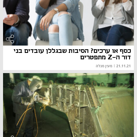
כסף או ערכים? הסיבות שבגללן עובדים בני
דור ה-Z מתפטרים
21.11.21
|
מעין מנלה