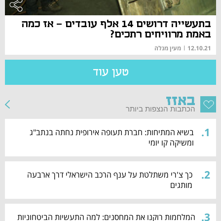
בתעשייה דרושים 14 אלף עובדים - אז כמה
באמת מרוויחים רתכים?
12.10.21
|
מעין מנלה
טען עוד
באזז
הכתבות הנצפות ביותר
.
1
בשיא המתיחות: חברת תעופה אירופית נחתה בנתב"ג
ומשיקה קו יומי
.
2
כך צ'רי משתלטת על ענף הרכב הישראלי דרך ארבעה
מותגים
.
3
המלחמות רוקנו את המחסנים: למה התעשיות הביטחוניות