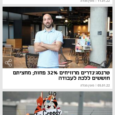
11.01.22
|
מעין מנלה
טרנסג׳נדרים מרוויחים 32% פחות; מחציתם
חוששים ללכת לעבודה
05.01.22
|
מעין מנלה