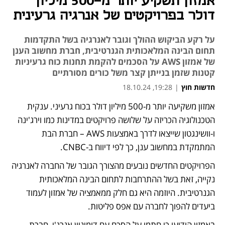
אמזון תשקיע יותר מ-500 מיליון
דולר בפרויקטים של אנרגיה גרעינית
על רקע הביקוש ההולך וגובר לאנרגיה בשל התקדמות
תחום הבינה המלאכותית הגנרטיבית, חברת מחשוב הענן
של אמזון AWS על הסכמים להקמת תחנות כוח גרעיניות
קטנות שזמן בנייתן קצר משל כורים מסורתיים
חדשות חוץ
|
19:28, 18.10.24
אמזון משקיעה יותר מ-500 מיליון דולר בכוח גרעיני. ענקית 
הטכנולוגיה הכריזה על שלושה פרויקטים במדינות כמו וירג'ינה 
ו-וושינגטון שייצאו לדרך באמצעות AWS – חברת הבת 
המתמקדת במחשוב ענן, כך לפי דיווח ב-CNBC. 
הפרויקטים החדשים נובעים מהצורך הגובר של החברה לאנרגיה 
נקייה, זאת בשל ההתרחבות לתחום הבינה המלאכותית 
הגנרטיבית. היוזמה היא גם חלק ממאמציה של אמזון לעמוד 
ביעדים להפוך לחברה עם אפס פליטות. 
באמזון הודיעו כי חתמו על הסכם עם דומיניון אנרג'י, חברת 