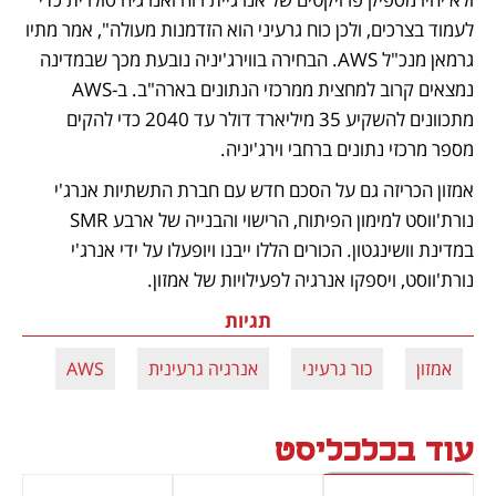
לעמוד בצרכים, ולכן כוח גרעיני הוא הזדמנות מעולה", אמר מתיו 
גרמאן מנכ"ל AWS. הבחירה בווירג'יניה נובעת מכך שבמדינה 
נמצאים קרוב למחצית ממרכזי הנתונים בארה"ב. ב-AWS 
מתכוונים להשקיע 35 מיליארד דולר עד 2040 כדי להקים 
מספר מרכזי נתונים ברחבי וירג'יניה. 
אמזון הכריזה גם על הסכם חדש עם חברת התשתיות אנרג'י 
נורת'ווסט למימון הפיתוח, הרישוי והבנייה של ארבע SMR 
במדינת וושינגטון. הכורים הללו ייבנו ויופעלו על ידי אנרג'י 
נורת'ווסט, ויספקו אנרגיה לפעילויות של אמזון. 
תגיות
אמזון
כור גרעיני
אנרגיה גרעינית
AWS
עוד בכלכליסט