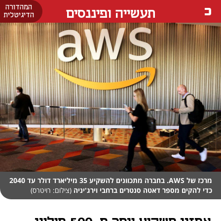
המהדורה
תעשייה ופיננסים
הדיגיטלית
מרכז של AWS. בחברה מתכוונים להשקיע 35 מיליארד דולר עד 2040
כדי להקים מספר דאטה סנטרים ברחבי וירג'יניה
(צילום: רויטרס)