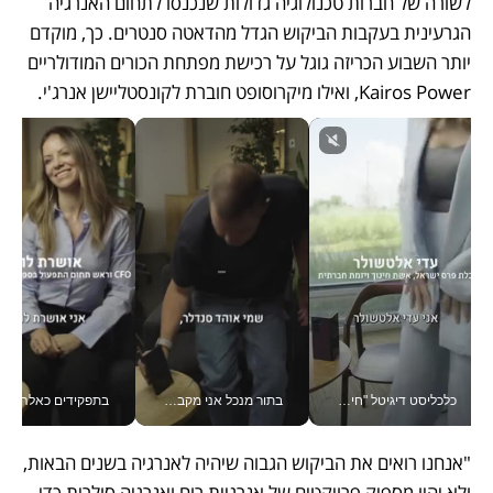
לשורה של חברות טכנולוגיה גדולות שנכנסו לתחום האנרגיה 
הגרעינית בעקבות הביקוש הגדל מהדאטה סנטרים. כך, מוקדם 
יותר השבוע הכריזה גוגל על רכישת מפתחת הכורים המודולריים 
Kairos Power, ואילו מיקרוסופט חוברת לקונסטליישן אנרג'י. 
כלכליסט דיגיטל "חינוך הוא המשימה של החיים שלי"_v
בתור מנכל אני מקבל מאות החלטות ביום, וה- Galaxy Z Fold8 Ultra עוזר לי לחתוך אותן מהר יותר_v
בתפקידים כאלה אי אפשר לח
"אנחנו רואים את הביקוש הגבוה שיהיה לאנרגיה בשנים הבאות, 
ולא יהיו מספיק פרויקטים של אנרגיית רוח ואנרגיה סולרית כדי 