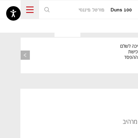
Duns 100
פורטל פיננסי
נפתח בכרטיסייה חדשה
יכה לשלם
כישת
BASE: ההפסד
הרבעוני זינק ל-76
מרהיב