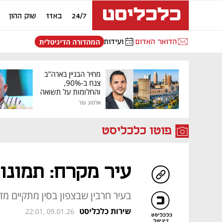
24/7
באזז
שוק ההון
הדואר האדום
ועידות
המהדורה הדיגיטלית
מחיר הבניין בארה"ב
צנח ב-90%,
והחלומות על תשואה
גבוהה התנפצו
אלמוג עזר
פוטו כלכליסט
עיר מקרח: תמונו
בעיר חרבין שבצפון בסין מתקיים 
שירות כלכליסט
22:01, 09.01.26
כלכליסט
דיגיטל