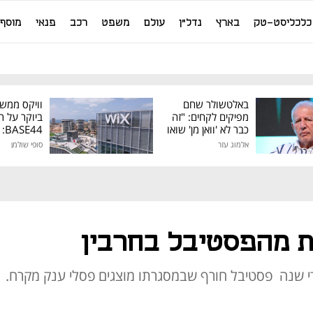
כלכליסט-טק
בארץ
נדל"ן
עולם
משפט
רכב
פנאי
מוסף
באלטשולר שחם
וויקס ממש
מפיקים לקחים: "זה
ביוקר על ר
כבר לא 'וואן מן' שואו
44
של גילעד"
אלמוג עזר
סופי שולמן
מיליון דולר
ת מהפסטיבל בחרבין
מדי שנה פסטיבל חורף שבמסגרתו מוצגים פסלי ענק מקרח. 