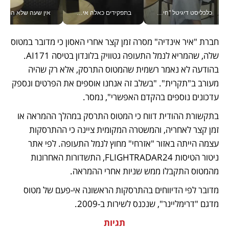
כלכליסט דיגיטל "חינוך הוא המשימה של החיים שלי"_v
בתפקידים כאלה אי אפשר לחכות: אושרת לוי מניעה השקעות ענק מהטלפון_v
אין שעה שלא התעסקתי במשבר - טל אלכסנדרוביץ’ שגב מנהלת משברים
חברת "איר אינדיה" מסרה זמן קצר אחרי האסון כי מדובר במטוס 
שלה, שהמריא לנמל התעופה גטוויק בלונדון בטיסה AI171. 
בהודעה לא נאמר רשמית שהמטוס התרסק, אלא רק שהיה 
מעורב ב"תקרית". "בשלב זה אנחנו אוספים את הפרטים ונספק 
עדכונים נוספים בהקדם האפשרי", נמסר. 
בתקשורת ההודית דווח כי המטוס התרסק במהלך ההמראה או 
זמן קצר לאחריה, והמשטרה המקומית ציינה כי ההתרסקות 
עצמה הייתה באזור "אזרחי" מחוץ לנמל התעופה. לפי אתר 
ניטור הטיסות FLIGHTRADAR24, התשדורות האחרונות 
מהמטוס התקבלו ממש שניות אחרי ההמראה. 
מדובר לפי הדיווחים בהתרסקות הראשונה אי-פעם של מטוס 
מדגם "דרימליינר", שנכנס לשירות ב-2009. 
תגיות