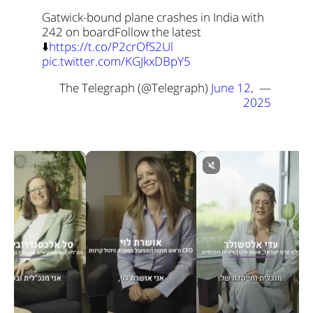
Gatwick-bound plane crashes in India with 
242 on board
Follow the latest 
⬇️
https://t.co/P2crOfS2Ul
pic.twitter.com/KGJkxDBpY5
June 12, 
— The Telegraph (@Telegraph) 
2025