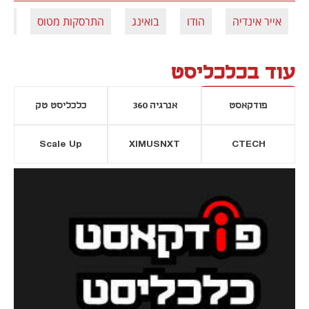
אייר אינדיה
הודו
בואינג
התרסקות מטוס
דרי
עוד בכלכליסט
פודקאסט
אנרגיה 360
כלכליסט טק
Scale Up
XIMUSNXT
CTECH
יסייה חדשה
נפתח בכרטיסייה חדשה