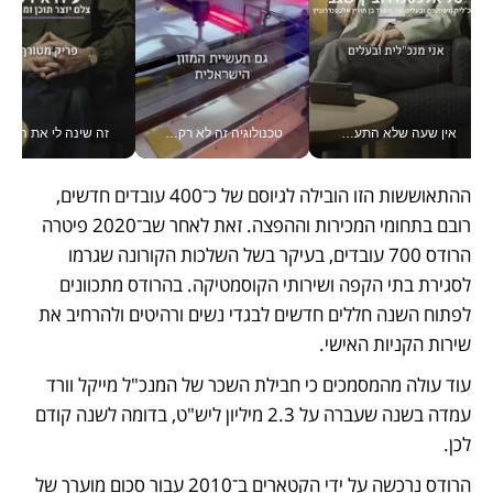
אין שעה שלא התעסקתי במשבר - טל אלכסנדרוביץ’ שגב מנהלת משברים תקשורתיים מכל מקום עם ה- Galaxy Z Fold8 Ultra שלה_v
טכנולוגיה זה לא רק בהייטק: גם תעשיית המזון הישראלית מאמצת כלי AI, אוטומציה וניתוח דאטה בזמן אמת
זה שינה לי את החיים: 
ההתאוששות הזו הובילה לגיוסם של כ־400 עובדים חדשים, 
רובם בתחומי המכירות וההפצה. זאת לאחר שב־2020 פיטרה 
הרודס 700 עובדים, בעיקר בשל השלכות הקורונה שגרמו 
לסגירת בתי הקפה ושירותי הקוסמטיקה. בהרודס מתכוונים 
לפתוח השנה חללים חדשים לבגדי נשים ורהיטים ולהרחיב את 
שירות הקניות האישי. 
עוד עולה מהמסמכים כי חבילת השכר של המנכ"ל מייקל וורד 
עמדה בשנה שעברה על 2.3 מיליון ליש"ט, בדומה לשנה קודם 
לכן. 
הרודס נרכשה על ידי הקטארים ב־2010 עבור סכום מוערך של 