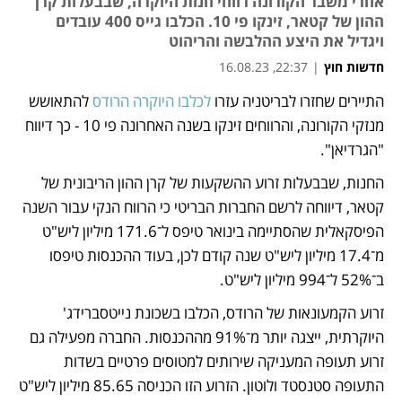
אחרי משבר הקורונה רווחי חנות היוקרה, שבבעלות קרן
ההון של קטאר, זינקו פי 10. הכלבו גייס 400 עובדים
ויגדיל את היצע ההלבשה והריהוט
חדשות חוץ
|
22:37, 16.08.23
התיירים שחזרו לבריטניה עזרו 
לכלבו היוקרה הרודס 
להתאושש 
נפתח בכרטיסייה חדשה
מנזקי הקורונה, והרווחים זינקו בשנה האחרונה פי 10 - כך דיווח 
"הגרדיאן". 
החנות, שבבעלות זרוע ההשקעות של קרן ההון הריבונית של 
קטאר, דיווחה לרשם החברות הבריטי כי הרווח הנקי עבור השנה 
הפיסקאלית שהסתיימה בינואר טיפס ל־171.6 מיליון ליש"ט 
מ־17.4 מיליון ליש"ט שנה קודם לכן, בעוד ההכנסות טיפסו 
ב־52% ל־994 מיליון ליש"ט.
זרוע הקמעונאות של הרודס, הכלבו בשכונת נייטסברידג' 
היוקרתית, ייצגה יותר מ־91% מההכנסות. החברה מפעילה גם 
זרוע תעופה המעניקה שירותים למטוסים פרטיים בשדות 
התעופה סטנסטד ולוטון. הזרוע הזו הכניסה 85.65 מיליון ליש"ט 