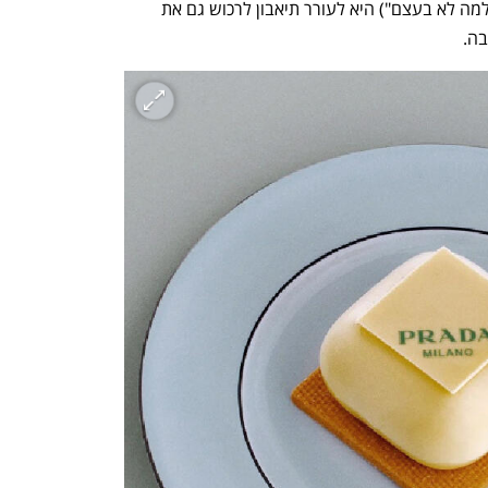
ענף במתח גבוה
מדברים כלכלה, עסקים ומה שב
שהכוונה של פראדה (מעבר לאופציית ה"למה לא בעצם") היא לעורר תיאבון לרכוש גם את 
בה.