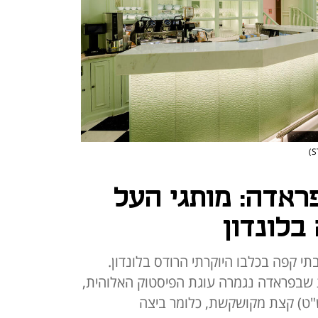
אדה: מותגי העל
בלונדון
י קפה בכלבו היוקרתי הרודס בלונדון.
 שבפראדה נגמרה עוגת הפיסטוק האלוהית,
הבוקר בטיפאני (ב־99 ליש"ט) קצת מקושקשת, כלומר ביצה