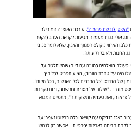
 
"השטן לובשת פראדה"
, עורכת האופנה המובילה 
מירנדה פריסטלי, לא תמצאו פה בשעות היום. אולי בנות מעמדה מגיעות לקראת הערב (הקפה 
פתוח עד תשע), או שהן עדיין מעדיפות את כלבו הארווי ניקולס הסמוך והאנין, שלא לומר סנובי 
ג החנות ולא בקרקעיתה.
הפופ־אפ של פראדה, שמגיע אחרי שיתופי פעולה מוצלחים כמו זה עם דיור (שהשתלטה על 
החנות כולה) ועם ג'ימי צ'ו (שבית הקפה שלו היה על טהרת הוורוד), מציע תפריט לכל חיך 
וכמעט לכל ארנק, בהתאם למוטו עתיק היומין של הרודס: "כל הדברים לכל האנשים, בכל מקום". 
נפתח בכרטיסייה חדשה
נפתח בכרטיסייה חדשה
הבסיס הוא מטבח איטלקי מסורתי עם טוויסט מודרני. "שילוב של מסורת וחדשנות, ורוח סקרנות 
שעיצבה מאז ומעולם את ראיית העולם של פראדה, ואת טעמיה ותשוקותיה", מתפייט המבוא 
מכריכונים מעודנים ופיצות מיניאטוריות, עבור באגז בנדיקט עם קוויאר וכלה בריזוטו זעפרן עם 
פרמזן מיושנת ופרלינים עבודת יד שאפשר לקחת הביתה באריזות יפהפיות – אפשר רק לנחש 