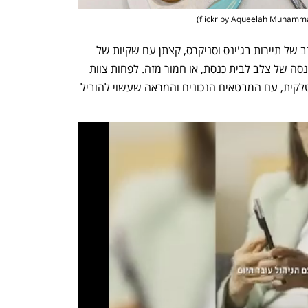
)
פאשניסטיות זו הגדרה נדיבה מדי לערב רב של תיירות בג'ינס וסניקרס, קצתן עם שקיות של 
פריימרק, סוג של חילול הקודש, ברמת הכנסה של צלב לבית כנסת, או חמור מזה. לפחות צוות 
העובדים מתחזק ברובו את הפנטזיה האיטלקית, עם המבטאים הנכונים והמראה שעשוי להוביל 