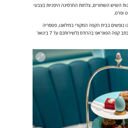
הפרחים בקירות, רצפת המשבצות, שולחנות השיש השחורים, צלחות החרסינה היפניות בצבעי 
 ופרט.
הדבר היחיד שמעט פוגם באשליה שאנחנו נופשים בבית הקפה המקורי במילאנו, פטסריה 
מרצ'סי, שנוסד ב־1824 ושעם עיצובו מתכתב קפה הפופ־אפ בהרודס (לשירותכם עד 7 בינואר 