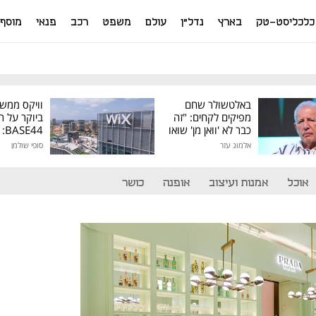
כלכליסט-טק
בארץ
נדל"ן
עולם
משפט
רכב
פנאי
מוסף
באלטשולר שחם
וויקס ממש
מפיקים לקחים: "זה
ביוקר על ר
כבר לא 'וואן מן' שואו
44
של גילעד"
אלמוג עזר
סופי שולמן
מיליון דולר
אוכל
אמנות ועיצוב
אופנה
כושר