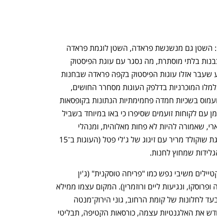
. מעתה אמרו: השטן גם מנשנשת פראדה, השטן לוגמת פראדה 
(קר, חם או אלכוהולי) והשטן שואלת, בעצבנות בלתי מוסתרת, מה נסגר עם עוגת הפיסטוק 
המפורסמת? בשעה אחת בצהריים בשבוע שעבר אזלו עוגות הפיסטוק בקפה פראדה שבחנות 
הכלבו של הרודס בלונדון. "סולד אאוט", מלמלו המוכרניות בדלפק העוגות מסחרר החושים, 
שמאחוריו קיר שחור המטפס עד התקרה ועמוס בשכיות חמדה פחמימתיות הנתונות בקופסאות 
תכשיטים יוקרתיות. משבר דיפלומטי הסתמן עם לקוחות זועמים שסיפרו כי באו במיוחד בשביל 
העוגה הספוגית המעוטרת בקרם וניל בווארי, שאמורה להיות לא פחות מאלוהית, ומנהלי 
משמרת המתנצלים הציעו פיצויים כמו עוגת שוקולד מריר עם זיגוג של ג'לי פטל (העוגות ב־15 
גלידות שמחוץ לחנות.
הפאשניסטיות נרגעו קמעה, חלקן עם קוקטיילים משיבי נפש כמו "פריחה טוסקנית" (ג'ין 
סבטיני, ליקר סמבוק, ליקר אפרסקים, סודה ופרוסקו, ונגיעות ליים ורוזמרין). המקום עצמו ממילא 
משרה רוגע מיידי, עם אור היום הבוקע מבעד לחלונות של קומת הרחוב, גוני הירוק־מנטה 
המזוהים עם המותג האיטלקי שהגדיר מחדש את האלגנטיות עצמה, כורסאות הקטיפה, תבליטי 