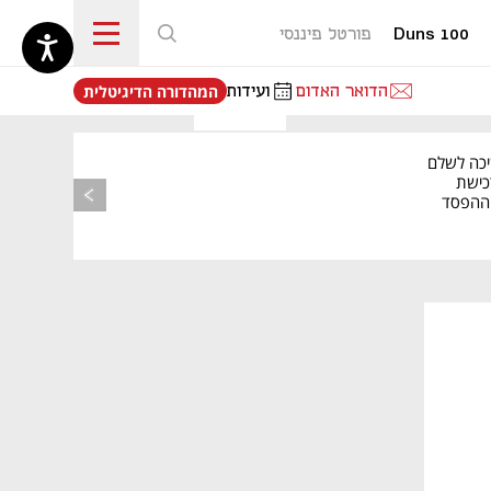
Duns 100
פורטל פיננסי
נפתח בכרטיסייה חדשה
הדואר האדום
ועידות
המהדורה הדיגיטלית
יכה לשלם
כישת
BASE: ההפסד
הרבעוני זינק ל-76