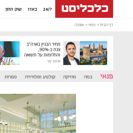
24/7
באזז
שוק ההון
דף הבית
פנאי
אופנה
מחיר הבניין בארה"ב
צנח ב-90%,
והחלומות על תשואה
גבוהה התנפצו
אלמוג עזר
פנאי
במה
מוזיקה
קולנוע וטלוויזיה
ספרות