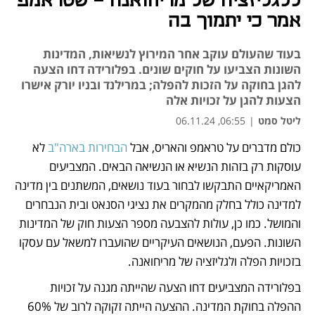
ללגליזציה של מריחואנה - שטראמפ
אמר כי יתמוך בה
בעוד שהעולם עוקב אחר המירוץ לנשיאות, המדינות
השונות הצביעו על חוקים שונים. בפלורידה דחו הצעה
להגן בחוקה על הזכות להפלה; במרילנד ובניו יורק אישרו
הצעות להגן על זכויות אלה
ליטל סמט
|
06:55, 06.11.24
כולם מדברים על טראמפ והאריס, אבל 
הבחירות בארה"ב 
לא 
נפתח בכרטיסייה חדשה
עוסקות רק בזהות הנשיא או הנשיאה הבאים. המצביעים 
האמריקאיים התבקשו לבחור בעוד נושאים, המשתנים בין מדינה 
למדינה כולל בחלק מהמקרים את נציגי הסנאט ובית הנבחרים 
והמושל. כמו כן, עולות להצבעה מספר הצעות חוק של המדינות 
השונות. הפעם, הנושאים העיקריים שהועברו למשאל עם עסקו 
בזכויות הפלה ולגליזציה של מריחואנה. 
בפלורידה המצביעים דחו הצעה שהייתה מגנה על זכויות 
ההפלה בחוקת המדינה. ההצעה הייתה זקוקה לרוב של 60% 