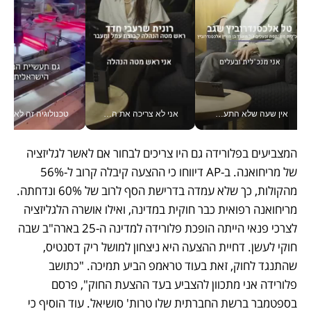
אין שעה שלא התעסקתי במשבר - טל אלכסנדרוביץ’ שגב מנהלת משברים תקשורתיים מכל מקום עם ה- Galaxy Z Fold8 Ultra שלה_v
אני לא צריכה את המשרד: רונית שרעבי-חדד מנהלת ארגון של 30000 עובדים מכל מקום_v
טכנולוגיה זה לא רק בהייטק: גם תעשיי
המצביעים בפלורידה גם היו צריכים לבחור אם לאשר לגליזציה 
של מריחואנה. ב-AP דיווחו כי ההצעה קיבלה קרוב ל-56% 
מהקולות, כך שלא עמדה בדרישת הסף לרוב של 60% ונדחתה. 
מריחואנה רפואית כבר חוקית במדינה, ואילו אושרה הלגליזציה 
לצרכי פנאי הייתה הופכת פלורידה למדינה ה-25 בארה"ב שבה 
חוקי לעשן. דחיית ההצעה היא ניצחון למושל ריק דסנטיס, 
שהתנגד לחוק, זאת בעוד טראמפ הביע תמיכה. "כתושב 
פלורידה אני מתכוון להצביע בעד ההצעת החוק", פרסם 
בספטמבר ברשת החברתית שלו טרות' סושיאל. עוד הוסיף כי 