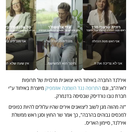
אני לא צריכה את המשרד: רונית שרעבי-חדד מנהלת ארגון של 30000 עובדים מכל מקום_v
חינוך הוא המשישמה של החיים שלי - V
אין שעה שלא התעסקתי במשבר - טל אלכסנדרוביץ’ שגב מנהלת משברים
אירלנד החברה באיחוד היא יצואנית מרכזית של תרופות 
לארה"ב, וגם 
התרופה נגד השמנה אוזמפיק 
מיוצרת באיחוד ע"י 
חברת נובו נורדיסק שבסיסה בדנמרק. 
"זה מהווה מגן לשוב ליצואנים אירים שהיו עלולים להיות כפופים 
למכסים גבוהים בהרבה", כך אמר שר החוץ וסגן ראש ממשלת 
אירלנד, סיימון האריס. 