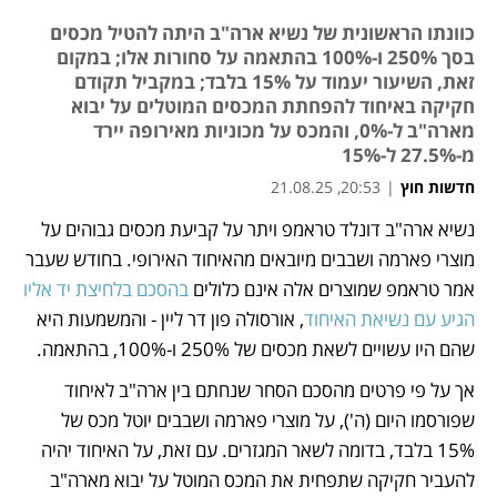
כוונתו הראשונית של נשיא ארה"ב היתה להטיל מכסים
בסך 250% ו-100% בהתאמה על סחורות אלו; במקום
זאת, השיעור יעמוד על 15% בלבד; במקביל תקודם
חקיקה באיחוד להפחתת המכסים המוטלים על יבוא
מארה"ב ל-0%, והמכס על מכוניות מאירופה יירד
מ-27.5% ל-15%
חדשות חוץ
|
20:53, 21.08.25
נשיא ארה"ב דונלד טראמפ ויתר על קביעת מכסים גבוהים על 
נפתח בכרטיסייה חדשה
נפתח בכרטיסייה חדשה
נפתח בכרטיסייה חדשה
מוצרי פארמה ושבבים מיובאים מהאיחוד האירופי. בחודש שעבר 
אמר טראמפ שמוצרים אלה אינם כלולים 
בהסכם בלחיצת יד אליו 
הגיע עם נשיאת האיחוד
, אורסולה פון דר ליין - והמשמעות היא 
שהם היו עשויים לשאת מכסים של 250% ו-100%, בהתאמה. 
אך על פי פרטים מהסכם הסחר שנחתם בין ארה"ב לאיחוד 
שפורסמו היום (ה'), על מוצרי פארמה ושבבים יוטל מכס של 
15% בלבד, בדומה לשאר המגזרים. עם זאת, על האיחוד יהיה 
להעביר חקיקה שתפחית את המכס המוטל על יבוא מארה"ב 