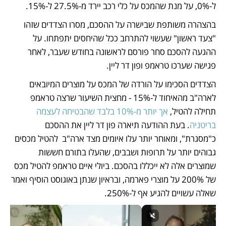
ל-0%, על מנת שהמכס על כלי רכב יירד מ-27.5% ל-15%. 
בהצהרה משותפת שבישרה על ההסכם, מסרו הצדדים שזהו 
"צעד ראשון" שעשוי להתרחב ככל שהיחסים יתפתחו. על 
ההגעה להסכם סחר פורסם לראשונה בחודש שעבר, לאחר 
פגישה שערכו טראמפ ופון דר ליין. 
הצדדים הסכימו על הורדה של המכס על מוצרים המיובאים 
לארה"ב מהאיחוד ל-15% - מחצית השיעור שרצה טראמפ 
תחילה להטיל, 
אך יותר מ-10% בלבד שהבטיחה לעצמה 
בריטניה
. בעת ההודעה תיארה פון דר ליין את ההסכם 
כ"מסגרת", ומאוחר יותר עלו איומים מצד ארה"ב  להטיל מכסים 
גבוהים יותר על תרופות ושבבים, שהעלו בתורם חששות 
שמוצרים אלה לא ייכללו בהסכם. ביולי איים טראמפ להטיל מכס 
של 200% על מוצרי פארמה, ובראיון שנתן באוגוסט הוסיף ואמר 
שאלה עשויים להגיע אף ל-250%. 