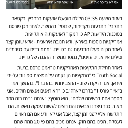
אני לא צריכה את המשרד: רונית שרעבי-חדד מנהלת ארגון של 30000 עובדים מכל מקום_v
אין שעה שלא התעסקתי במשבר - טל אלכסנדרוביץ’ שגב מנהלת משברים תקשורתיים מכל מקום עם ה- Galaxy Z Fold8 Ultra שלה_v
כלכליסט דיגיטל
באזור השעה 03:35 הלילה הופעלו אזעקות בבחריין ובקטאר 
התקבלו התרעות מקדימות, שבוטלו בהמשך. לאחר מכן פורסם 
בסוכנות הידיעות AP כי המקור לאזעקות הוא תקיפות 
אמריקניות נוספות באיראן, ולא תגובה איראנית - אלא שזמן קצר 
לאחר מכן הופעלו התרעות גם בכוויית. "מתמודדים עם כטבמ"ים 
וטילים איראניים עוינים", נמסר ממשרד ההגנה של כוויית.
לאחר תחילת התקיפות האמריקניות טראמפ פרסם ברשת 
Truth Social כי "התקיפות הן נקמה על הפצצת ספינות על-ידי 
איראן. אם זה יקרה שוב - המצב יחמיר בהרבה!". בהמשך אמר 
ב"אייר פורס 1" בדרכו לארה"ב כי "האיראנים אנשים חולים. אני 
מספר אחת ברשימה שלהם". הוא הוסיף: "אנחנו ננצח בזה מהר 
מאוד. כבר ניצחנו צבאית והם רוצים לעשות עסקה נואשות. הם 
התקשרו אליי לפני זמן קצר, אבל אני לא יודע אם הם ראויים 
לעסקה. הכינו בהם חזק, אנחנו מכים בהם פי 20 ממה שהם 