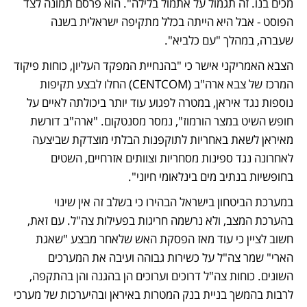
מכים בנו. זה תגמול על אתמול בלילה". הוא פרסם תמונה לצד 
הפוסט - אבל היא הייתה בכלל מתקיפה ישראלית בשנה 
שעברה, במהלך "עם כלביא". 
הצבא האמריקני אישר כי "בהנחיית המפקד העליון, כוחות פיקוד 
המרכז של צבא ארה"ב (CENTCOM) החלו לבצע תקיפות 
נוספות נגד איראן, במטרה לפגוע עוד יותר ביכולתה לאיים על 
חופש השיט במצר הורמוז", נמסר מסנטקום. "ארה"ב דורשת 
מאיראן לשאת באחריות לתוקפנות הבלתי מוצדקת שביצעה 
לאחרונה נגד ספינות מסחריות וצוותים אזרחיים, השטים 
בחופשיות בנתיב מים בינלאומי חיוני".
במערכת הביטחון בישראל הבהירו כי בשלב זה אין שינוי 
בהערכת המצב, ולא נרשמה חריגות בפעילות צה"ל. עם זאת, 
חשוב לציין כי עוד מאז הפסקת האש שלאחר מבצע "שאגת 
הארי" שמר צה"ל על כשירות גבוהה ועיבה את המערכים 
השונים. כוחות צה"ל דרוכים וערוכים הן בהגנה והן בהתקפה, 
לרבות בהמשך בניית בנק המטרות באיראן ובהיערכות של מערכי 