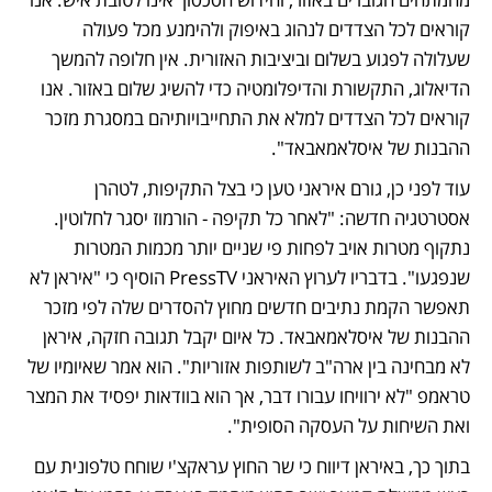
קוראים לכל הצדדים לנהוג באיפוק ולהימנע מכל פעולה 
שעלולה לפגוע בשלום וביציבות האזורית. אין חלופה להמשך 
הדיאלוג, התקשורת והדיפלומטיה כדי להשיג שלום באזור. אנו 
קוראים לכל הצדדים למלא את התחייבויותיהם במסגרת מזכר 
ההבנות של איסלאמאבאד".
עוד לפני כן, גורם איראני טען כי בצל התקיפות, לטהרן 
אסטרטגיה חדשה: "לאחר כל תקיפה - הורמוז יסגר לחלוטין. 
נתקוף מטרות אויב לפחות פי שניים יותר מכמות המטרות 
שנפגעו". בדבריו לערוץ האיראני PressTV הוסיף כי "איראן לא 
תאפשר הקמת נתיבים חדשים מחוץ להסדרים שלה לפי מזכר 
ההבנות של איסלאמאבאד. כל איום יקבל תגובה חזקה, איראן 
לא מבחינה בין ארה"ב לשותפות אזוריות". הוא אמר שאיומיו של 
טראמפ "לא ירוויחו עבורו דבר, אך הוא בוודאות יפסיד את המצר 
ואת השיחות על העסקה הסופית".
בתוך כך, באיראן דיווח כי שר החוץ עראקצ'י שוחח טלפונית עם 