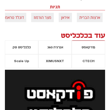
תגיות
ארצות הברית
איראן
מצר הורמוז
דונלד טראמפ
עוד בכלכליסט
פודקאסט
אנרגיה 360
כלכליסט טק
Scale Up
XIMUSNXT
CTECH
יסייה חדשה
נפתח בכרטיסייה חדשה