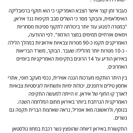
כעבור זמן קצר אישר הצבא האמריקני כי הוא תוקף ברפובליקה 
האיסלאמית, והבוקר מסר כי השלים סבב תקיפות נגד איראן, 
"במטרה לפגוע עוד יותר ביכולתה לתקוף ספינות מסחריות 
וימאים אזרחיים תמימים במצר הורמוז". לפי ההודעה, 
האמריקנים תקפו כ-90 מטרות צבאיות איראניות במהלך הלילה 
- כ-10 מטרות יותר מהלילה שעבר. הבוקר, משרד הבריאות 
באיראן הודיע על 14 הרוגים בתקיפות האמריקניות ביומיים 
האחרונים.
בין היתר הותקפו מערכות הגנה אווירית, נכסי מעקב חופי, אתרי 
אחסון טילים ורחפנים, יכולות ימיות ותשתיות לוגיסטיות צבאיות 
לאורך קו החוף של איראן. זו הייתה למעשה התקיפה 
האמריקנית הנרחבת ביותר באיראן מתום המלחמה השנה. 
בנוסף, ולראשונה מאז אפריל, נראה שארצות הברית תקפה גם 
גשרים. 
התקשורת באיראן דיווחה שהופצץ גשר רכבת במחוז גולסטאן 