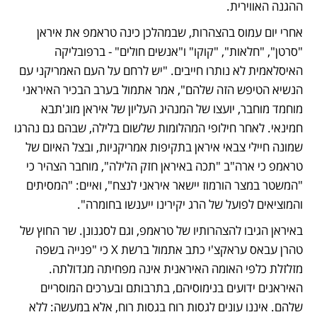
ההגנה האווירית.
אחרי יום עמוס בהצהרות, שבמהלכן כינה טראמפ את איראן 
"סרטן", "חלאות", "קוקו" ו"אנשים חולים" - ברפובליקה 
האיסלאמית לא נותרו חייבים. "יש לרחם על העם האמריקני עם 
הנשיא הטיפש הזה שלהם", אמר אתמול בערב הבכיר האיראני 
מוחמד מוחבר, יועצו של המנהיג העליון של איראן מוג'תבא 
חמינאי. לאחר חילופי המהלומות שלשום בלילה, שבהם גם נהרגו 
שמונה חיילי צבאי איראן בתקיפות אמריקניות, ובצל האיום של 
טראמפ כי ארה"ב "תכה באיראן חזק הלילה", מוחבר הצהיר כי 
"המשטר במצר הורמוז יישאר איראני לנצח", ואיים: "המסיתים 
והמוציאים לפועל של הרג יקירינו ייענשו בחומרה".
באיראן הגיבו להצהרותיו של טראמפ, וגם לסגנונן. שר החוץ של 
טהרן עבאס עראקצ'י כתב אתמול ברשת X כי "פנייה בשפה 
מזלזלת כלפי האומה האיראנית אינה מפחיתה מגדולתה. 
האיראנים ידועים בנימוסיהם, בתרבותם ובערכים המוסריים 
שלהם. איננו עונים לגסות רוח בגסות רוח, אלא במעשה: ללא 