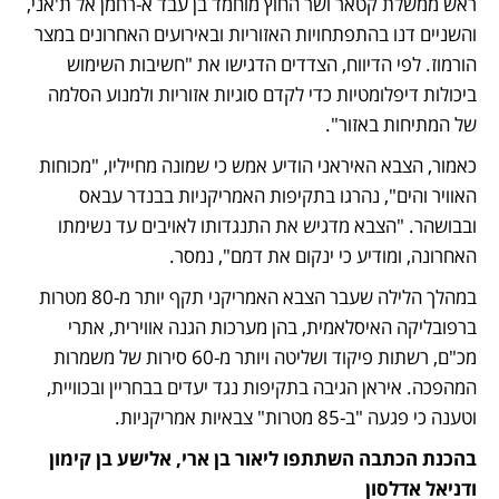
ראש ממשלת קטאר ושר החוץ מוחמד בן עבד א-רחמן אל ת'אני, 
והשניים דנו בהתפתחויות האזוריות ובאירועים האחרונים במצר 
הורמוז. לפי הדיווח, הצדדים הדגישו את "חשיבות השימוש 
ביכולות דיפלומטיות כדי לקדם סוגיות אזוריות ולמנוע הסלמה 
של המתיחות באזור".
כאמור, הצבא האיראני הודיע אמש כי שמונה מחייליו, "מכוחות 
האוויר והים", נהרגו בתקיפות האמריקניות בבנדר עבאס 
ובבושהר. "הצבא מדגיש את התנגדותו לאויבים עד נשימתו 
האחרונה, ומודיע ​​כי ינקום את דמם", נמסר.
במהלך הלילה שעבר הצבא האמריקני תקף יותר מ-80 מטרות 
ברפובליקה האיסלאמית, בהן מערכות הגנה אווירית, אתרי 
מכ"ם, רשתות פיקוד ושליטה ויותר מ-60 סירות של משמרות 
המהפכה. איראן הגיבה בתקיפות נגד יעדים בבחריין ובכוויית, 
וטענה כי פגעה "ב-85 מטרות" צבאיות אמריקניות.
בהכנת הכתבה השתתפו ליאור בן ארי, אלישע בן קימון 
ודניאל אדלסון