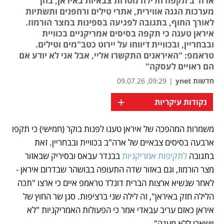
ארה"ב תקפה הלילה מטרות צבאיות באיראן, בהן
מערכות הגנה אווירית, אתרי טילים ורחפנים ותשתיות
לאורך החוף, בתגובה לפגיעה בספינות במצר הורמוז.
איראן טענה כי תקפה בסיסים אמריקניים בכוויית
ובבחריין, ובכוויית דיווחו על יירוט כטב"מים וטילים.
טראמפ: "האיראנים התקשרו אליי, אבל אני לא יודע אם
הם ראויים לעסקה"
חדשות ynet
|
09:29, 09.07.26
+
נקודות עיקריות
משמרות המהפכה של איראן טענו לפנות בוקר (חמישי) כי תקפו 
נפתח בכרטיסייה חדשה
ארבעה בסיסים צבאיים של ארה"ב בכוויית ובבחריין. זאת 
בתגובה 
לתקיפות אמריקניות
 בבנדר עבאס ובסיריק שבאזור 
מצר הורמוז, וגם באזור שדה התעופה בבושהר שבדרום איראן - 
לאחר שנשיא ארצות הברית דונלד טראמפ איים כי ארצו "תכה 
הלילה חזק באיראן", זה לילה שני ברציפות. סגן שר החוץ של 
איראן כאזם עריב עבאדי אמר כי הפעולות האמריקניות "לא 
יישארו ללא מענה".