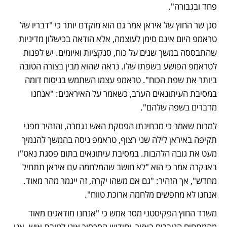
פחד ובגבורה".
סגן שר החוץ של איראן אמר גם הוא מוקדם יותר כי "דבריו של 
טראמפ היום אינם סימן לעוצמה, אלא הודאה בכישלון מדיניות 
שהתבססה במשך שנים על כוח, סנקציות ואיומים. יש לפנות 
לטראמפ הפושע בשפתו שלו. נראה שהוא מבין בצורה הטובה 
ביותר את שפת הכוח". טראמפ עצמו השתמש בניסוח דומה 
במסיבת העיתונאים הערב, כשאמר על האיראנים: "אנחנו 
מדברים בשפה שלהם".
למרות שאמר כי מבחינתו הפסקת האש נגמרה, והזהיר מפני 
תקיפה באיראן לילה שני רצוף, טראמפ ניסה בהמשך להנמיך 
מעט את גובה הלהבות. במסיבת עיתונאים בתום פסגת נאט"ו 
באנקרה אמר כי הוא "לא חושב שהמלחמה עם איראן תתחיל 
מחדש", אך הזהיר: "גם אם משהו יקרה, זה ייגמר מהר מאוד. 
אנחנו לא מחפשים מלחמה ארוכת טווח".
משרד החוץ הפקיסטני מסר אמש כי "אנחנו מודאגים מאוד 
מהמתחים הגוברים באזור, וחידוש הסכסוך אינו לטובת איש. אנו 