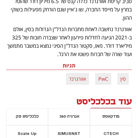
סביב קריסת אוורגרנד כללה קנס של 6.5 מיליון דולר שהוטל 
במרץ על מייסד החברה, שו ג'איין שגם הורחק מפעילות בשוקי 
ההון. 
אוורגרנד נחשבה לאחת מחברות הנדל"ן הגדולות בסין, אולם 
ב-2021 הגיעה לחדלות פירעון לאחר שצברה חובות של 325 
מיליארד דולר. מאז, סקטור הנדל"ן הסיני נמצא במשבר מתמשך 
ועוד שורה של חברות פשטו את הרגל.
תגיות
סין
PwC
אוורגרנד
עוד בכלכליסט
פודקאסט
אנרגיה 360
כלכליסט טק
Scale Up
XIMUSNXT
CTECH