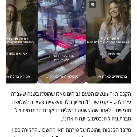
בתפקידים כאלה אי אפשר לחכות: אושרת לוי מניעה השקעות ענק מהטלפון_v
טכנולוגיה זה לא רק בהייטק: גם תעשיית המזון הישראלית מאמצת כלי AI, אוטומציה וניתוח דאטה בזמן אמת
אני לא צריכה את המשרד:
הקנסות והעונשים הפעם גבוהים מאלו שהוטלו בשנה שעברה 
על דלויט – קנס של 31 מיליון דולר והשעיית פעילות לשלושה 
חודשים – לאחר שהואשמה בכשלים בביקורת הפיננסית של 
חברת ניהול הנכסים צ'יינה הוארונג.
מלבד הקנסות שהוטלו על פירמת רואי החשבון. החקירה בסין 