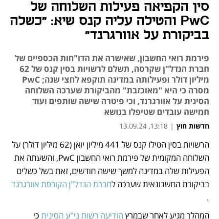
סין הקפיאה פעילות השלוחה של
PwC והטילה עליה קנס שיא: "כשלה
בביקורת על אוורגרנד"
פירמת רואי החשבון, שאישרה את הדו"חות הכספיים של
חברת הנדל"ן שקרסה, תשלם לרשויות בסין קנס של 62
מיליון דולר ופעילותה במדינה תוקפא לחצי שנה; PwC
מסרה כי היא "מאוכזבת" מהביקורת שערכה השלוחה
הסינית על אוורגרנד, וכי פיטרה שישה שותפים ועוד
חמישה עובדים שטיפלו בנושא
חדשות חוץ
|
13:18, 13.09.24
הרשויות בסין הטילו קנס של 441 מיליון יואן (62 מיליון דולר) על 
נפתח בכרטיסייה חדשה
נפתח בכרטיסייה חדשה
נפתח בכרטיסייה חדשה
השלוחה המקומית של פירמת רואי החשבון PwC, והשעתה את 
הפעילות שלה במדינה למשך שישה חודשים, זאת בשל כשלים 
בביקורת החשבונאית שערכה ל
חברת הנדל"ן הקורסת אוורגרנד
. 
המהלך מגיע לאחר שבמרץ 
הודיעה רשות ני"ע הסינית
 כי 