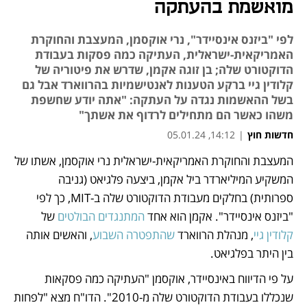
מואשמת בהעתקה
לפי "ביזנס אינסיידר", נרי אוקסמן, המעצבת והחוקרת
האמריקאית-ישראלית, העתיקה כמה פסקות בעבודת
הדוקטורט שלה; בן זוגה אקמן, שדרש את פיטוריה של
קלודין גיי ברקע הטענות לאנטישמיות בהרווארד אבל גם
בשל ההאשמות נגדה על העתקה: "אתה יודע שחשפת
משהו כאשר הם מתחילים לרדוף את אשתך"
חדשות חוץ
|
14:12, 05.01.24
המעצבת והחוקרת האמריקאית-ישראלית נרי אוקסמן, אשתו של 
נפתח בכרטיסייה חדשה
נפתח בכרטיסייה חדשה
נפתח בכרטיסייה חדשה
נפתח בכרטיסייה חדשה
המשקיע המיליארדר ביל אקמן, ביצעה פלגיאט (גניבה 
ספרותית) בחלקים מעבודת הדוקטורט שלה ב-MIT, כך לפי 
"ביזנס אינסיידר". אקמן הוא אחד 
המתנגדים הבולטים
 של 
קלודין גיי
, מנהלת הרווארד 
שהתפטרה השבוע
, והאשים אותה 
בין היתר בפלגיאט. 
על פי הדיווח באינסיידר, אוקסמן "העתיקה כמה פסקאות 
שנכללו בעבודת הדוקטורט שלה מ-2010". הדו"ח מצא "לפחות 