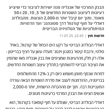
הבנק המרכזי של אנגליה פנה ישירות לציבור כדי שיציע
רעיונות לעיצוב השטרות החדשים של 5, 10, 20 ו-50
פאונד, ותוך יום קיבל יותר מ-2,000 הצעות. מהבולדוג
דאדלי על חוף קורנוול דרך סטונהנג' ועד הדמויות
המיתולוגיות של הטלוויזיה הבריטית
חדשות חוץ
|
22:43, 11.07.25
דאדלי הבולדוג הבריטי על רקע הים הכחול של קורנוול, באזיל 
פולטי, ורכבת קיטור בסגנון וינטג' מעלה עשן על רציף בברייטון - 
אלה רק חלק מהרעיונות שמציפים את בנק אנגליה מאז שהזמין 
את הציבור הבריטי להשתתף בתהליך עיצוב השטרות החדשים.
למרות שכסף מזומן משמש כיום רק ב-12% מהתשלומים 
בבריטניה, ההזדמנות לעצב את סדרת השטרות הבאה עוררה 
התעניינות רבה. תוך יום מההכרזה הרשמית, יותר מ-2,000 
אנשים הציפו את הבנק המרכזי ברעיונות מגוונים.
דאדלי הבולדוג הבריטי, שצולם על חוף קוסאנד בקורנוול, הוא 
בין ההצעות שהוצעו לבנק לככב על השטרות, חיות וטבע, רכבות 