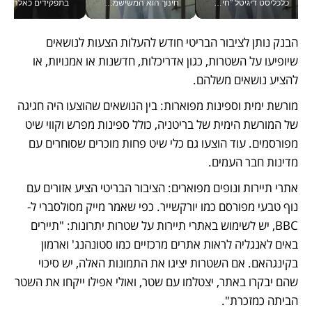
כלכליסט דיגיטל "חינוך הוא המשימה של החיים שלי"_v
חינוך הוא המשישמה של החיים שלי - V
בתפקידים כאלה אי אפשר לח
הבנק נותן לציבור הבריטי חודש להעלות הצעות לנושאים 
שיופיעו על השטרות, כגון אדריכלות, חדשנות או אמנויות, או 
להציע נושאים משלהם.
מורשת ימית וספינות מפוארות: בין הנושאים שהוצעו היה חגיגה 
של המורשת הימית של בריטניה, כולל ספינות מפרש וקווי שיט 
מפורסמים. עוד הוצעו גם כלי שיט פחות מוכרים שסוחרים עם 
מדינות חבר העמים.
אתרי תיירות ונופים מפוארים: הציבור הבריטי הציע אזורים עם 
נוף טבעי מפורסם כמו יורקשייר. כפי שאמר מייק מסולסברי ל-
BBC, יש לשימוש באתרי תיירות על שטרות יתרונות: "תיירים 
באים לאנגליה לראות אתרים מרכזיים כמו סטונהנג' וארמון 
בקינגהאם. אם השטרות יציגו את התמונות האלה, יש סיכוי 
שהם יבקרו באתר, יצטלמו עם שטר, ואולי אפילו ייקחו את השטר 
הביתה כמזכרת".