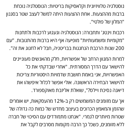
נוסטלגיה טלוויזיונית וקלאסיקות בריטיות: הנוסטלגיה נוכחת 
ברבות מההצעות. אחת ההצעות היתה למשל לעצב שטר בסגנון 
"המלון של פולטי".
רכבות וינטג' ותחבורה: הנוסטלגיה וגעגוע לרכבות ולתחנות 
"מקומיות ומשמעותיות" מופיעה אף היא ברבות מהתגובות. "עם 
200 שנות הרכבת הנחגגות בבריטניה, חבל לא לחגוג את זה".
למרות המגוון הרחב של אפשרויות, חלק מהאנשים מעוניינים 
להישאר עם הדרך המסורתית. "אחרי שבדקתי את כל 
האפשרויות, אני באמת חושבת שדמויות היסטוריות צריכות 
להישאר הבחירה הראשונה. אולי אפשר לכלול איפשהו את 
דיאנה נסיכת ויילס?", שואלת אליזבת מאוקספורד.
אך עם מזומנים המשמשים רק ב-12% מהעסקאות, יש אומרים 
שהזמן והמאמץ הכרוכים בעיצוב מחדש של כמות כה גדולה של 
שטרות מיותרים לגמרי. "אנחנו מתמודדים עם הסיכוי של חברה 
ללא מזומנים, כשכל כך הרבה מקומות מסרבים לקבל את 