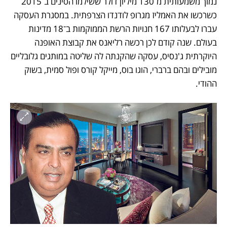
נמוך משמעותית מ־130 מיליון דולר ששילמו הסינים ב־2015 
כשרכשו את האמליז מגרופ לודנדו הצרפתית. במסגרת העסקה 
עברו לבעלותו 167 חנויות הרשת הממוקמות ב־18 מדינות 
בעולם. שנה קודם לכן רכשה רליאנס את קבוצת האופנה 
היוקרתית ג'נסיס, עסקה שהקנתה לה שליטה במותגים גלובליים 
מובילים ובהם ברברי, הוגו בוס, מייקל קורס ופול סמית, בשוק 
ההודי. 