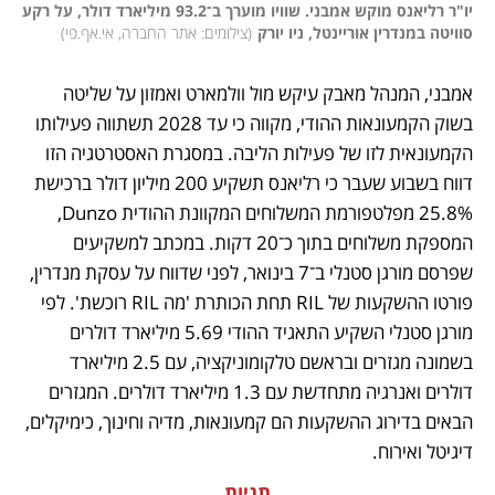
יו"ר רליאנס מוקש אמבני. שוויו מוערך ב־93.2 מיליארד דולר, על רקע 
סוויטה במנדרין אוריינטל, ניו יורק
(
צילומים: אתר החברה, אי.אף.פי
)
אמבני, המנהל מאבק עיקש מול וולמארט ואמזון על שליטה 
בשוק הקמעונאות ההודי, מקווה כי עד 2028 תשתווה פעילותו 
הקמעונאית לזו של פעילות הליבה. במסגרת האסטרטגיה הזו 
דווח בשבוע שעבר כי רליאנס תשקיע 200 מיליון דולר ברכישת 
25.8% מפלטפורמת המשלוחים המקוונת ההודית Dunzo, 
המספקת משלוחים בתוך כ־20 דקות. במכתב למשקיעים 
שפרסם מורגן סטנלי ב־7 בינואר, לפני שדווח על עסקת מנדרין, 
פורטו ההשקעות של RIL תחת הכותרת 'מה RIL רוכשת'. לפי 
מורגן סטנלי השקיע התאגיד ההודי 5.69 מיליארד דולרים 
בשמונה מגזרים ובראשם טלקומוניקציה, עם 2.5 מיליארד 
דולרים ואנרגיה מתחדשת עם 1.3 מיליארד דולרים. המגזרים 
הבאים בדירוג ההשקעות הם קמעונאות, מדיה וחינוך, כימיקלים, 
דיגיטל ואירוח. 
תגיות