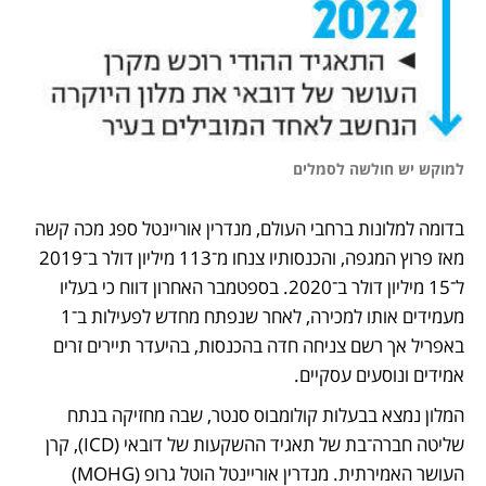
למוקש יש חולשה לסמלים
בדומה למלונות ברחבי העולם, מנדרין אוריינטל ספג מכה קשה 
מאז פרוץ המגפה, והכנסותיו צנחו מ־113 מיליון דולר ב־2019 
ל־15 מיליון דולר ב־2020. בספטמבר האחרון דווח כי בעליו 
מעמידים אותו למכירה, לאחר שנפתח מחדש לפעילות ב־1 
באפריל אך רשם צניחה חדה בהכנסות, בהיעדר תיירים זרים 
אמידים ונוסעים עסקיים. 
המלון נמצא בבעלות קולומבוס סנטר, שבה מחזיקה בנתח 
שליטה חברה־בת של תאגיד ההשקעות של דובאי (ICD), קרן 
העושר האמירתית. מנדרין אוריינטל הוטל גרופ (MOHG) 