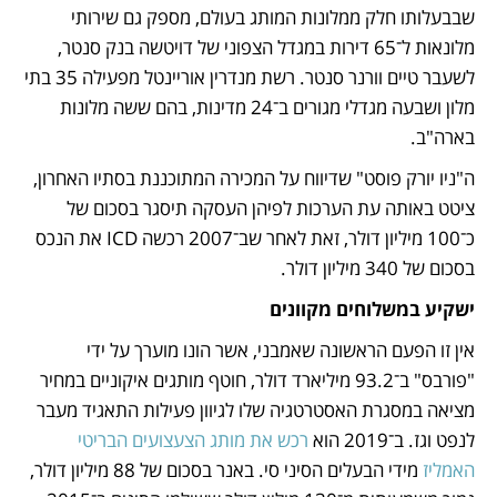
שבבעלותו חלק ממלונות המותג בעולם, מספק גם שירותי 
מלונאות ל־65 דירות במגדל הצפוני של דויטשה בנק סנטר, 
לשעבר טיים וורנר סנטר. רשת מנדרין אוריינטל מפעילה 35 בתי 
מלון ושבעה מגדלי מגורים ב־24 מדינות, בהם ששה מלונות 
בארה"ב. 
ה"ניו יורק פוסט" שדיווח על המכירה המתוכננת בסתיו האחרון, 
ציטט באותה עת הערכות לפיהן העסקה תיסגר בסכום של 
כ־100 מיליון דולר, זאת לאחר שב־2007 רכשה ICD את הנכס 
בסכום של 340 מיליון דולר. 
ישקיע במשלוחים מקוונים
אין זו הפעם הראשונה שאמבני, אשר הונו מוערך על ידי 
"פורבס" ב־93.2 מיליארד דולר, חוטף מותגים איקוניים במחיר 
מציאה במסגרת האסטרטגיה שלו לגיוון פעילות התאגיד מעבר 
לנפט וגז. ב־2019 הוא
 רכש את מותג הצעצועים הבריטי 
האמליז
 מידי הבעלים הסיני סי. באנר בסכום של 88 מיליון דולר, 