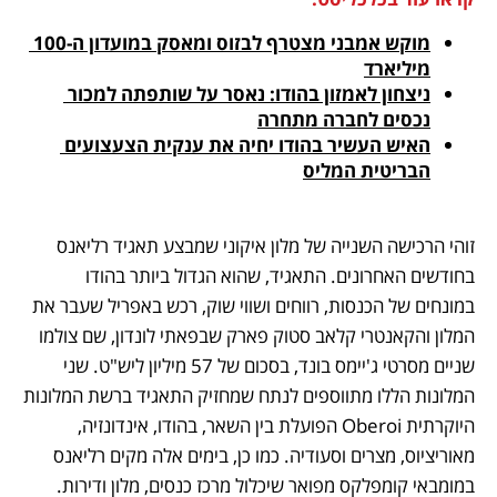
מוקש אמבני מצטרף לבזוס ומאסק במועדון ה-100 
מיליארד
ניצחון לאמזון בהודו: נאסר על שותפתה למכור 
נכסים לחברה מתחרה
האיש העשיר בהודו יחיה את ענקית הצעצועים 
הבריטית המליס
זוהי הרכישה השנייה של מלון איקוני שמבצע תאגיד רליאנס 
בחודשים האחרונים. התאגיד, שהוא הגדול ביותר בהודו 
במונחים של הכנסות, רווחים ושווי שוק, רכש באפריל שעבר את 
המלון והקאנטרי קלאב סטוק פארק שבפאתי לונדון, שם צולמו 
שניים מסרטי ג'יימס בונד, בסכום של 57 מיליון ליש"ט. שני 
המלונות הללו מתווספים לנתח שמחזיק התאגיד ברשת המלונות 
היוקרתית Oberoi הפועלת בין השאר, בהודו, אינדונזיה, 
מאוריציוס, מצרים וסעודיה. כמו כן, בימים אלה מקים רליאנס 
במומבאי קומפלקס מפואר שיכלול מרכז כנסים, מלון ודירות. 