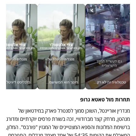
טכנולוגיה זה לא רק בהייטק: גם תעשיית המזון הישראלית מאמצת כלי AI, אוטומציה וניתוח דאטה בזמן אמת
חינוך הוא המשישמה של החיים שלי - V
כלכליסט דיגיטל
תחרות מול טאטא גרופ
מנדרין אוריינטל, השוכן סמוך לסנטרל פארק במידטאון של 
מנהטן, מרחק קצר מברודוויי, זכה בשורת פרסים יוקרתיים ומדורג 
ברשימת המלונות והספא המצטיינים של המגזין "פורבס". המלון, 
המאכלס את הקומות 35־54 של אחד מצמד מגדלים, התפרסם 