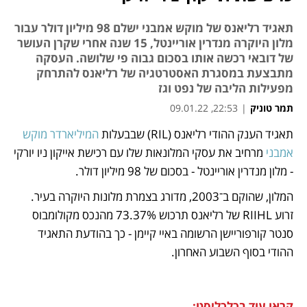
תאגיד רליאנס של מוקש אמבני ישלם 98 מיליון דולר עבור
מלון היוקרה מנדרין אוריינטל, 15 שנה אחרי שקרן העושר
של דובאי רכשה אותו בסכום גבוה פי שלושה. העסקה
מתבצעת במסגרת האסטרטגיה של רליאנס להתרחק
מפעילות הליבה של נפט וגז
תמר טוניק
|
22:53, 09.01.22
תאגיד הענק ההודי רליאנס (RIL) שבבעלות
 המיליארדר מוקש 
נפתח בכרטיסייה חדשה
נפתח בכרטיסייה חדשה
נפתח בכרטיסייה חדשה
נפתח בכרטיסייה חדשה
נפתח בכרטיסייה חדשה
אמבני 
מרחיב את עסקי המלונאות שלו עם רכישת אייקון ניו יורקי 
- מלון מנדרין אוריינטל - בסכום של 98 מיליון דולר.
המלון, שהוקם ב־2003, מדורג בצמרת מלונות היוקרה בעיר. 
זרוע RIIHL של רליאנס תרכוש 73.37% מהנכס מקולומבוס 
סנטר קורפוריישן הרשומה באיי קיימן - כך בהודעת התאגיד 
ההודי בסוף השבוע האחרון. 
קראו עוד בכלכליסט: