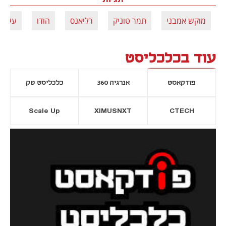
מוקש אמבני
תמר טוניק
רליאנס
הודו
עשירי
עוד בכלכליסט
פודקאסט
אנרגיה 360
כלכליסט טק
Scale Up
XIMUSNXT
CTECH
יסייה חדשה
נפתח בכרטיסייה חדשה