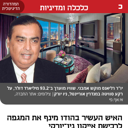
המהדורה
כלכלה ומדיניות
הדיגיטלית
יו"ר רליאנס מוקש אמבני. שוויו מוערך ב־93.2 מיליארד דולר, על
רקע סוויטה במנדרין אוריינטל, ניו יורק
| צילומים: אתר החברה,
אי.אף.פי
האיש העשיר בהודו מינף את המגפה
לרכישת אייקון ניו־יורקי