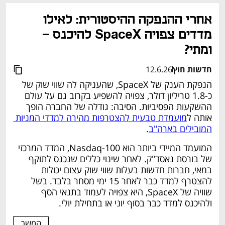
נפתח בכרטיסייה חדשה
אחרי ההנפקה ההיסטורית: לאילו 
מדדים צפויה SpaceX להיכנס – 
ומתי?
חדשות חוץ
12.6.26
הנפקת הענק של SpaceX, שהעניקה לה שווי שוק של 
כ-1.8 טריליון דולר, צפויה להשפיע בקרוב גם על עולם 
ההשקעות הפסיביות. הסיבה: גודלה של החברה הופך 
אותה ל
מועמדת טבעית להצטרפות מהירה למדדי המניות 
המובילים בארה"ב
.
המועמד המיידי ביותר הוא Nasdaq-100, המדד המרכזי 
של בורסת נאסד"ק. לאחר שינוי כללים שנכנס לתוקף 
במאי, חברות חדשות בעלות שווי שוק עצום יכולות 
להצטרף למדד כבר לאחר 15 ימי מסחר בלבד. בשל 
שוויה של SpaceX, היא צפויה לעמוד בתנאי הסף 
ולהיכנס למדד כבר בסוף יוני או בתחילת יולי. 
המשך