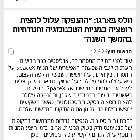
וולס פארגו: "ההנפקה עלול להצית 
רוטציה במניות הטכנולוגיה ותנודתיות 
בהמשך השנה"
חדשות חוץ
12.6.26
עוד לפני תחילת המסחר בה, אנליסטים כבר מביעים 
הערכות לגבי השפעתה האפשרית של מניית SpaceX על 
המסחר. בין היתר, עלו חששות שבשל היקפה העצום, 
היא עלולה להפעיל לחץ על השוק. גם אם השוק יצליח 
לעכל את המניות החדשות של SpaceX, הנפקות 
ראשוניות ידועות בתנודתיות שלהן, וההנפקה עלולה 
להצית רוטציה בסקטור הטכנולוגיה, כאשר משקיעים 
יחפשו נזילות כדי לממן את ההחזקות החדשות שלהם.
"מבחינה היסטורית, הנפקות גדולות מתרחשות בתקופות 
של סנטימנט חזק בשוק המניות, אך בו בזמן היצע המניות 
הנוסף עלול לגרום ל'קשיי עיכול' מסוימים", טען 