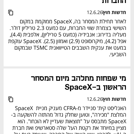
החברות
חדשות חוץ
12.6.26
לאחר תחילת המסחר בה, SpaceX ממוקמת במקום 
השישי בצמרת שווי החברות, עם כמעט 2.3 טריליון דולר. 
מעליה בדירוג: אנבידיה (כמעט 5 טריליון), אלפבית (4.4), 
אפל (4.2), מיקרוסופט (2.9) ואמזון (2.5). SpaceX עוקפת 
במעט את ענקית השבבים הטייוואנית TSMC שבמקום 
השביעי.
מי שפחות מתלהב מיום המסחר 
הראשון ב-SpaceX
חדשות חוץ
12.6.26
האנליסט קית' סניידר מ-CFRA מעניק מניית  SpaceX 
המלצת "מכירה", וטוען שחלק גדול מהתזה להשקעה ב-
SpaceX מתבסס על "תוצאות שעדיין לא הוכחו". הוא 
מציין במיוחד את רקטת העל שלה סטארשיפ ואת חברת 