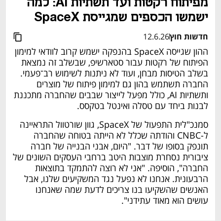
מפיתוח רקטות ועד תשתיות AI: למה 
ישמשו הכספים שמגייסת SpaceX
חדשות חוץ
12.6.26
ההון שגייסה SpaceX בהנפקה ישמש קרוב לוודאי למימון 
הפיתוח של רקטות עבור סטארשיפ, שבשלב זה נמצאת 
בשלב הטיסות מבחן, ועוד לא ניתנות לשימוש רב־פעמי. 
החברה תשתמש בהון גם למימון פיתוח של מוצרים 
ותשתיות AI, כולל מפעל לייצור שבבים שהחברה מתכננת 
לבנות ביחד עם טסלה ואינטל בטקסס. 
סמנכ"לית התפעול של SpaceX, גוון שורטוול התראיינה 
ל-CNBC והודתה שכלל לא הייתה בטוחה שהחברה 
תונפק בסופו של דבר. "היום, אבני הבנייה של חברה 
ציבורית נסחרת מוצבות היטב ברחבי העסקים השונים של 
החברה", הוסיפה. "אני לא רוצה להתמקד בתוצאות 
הרבעונית. אנחנו לא נפעל נגד המשקיעים שלנו, אבל 
האנשים שהשקיעו בנו צריכים לדעת שמה שאנחנו 
עושים הוא מאוד עתידני". 