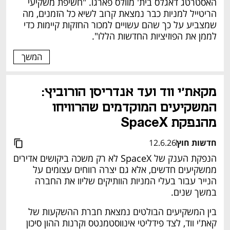
האסטרטג דאגלס בית' מוולס פארגו. "חשיפת משקיעי 
הריטייל למניות כבר נמצאת קרוב לשיא כל הזמנים, מה 
שמצביע על כך שהם עשויים למכור החזקות קיימות כדי 
לממן את הפוזיציות החדשות הללו".
המשך
מקאת'י ווד ועד אנדריסן הורוביץ: 
המשקיעים המוקדמים שהרוויחו 
מהנפקת SpaceX
חדשות חוץ
12.6.26
הנפקת הענק של SpaceX לא רק משכה ביקושים אדירים 
ממשקיעים חדשים, אלא גם יצרה רווחים עצומים על 
הנייר עבור בעלי המניות הוותיקים שליוו את החברה 
במשך שנים.
בין המשקיעים הבולטים נמצאת חברת ההשקעות של 
קאת'י ווד, לצד פידליטי אינווסטמנטס וקרנות ההון סיכון 