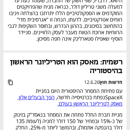
ה-xAI. לדבריו, שווי השוק של החברה, שעומד כעת על 
למעלה משני טריליון דולר, כנראה מניח שהפרויקטים 
המוקדמים או הספקולטיביים הללו יתרחבו בהצלחה ויניבו 
רווחים אטרקטיביים. לדעתו, הנחה זו "אגרסיבית מדי" 
בהתחשב בסיכונים, בההון הנדרש, ובחוסר השקיפות לגבי 
הרווחיות ארוכת הטווח מעבר לעסק הלוויינים. סניידר 
הוסיף שאפילו סטארלינק אינה חפה מסיכון.
נפתח בכרטיסייה חדשה
רשמית: מאסק הוא הטריליונר הראשון 
בהיסטוריה
חדשות חוץ
12.6.26
עם פתיחת המסחר ההיסטורית היום במניית 
SpaceXנפתח בכרטיסייה חדשה, 
הפך הבעלים אלון 
מאסק לטריליונר הראשון בעולם.
מניית חברת החלל פתחה את המסחר בנאסד"ק בזינוק 
של כ-15% ובמחיר של 150 דולר למניה (לעומת 135 
דולר בהנפקה אתמול), ובהמשך ליותר מ-25%. החלק 