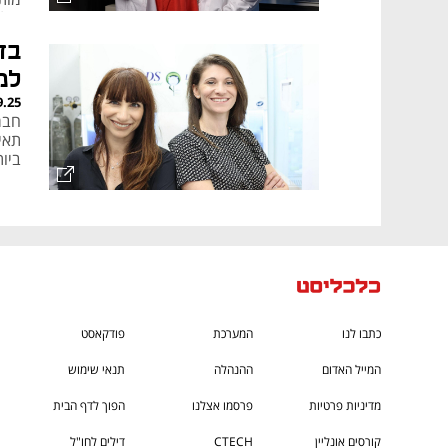
שלה
טיפ
בד
למ
9.25
תאי
ביו
כתבו לנו
המערכת
פודקאסט
המייל האדום
ההנהלה
תנאי שימוש
מדיניות פרטיות
פרסמו אצלנו
הפוך לדף הבית
קורסים אונליין
CTECH
דילים לחו"ל