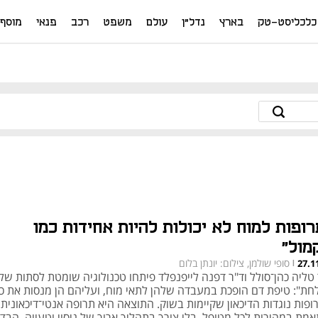
כלכליסט-טק
בארץ
נדל"ן
עולם
משפט
רכב
פנאי
מוסף
רופות למוח לא יכולות להיות אחידות כמו
מול"
סופי שולמן, צילום: יונתן בלום
27.1
|
 טליה כהן־סולל וד"ר דפנה לייפנפלד פיתחו טכנולוגיה שומטת לסתות של
חת": טיפת דם הופכת במעבדה שלהן לתאי מוח, ועליהם הן מנסות את כ
פות נוגדות הדיכאון שקיימות בשוק. התוצאה היא תרופה אנטי־דיכאונית
אמת במהירות לכל מטופל, בלי צורך בתהליך ארוך של ניסוי וטעייה. הבד