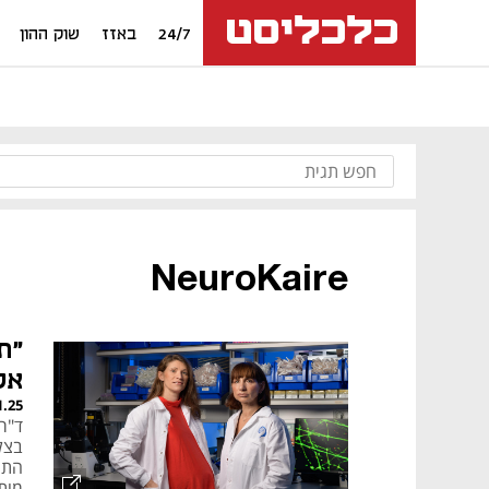
24/7
באזז
שוק ההון
NeuroKaire
"ת
אק
1.25
ד"ר
בצל
התרו
מות