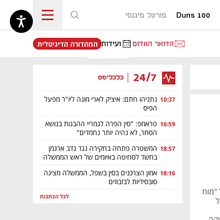
Duns 100
פורטל פיננסי
נפתח בכרטיסייה חדשה
הדואר האדום
ועידות
המהדורה הדיגיטלית
24/7
כלכליסט
נתניהו חתם: איציק לארי מונה ליו"ר מפעל
10:37
הפיס
טראמפ: "סין הפרה לגמריי ההבנות בנושא
16:59
הסחר, לא נהיה יותר נחמדים"
המשטרה פתחה בחקירה נגד נדב ארגמן
18:57
בחשד לסחיטה באיומים של ראש הממשלה
אמון הצרכנים בסין בשפל, הממשלה מציגה
18:16
סובסידיות לבזבוזים
 "מוח
לכל הכתבות
ל
יקה