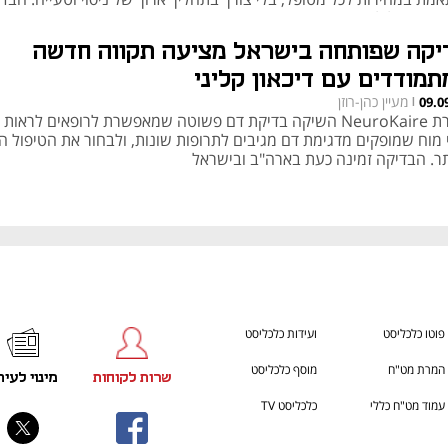
ן כבר כלולה בתוכניות ביטוח הבריאות בארצות הברית, והאתגר הבא הוא
ול בחרדה, פוסט־טראומה, אלצהיימר ופרקינסון
יקה שפותחה בישראל מציעה תקווה חדשה
תמודדים עם דיכאון קליני
מעיין כהן-רוזן
09.0
|
חברת NeuroKaire השיקה בדיקת דם פשוטה שמאפשרת לרופאים לראות 
 מוח שמופקים מדגימת דם מגיבים לתרופות שונות, ולבחור את הטיפול ה
תר. הבדיקה זמינה כעת בארה"ב ובישראל
פוטו כלכליסט
ועידות כלכליסט
המרת מט"ח
מוסף כלכליסט
שרות לקוחות
מינוי לעית
עמוד מט"ח כללי
כלכליסט TV