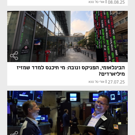
08.08.25
|
אורי טל טנא
הבינלאומי, הפניקס ונובה: מי תיכנס למדד שמזיז
מיליארדים?
27.07.25
|
אורי טל טנא