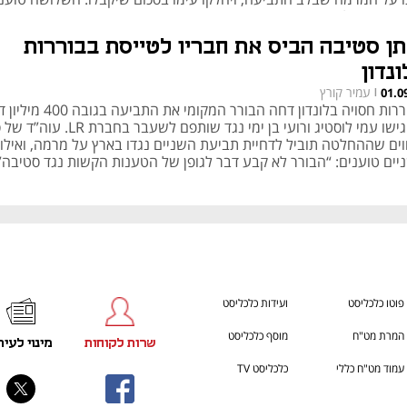
יבה "מסלף ומשקר"
תן סטיבה הביס את חבריו לטייסת בבוררות
נדון
עמיר קורץ
01.0
|
בבוררות חסויה בלונדון דחה הבורר המקומי את התביעה
שהגישו עמי לוסטיג ורועי בן ימי נגד שותפם לשעבר
וים שההחלטה תוביל לדחיית תביעת השניים נגדו בארץ על מרמה, ואילו
יים טוענים: “הבורר לא קבע דבר לגופן של הטענות הקשות נגד סטיבה
פוטו כלכליסט
ועידות כלכליסט
המרת מט"ח
מוסף כלכליסט
שרות לקוחות
מינוי לעית
עמוד מט"ח כללי
כלכליסט TV