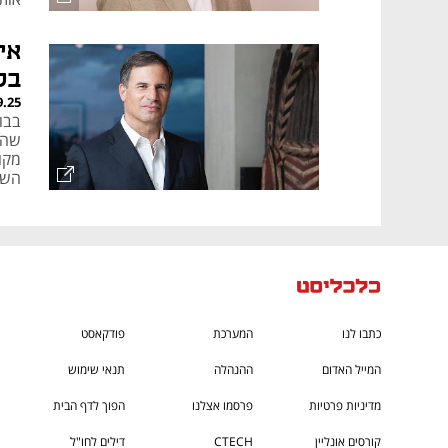
שסט
אי
בלו
9.25
מקו
השנ
כתבו לנו
המערכת
פודקאסט
המייל האדום
ההנהלה
תנאי שימוש
מדיניות פרטיות
פרסמו אצלנו
הפוך לדף הבית
קורסים אונליין
CTECH
דילים לחו"ל