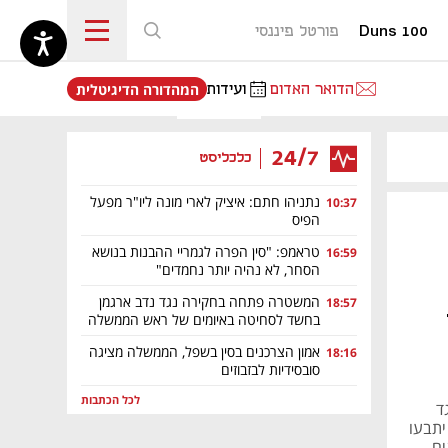
Duns 100
פורטל פיננסי
נפתח בכרטיסייה חדשה
הדואר האדום
ועידות
המהדורה הדיגיטלית
24/7
כלכליסט
נתניהו חתם: איציק לארי מונה ליו"ר מפעל
10:37
הפיס
טראמפ: "סין הפרה לגמריי ההבנות בנושא
16:59
הסחר, לא נהיה יותר נחמדים"
המשטרה פתחה בחקירה נגד נדב ארגמן
18:57
בחשד לסחיטה באיומים של ראש הממשלה
אמון הצרכנים בסין בשפל, הממשלה מציגה
18:16
סובסידיות לבזבוזים
לכל הכתבות
ד
יתבעו
ים