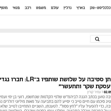
כלכליסט-טק
בארץ
נדל"ן
עולם
משפט
רכב
פנאי
מוסף
איתן סטיבה על שלושת שותפיו ב־LR: חברו נגדי
עסקת שקר ותתעשר"
עמיר קורץ
02.0
|
בה טוען בכתב הגנה לביהמ"ש שלפי הקלטות שנחשפו, רועי בן ימי ועמי
יג סיכמו עם חיים טייב כי יסייע להם בתביעה על מאות מיליוני דולרים נג
ה, כדי להפעיל עליו "לחץ פסול". לטענתו, השניים התחייבו לטייב שלא 
ו על המרמה שבלב התביעה, ויחלקו עימו בסכום שיקבלו. השלושה טוענ