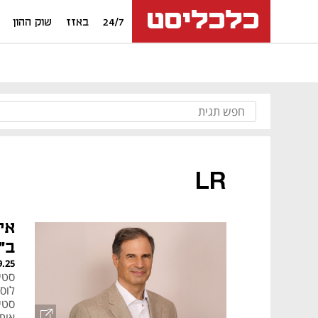
24/7
באזז
שוק ההון
LR
ב"
9.25
סטי
לוסט
סטיב
אות