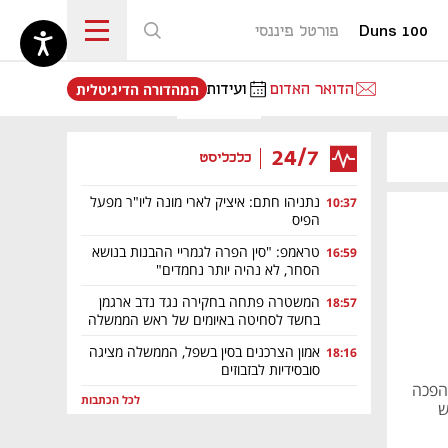
Duns 100
פורטל פיננסי
נפתח בכרטיסייה חדשה
הדואר האדום
ועידות
המהדורה הדיגיטלית
24/7
כלכליסט
נתניהו חתם: איציק לארי מונה ליו"ר מפעל
10:37
הפיס
טראמפ: "סין הפרה לגמריי ההבנות בנושא
16:59
הסחר, לא נהיה יותר נחמדים"
המשטרה פתחה בחקירה נגד נדב ארגמן
18:57
בחשד לסחיטה באיומים של ראש הממשלה
אמון הצרכנים בסין בשפל, הממשלה מציגה
18:16
סובסידיות לבזבוזים
כיצד ישראל הפכה
לכל הכתבות
ש