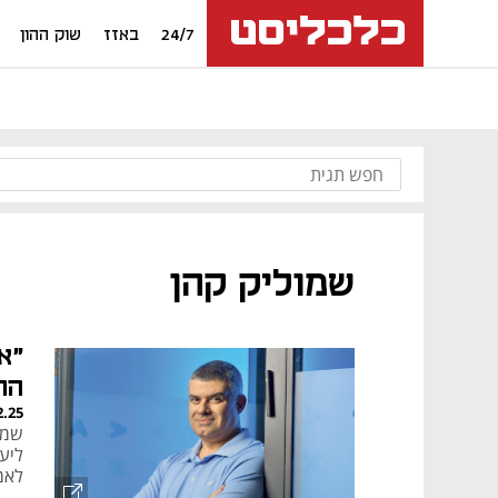
24/7
באזז
שוק ההון
שמוליק קהן
"א
ההו
2.25
ליע
לאמ