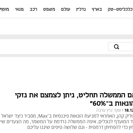
כלכליסט-טק
בארץ
נדל"ן
עולם
משפט
רכב
פנאי
מוסף
ם הממשלה תחליט, ניתן לצמצם את נזקי
נאות ב־60%"
שקד גרין ערבה
18.1
|
שמוליק קהן, האחראי למניעת הונאות פיננסיות ב־Max, מסביר 
ד המועדף לנוכלים, איפה הממשלה נרדמת על המשמר, מה הצעדים שי
ץ כדי להפחיתן דרמטית - וגם שלושה טיפים שיגנו עליכם