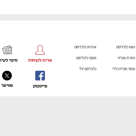
פוטו כלכליסט
ועידות כלכליסט
המרת מט"ח
מוסף כלכליסט
שרות לקוחות
מינוי לעית
עמוד מט"ח כללי
כלכליסט TV
טוויטר
פייסבוק