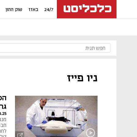
24/7
באזז
שוק ההון
ניו פייז
הס
גר
0.25
דול