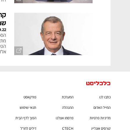
אין 
קר
שמ
9.22
הסט
מתק
הטי
אלק
צפו
כתבו לנו
המערכת
פודקאסט
המייל האדום
ההנהלה
תנאי שימוש
מדיניות פרטיות
פרסמו אצלנו
הפוך לדף הבית
קורסים אונליין
CTECH
דילים לחו"ל