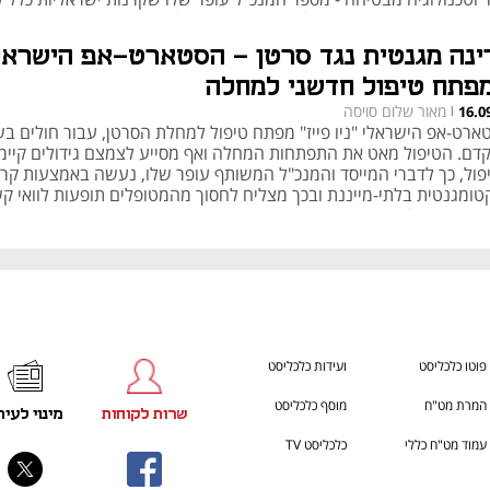
מתעניינות בחברה ומעדיפות להשקיע בתחומים לוהטים כמו I
אקו-סיסטם לחברות כמו שלנו"
ינה מגנטית נגד סרטן - הסטארט-אפ הישראל
פתח טיפול חדשני למחלה
מאור שלום סויסה
16.0
|
ארט-אפ הישראלי "ניו פייז" מפתח טיפול למחלת הסרטן, עבור חולים ב
דם. הטיפול מאט את התפתחות המחלה ואף מסייע לצמצם גידולים קיימי
פול, כך לדברי המייסד והמנכ"ל המשותף עופר שלו, נעשה באמצעות קרי
טומגנטית בלתי-מייננת ובכך מצליח לחסוך מהמטופלים תופעות לוואי קש
 בראיון המלא
פוטו כלכליסט
ועידות כלכליסט
המרת מט"ח
מוסף כלכליסט
שרות לקוחות
מינוי לעית
עמוד מט"ח כללי
כלכליסט TV