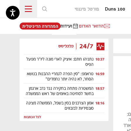
Duns 100
פורטל פיננסי
נפתח בכרטיסייה חדשה
הדואר האדום
ועידות
המהדורה הדיגיטלית
24/7
כלכליסט
נתניהו חתם: איציק לארי מונה ליו"ר מפעל
10:37
הפיס
טראמפ: "סין הפרה לגמריי ההבנות בנושא
16:59
הסחר, לא נהיה יותר נחמדים"
המשטרה פתחה בחקירה נגד נדב ארגמן
18:57
בחשד לסחיטה באיומים של ראש הממשלה
אמון הצרכנים בסין בשפל, הממשלה מציגה
18:16
סובסידיות לבזבוזים
יים:
לכל הכתבות
ה
ל למרות שוק ענק של 113 מיליארד
א