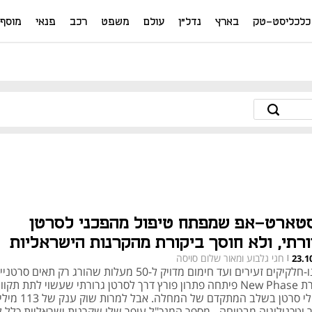
כלכליסט-טק
בארץ
נדל"ן
עולם
משפט
רכב
פנאי
מוסף
טארט-אפ שמפתח טיפול מהפכני לסרטן
ורתי, ולא חוסך ביקורת מהקרנות הישראליות
חגי גלבוע ומאור שלום סויסה
23.1
|
מננו-חלקיקים זעירים ועד חימום מדויק ל-50 מעלות שהורג רק תאים סרטנ
חברת New Phase פיתחה פתרון פורץ דרך לסרטן גרורתי שעשוי לתת תקוו
לחולי סרטן בשלב המתקדם של המחלה. אב
ר וטכנולוגיה מבטיחה - מספר המנכ"ל עופר שלו שקרנות ישראליות כלל ל