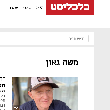
24/7
באזז
שוק ההון
משה גאון
"ה
הע
4.22
מנ
בעו
תפק
הגל