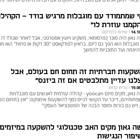
מבוססי ערכי ה- ESG בפודקאסט שמספר על הפערים בין ההצהרות לבין מה
מת קורה בשטח. גאון מסביר את הסיבות לפערים ומפרט כיצד ניתן לגש
י שמתמודד עם מוגבלות מרגיש בודד - הקהיל
הם באופן שיסייע לאנשים עם מוגבלויות, לחברה הישראלית, ולחברות וע
ק בגיוון שילוב תעסוקתי וצמיחה אישית
קמנו עוזרת לו"
שירות כלכליסט
14.1
|
גאון היה מוכר כפרסומאי, משקיע ויועץ אסטרטגי, אבל לאחר שנולד לו א
עם מוגבלות הוא הפך גם ליזם. בראיון לפודקאסט "30 דקות או פחות"
היוזמה ועל התוכניות להמשך
שקעות חברתיות זה תחום חם בעולם, אבל
לנו עדיין מתלבטים אם זה ביזנס"
נורית קדוש
19.0
|
משה גאון, מקים מיזם yoocan - קהילה עולמית לאנשים עם מוגבלויות
פחותיהם, דיבר על הקושי לגייס כסף להשקעות אימפקט: "אין בתחום הט
 ויש גם בורות וחוסר הבנה של הפוטנציאל העסקי"
ה גאון מקים האב טכנולוגי להשקעה במיזמים
יפור הנגישות