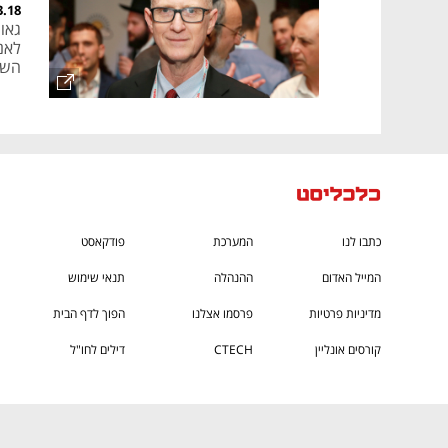
3.18
גאון
לאנ
השקי
כתבו לנו
המערכת
פודקאסט
המייל האדום
ההנהלה
תנאי שימוש
מדיניות פרטיות
פרסמו אצלנו
הפוך לדף הבית
קורסים אונליין
CTECH
דילים לחו"ל