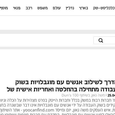
כלכליסט-טק
בארץ
נדל"ן
עולם
משפט
רכב
פנאי
מוסף
דרך לשילוב אנשים עם מוגבלויות בשוק
בודה מתחילה בהחלטה ואחריות אישית של
משה גאון, בשיתוף Dun's 100
25.0
הלי החברות"
|
ד חברות רבות במשק בכלל וחברות הייטק בפרט מצהירות על הכלה וגיוון,
ידים בשוק העבודה על ידי אנשים עם מוגבלויות אינו דבר שבשגרה בחב
רבות. איש העסקים משה גאון, יזם ומייסד yoocanfind.com - אתר השית
ובאלי למען אנשים עם מוגבלויות, המקדם עם חברות מיזמים ושיתופי פע