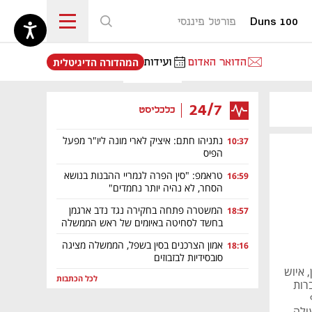
Duns 100
פורטל פיננסי
נפתח בכרטיסייה חדשה
הדואר האדום
ועידות
המהדורה הדיגיטלית
24/7
כלכליסט
נתניהו חתם: איציק לארי מונה ליו"ר מפעל
10:37
הפיס
טראמפ: "סין הפרה לגמריי ההבנות בנושא
16:59
הסחר, לא נהיה יותר נחמדים"
המשטרה פתחה בחקירה נגד נדב ארגמן
18:57
בחשד לסחיטה באיומים של ראש הממשלה
אמון הצרכנים בסין בשפל, הממשלה מציגה
18:16
סובסידיות לבזבוזים
 איוש
לכל הכתבות
רות
וף
ולה