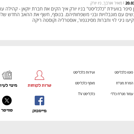
מאיר אורבך, ניו יורק
20.0
|
 סיפר בוועידת "כלכליסט" בניו יורק איך הקים את חברת יוקאן - קהילה עו
שים עם מוגבלויות ובני משפחותיהם. בנוסף, חשף את ההאב החדש שלו,
עו גיגי לוי וחברות מסינגפור, אוסטרליה וקוסטה ריקה
פוטו כלכליסט
ועידות כלכליסט
המרת מט"ח
מוסף כלכליסט
שרות לקוחות
מינוי לעית
עמוד מט"ח כללי
כלכליסט TV
טוויטר
פייסבוק