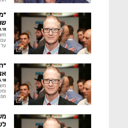
שבא
"מ
עלי
במש
שה
0.18
משה 
על 
"ה
אצ
6.18
ומש
מס,
מש
לש