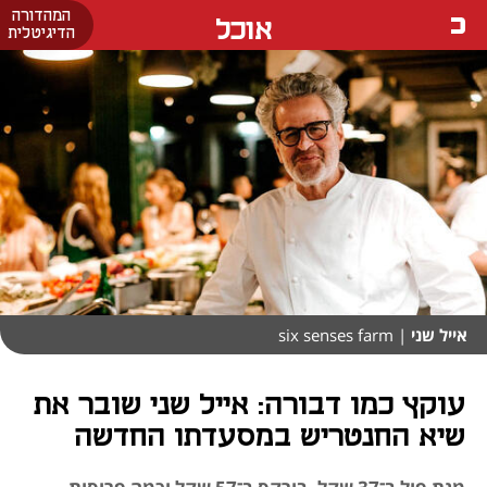
המהדורה
אוכל
הדיגיטלית
אייל שני
| six senses farm
עוקץ כמו דבורה: אייל שני שובר את
שיא החנטריש במסעדתו החדשה