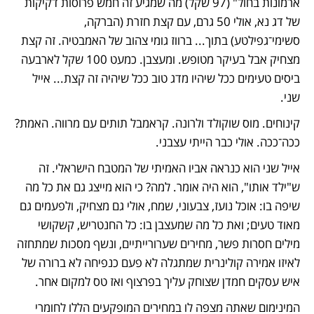
ארמונות בחול" (97 שקל) מה שמגיע זה חמש פרוסות דקיקות 
של דג נא, אולי 50 גרם, עם קצת חזרת (הברקה, 
סשימי־גפילטע) בתוך... ברווז גומי צהוב של האמבטיה. זה קצת 
מצחיק אבל בעיקר מטופש. ומעצבן. כמעט 100 שקל לארבעה 
ביסים טעימים ככל שיהיו מדג טוב ככל שיהיה זה קצת... אייל 
שני.
קינוחים. מוס שוקולד ולרונה. קראמבל תותים עם מרווה. האמת? 
ככה־ככה. אולי כבר הייתי עצבני.
אייל שני הוא כנראה אביו האמיתי של המטבח הישראלי. זה 
ש"ילד אותו", הוא היה אומר. למה? כי הוא מייצג גם את כל מה 
שיפה בו: אוכל נועז, צבעוני, שמח, אולי גם מצחיק, ולפעמים גם 
מאוד טעים; ואת כל מה שמעצבן בו: כל החנטריש, קשקושי 
מילים חסרות פשר, מחירים שערורייתיים, ונשף מסכות שמתחזה 
לאיזו אמירה קולינרית שמתגלה לא פעם כנפיחה לא ברורה של 
איש עסקים חמדן שצוחק עליך בפרצוף ואז טס למקום אחר.
המינימום שאתה מצפה לו במחירים המופקעים הללו לחומרי 