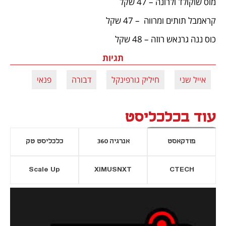
מוס שוקולד ולרונה – 47 שקל
קראמבל תותים ומרווה  – 47 שקל
כוס ננה גרנאש רוזה – 48 שקל
תגיות
אייל שני
חיליק גורפינקל
דבורה
פנאי
עוד בכלכליסט
פודקאסט
אנרגיה 360
כלכליסט טק
Scale Up
XIMUSNXT
CTECH
יסייה חדשה
נפתח בכרטיסייה חדשה