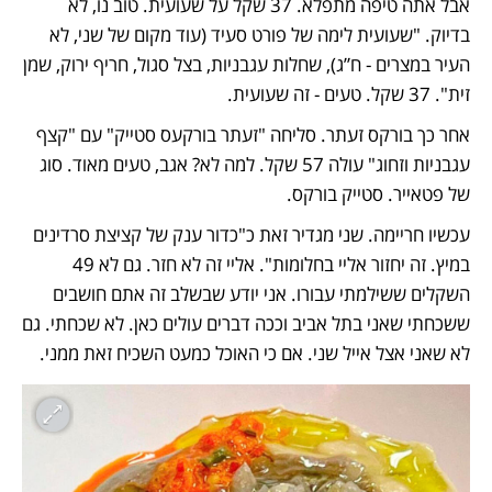
אבל אתה טיפה מתפלא. 37 שקל על שעועית. טוב נו, לא 
בדיוק. "שעועית לימה של פורט סעיד (עוד מקום של שני, לא 
העיר במצרים - ח”ג), שחלות עגבניות, בצל סגול, חריף ירוק, שמן 
זית". 37 שקל. טעים - זה שעועית.
אחר כך בורקס זעתר. סליחה "זעתר בורקעס סטייק" עם "קצף 
עגבניות וזחוג" עולה 57 שקל. למה לא? אגב, טעים מאוד. סוג 
של פטאייר. סטייק בורקס.
עכשיו חריימה. שני מגדיר זאת כ"כדור ענק של קציצת סרדינים 
במיץ. זה יחזור אליי בחלומות". אליי זה לא חזר. גם לא 49 
השקלים ששילמתי עבורו. אני יודע שבשלב זה אתם חושבים 
ששכחתי שאני בתל אביב וככה דברים עולים כאן. לא שכחתי. גם 
לא שאני אצל אייל שני. אם כי האוכל כמעט השכיח זאת ממני. 