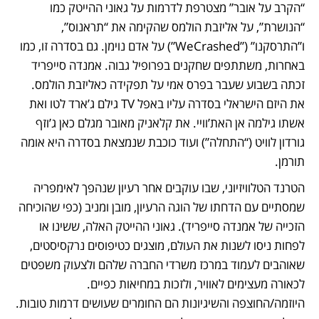
“הקרב על אובר” מצטרפת לדרמות על גאוני ההייטק כמו 
“הנושרת”, על אליזבת הולמס שהקימה את “תראנוס”, 
ו”התרסקנו” (”WeCrashed”) על אדם נוימן. גם בסדרה זו, כמו 
באחרות, משתתפים שחקנים בפרופיל גבוה. אמנדה סייפריד 
זכתה בשבוע שעבר בפרס אמי על תפקידה כאליזבת הולמס. 
את היזם הישראלי בסדרה עליו באפל TV גילם ג’ארד לטו ואת 
אשתו גילמה אן האת’וויי. את קלאניק מאובר מגלם כאן ג’וזף 
גורדון לוויט (“התחלה”) ועוד כוכבת שנמצאת בסדרה היא אומה 
תורמן. 
הטרנד הטלוויזיוני, שבו עוקבים אחר רעיון שנהפך לאימפריה 
שמסתיים עם הדחתו של הוגה הרעיון, מובן ומניב (כפי שהוכיחה 
הזכייה של אמנדה סייפריד). גאוני ההייטק האלה, ששינו או 
לפחות ניסו לשנות את העולם, מוצגים כטיפוסים נרקסיסטים, 
שאוהבים לעמוד במרכז משרדי החברה שלהם ולצעוק משפטים 
לכאורה מעצימים לאוויר, ולזכות במחיאות כפיים. 
היוזמה/החוצפה והשיגיונות הם החומרים שעושים דרמות טובות. 