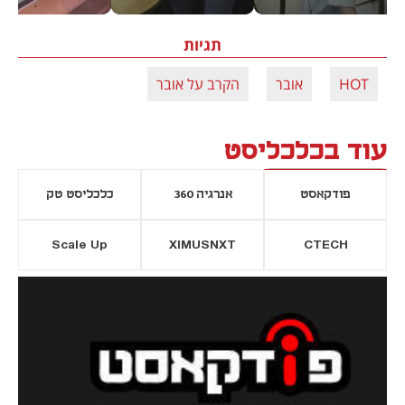
תגיות
HOT
אובר
הקרב על אובר
עוד בכלכליסט
פודקאסט
אנרגיה 360
כלכליסט טק
Scale Up
XIMUSNXT
CTECH
יסייה חדשה
נפתח בכרטיסייה חדשה