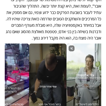
אובר”, לעומת זאת, היא קצת יותר יבשה. התהליך שהגיבור 
עתיד לעבור בשבעת הפרקים כבר ידוע וצפוי, גם אם מספק את 
כל המרכיבים והשחקנים הטובים שדרמה כזאת צריכה שיהיו לה. 
אבל במיוחד באקספוזיציה שלה, היא סובלת מעודף הסברים 
ודברנות בשיחה בין בני אדם; פטפטת מאולצת מהסוג שאם נהג 
אובר היה פוצח בה, הוא היה מקבל דירוג נמוך.
כלכליסט דיגיטל "חינוך הוא המשימה של החיים שלי"_v
בתור מנכל אני מקבל מאות החלטות ביום, וה- Galaxy Z Fold8 Ultra עוזר לי לחתוך אותן מהר יותר_v
טכנולוגיה זה לא רק בהייטק: גם תעשיי