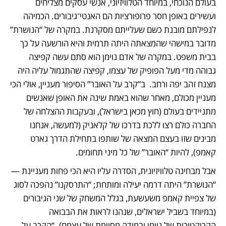
בעולם הנוכחי, במיוחד הטלוויזיוני, אנשי עסקים מצליחים 
ועשירים באופן חסר פרופורציות הם האנטי־גיבורים. הכמיהה 
לנפילתם מובנת כשם שעלייתם מסקרנת. במקרה של “הנושרת” 
מדובר במישהי שהמצאתה היתה תרמית והיא הורשעה על כך 
בבית משפט. במקרה של אדם נוימן הוא סתם עשה קפיצה 
גבוהה מדי מעל הפופיק של עצמו, קפיצה שהתגמול עליה היה 
מצנח זהב יפה ורחב.  ב”קרב על האובר” הסיפור מעניין, אולי הכי 
מעניין מכולם, מאחר שהוא באמת שינה את האופן שאנשים 
מתניידים בעולם (חוץ מכאן בישראל), ובעקבות ההצלחה של 
החברה כולם רצו ללכת בדרכו של קלאניק (למעשה, אנחנו 
מבינים שזו בעצם המצאה של שותפו בתחילת הדרך גארט 
קאמפ), להיות “האובר” של כל מיני תחומים. 
אבל מבחינה טלוויזיונית, הסדרה עליו היא הכי פחות מעניינת — 
“הנושרת” היתה דרמה יעילה ומותחת; “התרסקנו” נהפכה לסוג 
של צפיית קאמפ משעשעת, בגלל המשחק של שני הגיבורים 
(במיוחד בשביל ישראלים, שנהנו לראות את הבבואה 
הקריקטורית של נוימן ובמידה מסוימת של עצמם). “הקרב על 