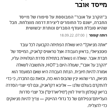
מייסד אובר
ב“הקרב על אובר” המבוססת על סיפורו של מייסד
החברה, ישנם כל החומרים ליצירת דרמה מוצלחת. חבל
שהיא סובלת מעודף הסברים ונותרת יבשושית
רותה קופפר
|
07:00, 18.09.22
“אתה מניאק?” היא שאלת הפתיחה הקבועה לכל עובד 
פוטנציאלי, בראיון העבודה אצל טראוויס קלאניק, המייסד של 
חברת אובר. שאלה זו נשאלת בתחילת סדרת הטלוויזיה עליו, 
“הקרב על אובר”, שעולה היום ב־HOT, והתשובה לשאלה 
אמורה להיות חיובית. הנחת העבודה היא שאם המועמד הוא 
מניאק, הרי שהוא יבין שהבוס הוא כזה, וכזאת גם החברה, כי כדי 
להתקדם בעולם שלנו — אליבא דקלאניק, וגם לפי יוצרי הסדרה 
בריאן קופלמן ודיוויד לווין (“מיליארדים”) וכל יוצרי סדרות 
העלייתם־ונפילתם של כל גדולי ההייטק — צריך להיות מניאקים 
כדי להצליח.