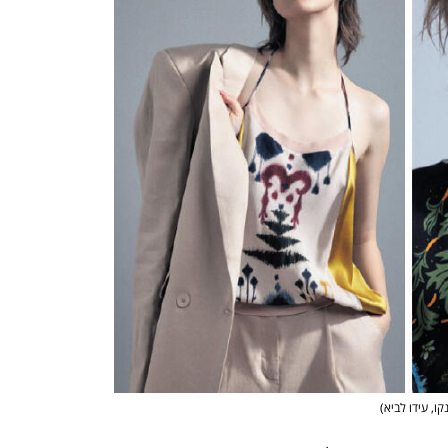
קו, עידו לביא
)