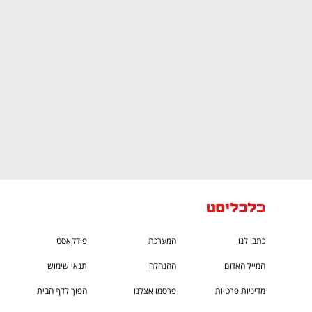
CTech – the
הבית של ההייטק הישראלי
כתבו לנו
המערכת
פודקאסט
המייל האדום
ההנהלה
תנאי שימוש
מדיניות פרטיות
פרסמו אצלנו
הפוך לדף הבית