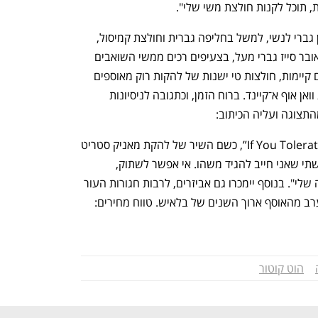
תוכל לקנות חולצת משי שלי". 
בקולקציה בלאיש יוצר ניגודים, ומשלב בין גברי לנשי, למשל בחליפה גברית וחולצת קמיסול, 
בשמלת קומבינזון וינטג'ית וסקסית וז'קט אובר סייז גברי מעל, בצעיפים רכים ממשי השואבים 
השראה מעניבות גבריות. כמי שמזוהה עם קיימות, חולצות טי ישנות של להקות רוק מאוספים 
שלו נהפכו בסטודיו לגופיות קמיסול נשיות וואן אוף א־קיינד. ברוח הזמן, וכתגובה לניסיונות 
תצוגה ועליה הכיתוב:
 If You Tolerate This Your" Children Will Be Next”, כשם השיר של להקת מאניק סטריט 
פריצ'רס. "המדינה במשבר ובתצוגה הרגשתי שאני חייב להגיד משהו. אי אפשר לשתוק, 
הרגשתי חייב להביע מחאה פרטית שקטה שלי". בנוסף יימכרו גם אביזרים, לרבות חגורות העור 
נפתח בכרטיסייה חדשה
נפתח בכרטיסייה חדשה
הפשוטות שלו, וכן יוצעו למכירה שמלות ערב מהאוסף ארוך השנים של בלאיש. טווח מחירים: 
הוט קוטור