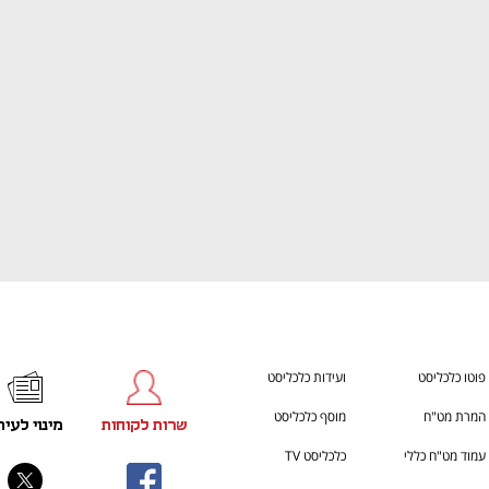
ענף במתח גבוה
מדברים כלכלה, עסקים ומה שב
פוטו כלכליסט
ועידות כלכליסט
המרת מט"ח
מוסף כלכליסט
שרות לקוחות
מינוי לעית
עמוד מט"ח כללי
כלכליסט TV