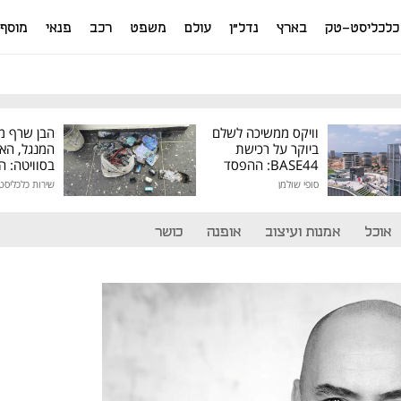
כלכליסט-טק
בארץ
נדל"ן
עולם
משפט
רכב
פנאי
מוסף
וויקס ממשיכה לשלם
הבן שרף מ
ביוקר על רכישת
המנגל, הא
BASE44: ההפסד
בסוויטה: 
הרבעוני זינק ל-76
שהתחמק מ
סופי שולמן
שירות כלכליסט
מיליון דולר
המסים נת
אוכל
אמנות ועיצוב
אופנה
כושר