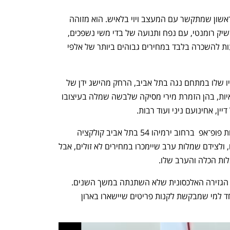
קולקציות מוכנות ללבישה הן לא הדבר הראשון שמתקשר עם המעצב ויוי בלאיש. הוא מזוהה 
בעיקר עם שמלות ערב וכלה בסגנון בוהו־שיק רומנטי, עם נפח ותנועה של בדי משי נשפכים, 
וכן עם אקסקלוסיביות והעובדה שהן מוצעות להשכרה בלבד במחירים גבוהים ביותר של אלפי 
כל זה הותיר את עיצוביו, הנתפרים בסטודיו שלו במתחם נגה בתל אביב, הרחק מהישג ידן של 
רבות. הוא חביב על האלפיון ועל סלבריטאיות, בהן הזמרת מירי מסיקה שלבשה שמלה בעיצובו 
ין, אחינועם ניני ועוד רבות.
אבל החל מהיום ועד 26 ביוני תימכר בחנות פופ־אפ  ברחוב ירמיהו 54 בתל אביב קולקציה 
ראשונה שלו  ובה פריטים לבישים ליומיום, ולצידם שמלות ערב שיימכרו במחירים לא זולים, אבל 
ות הכלה והערב שלו. 
כתב היד שלו ניכר לעין בקולקציה, וכך גם הגזירה האלכסונית שלא השתנתה במשך השנים. 
הפריטים הם על־זמניים ורלבנטיים, במיוחד למי שמבקשת לקנות פריטים שיישארו בארון 