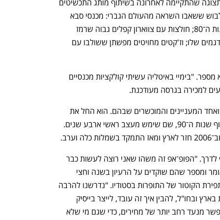
טעימה מהקולקציה הזאת כבר נחשפה בתצוגה שהתקיימה לאחרונה בשיתוף מותג התכשיטים 
ה. שטרן. בלאיש הציג שם כמה מערכות לבוש ששאבו השראה מהעולם הגברי: מכנסי סבא 
מכותנה ומכנסי פשתן עם פנסים ברוח שנות ה־80; חולצות עם צווארון קפלים גבוה שרמז 
לתקופה הוויקטוריאנית, שתמיד מוזכרת בדגמים שלו; וז'קטים מחויטים מפשתן ששולבו עם 
"מכנסיים הם פריט שאני אוהב מאוד", הוא מספר. "בימיי באיטליה עשיתי קולקציות מכנסיים 
עים למכירה בגרסה מעודכנת. 
בלאיש הוא מבכירי מעצבי האופנה בארץ ואחד המעניינים והמוכשרים שבהם. הוא החל את 
דרכו בבית האופנה של רוברטו קוואלי, בסוף שנות ה־90, שם שימש מעצב ראשי ארבע שנים. 
בן זוגו, הסטייליסט גדי אלימלך, הוא שותף לדרך. "הפופ־אפ זה משהו שאני רוצה לעשות כבר 
המון שנים, אבל זה לא היה פשוט", הוא אומר ומספר שהם שוקדים על הרעיון בשנה וחצי 
האחרונות שכן זו עבודה שונה לחלוטין מתפירת הקוטור של התופרות בסטודיו. "נדרשנו להרבה 
אספקטים", אומר בלאיש, "לחפש מתפרות בארץ ובחו"ל, להבין איך זה עובד, לייצר בייסיק 
איכותי ברמה גבוהה, אבל לא יקר מדי, לאפשר מנעד רחב יותר של מחירים, כדי שגם מי שלא 