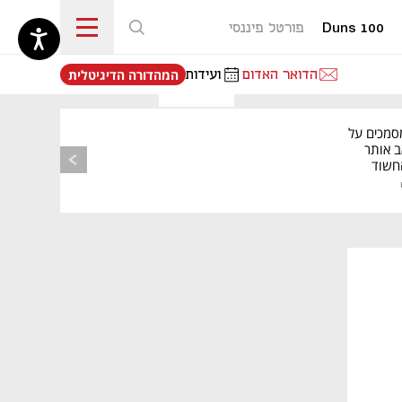
Duns 100
פורטל פיננסי
נפתח בכרטיסייה חדשה
הדואר האדום
ועידות
המהדורה הדיגיטלית
סמכים על
ב אותר
החשוד
רשות
פס