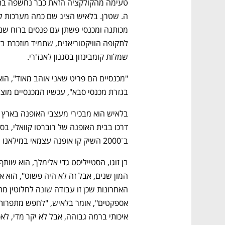
שמלות קומבינזון בסגנון לאנז'רי. 
בגזרת מכנסי סבא", עכשיו המכנסיים מוצ
ב־2000 השיק קו אופנה עצמאי במילאנו וב־2006 חזר לארץ ומאז התמקד בשמלות כלה וערב. 