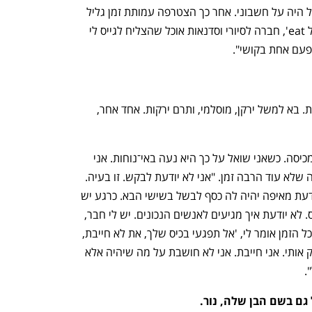
היא משתתקת לרגע. "בשבוע הראשון הכל היה על חשבוני. אחר כך הצטרפה עמותת זמן גליל 
מערבי שקישרה אותי עם פול ניירס מ'גליל eat', חברה לסיורי וסדנאות אוכל שהצליח לגייס לי 
"אני צריכה בכל שבוע מחדש לגייס תרומות. בא למשל ירקן, מוסלמי, ותרם ירקות. אחד אחר, 
נשמע שבכל זאת חלק גדול מהכסף יוצא מכיסה. כשאני שואל על כך היא נעה באי־נוחות. אני 
תוהה כמה זמן תוכל להמשיך כך. היא מודה שלא עוד הרבה זמן. "אני לא יודעת לבקש. זו בעיה. 
אני בן אדם כזה". גם עכשיו היא עוד לא יודעת מאיפה יהיה לה כסף לבשל בשישי הבא. כרגע יש 
לה רק 3,000 שקל. "אני ילדה טובה ג'וליס. לא יודעת איך מגיעים לאנשים הנכונים. יש לי חבר, 
שף יהודי, שגם עושה אוכל לחיילים, והוא כל הזמן אומר לי, 'אל תפגעי בכיס שלך, את לא חייבת, 
את לא צריכה'. אני שומעת את זה וזה חונק אותי. אני חייבת. אני לא חושבת על מה שיהיה אלא 
. 