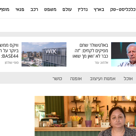
כלכליסט-טק
בארץ
נדל"ן
עולם
משפט
רכב
פנאי
מוסף
באלטשולר שחם
וויקס ממש
מפיקים לקחים: "זה
ביוקר על ר
כבר לא 'וואן מן' שואו
44
של גילעד"
אלמוג עזר
סופי שולמן
מיליון דולר
אוכל
אמנות ועיצוב
אופנה
כושר