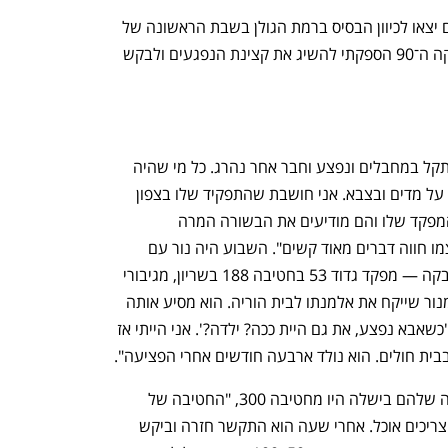
 "הוא במילואים בשריון", היא מספרת. "הם יצאו לכיוון הבסיס ברמת הגולן בשבת הראשונה של 
המלחמה ואז היו אמורים לרדת לעזה. בדקה ה־90 הספקתי להשיג את קצינת הנפגעים ולבקש 
"כן. הוא בן יחיד. המפקד שלו ירד לעזה ונתקל במחבלים ונפצע וחבר אחר נהרג. כל מי שהיה 
בג'יפ הזה נפגע. הוא רוצה בכל יום להיות על מדים ובצבא. אני חושבת שהתפקיד שלו בצפון 
יותר קשה מלהיות בעזה: הוא מלווה את המפקד שלו והם מודיעים את הבשורה המרה 
למשפחות הנופלים. אתה מבין שהוא בעצמו חווה דברים מאוד קשים". השבוע היה נור עם 
מפקדו אצל המשפחה של סא"ל סלמאן חבקה — מפקד גדוד 53 בחטיבה 188 בשריון, מגיבורי 
הקרב בבארי, ביאנוח־ג'ת. "ואז מבקשים מנור שייקח את אלמנתו לבית הוריה. הוא מסיע אותה 
ואחרי שהוא חוזר הביתה הוא שואל אותי, 'כשאבא נפצע, את גם היית ככה? ילדה?'. אני הייתי אז 
בסמה מספרת שקבוצת החיילים הראשונה שלהם בישלה היו מחטיבה 300, "החטיבה של 
בעלי. הגעתי לרס"ר ושאלתי אותו אם הם צריכים אוכל. אחרי שעה הוא התקשר חזרה וביקש 