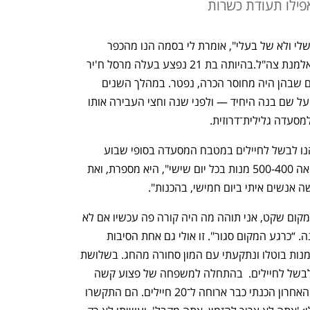
פילו תעודת כשרות
"אני מבקשת שתכתוב את שם המשפחה שלי ולא של בעלי", אומרת לי בסמה הנו מהכפר 
הדרוזי ג'וליס כשאנחנו נפגשים. הנו היא אלמנת צה"ל.בהיותה בת 21 נפצע בעלה מרסל ח'יר 
בפעילות מבצעית בשומרון. אחרי 13 שנים שבהן היה מחוסר הכרה, נפטר. במהלך השנים 
הללו פתחה בסמה את קפה נור — הקרוי על שם בנה היחיד — ולפני שנה וחצי העבירה אותו 
למסעדה גלילית־דרוזית. 
שבוע אחרי שפרצה המלחמה, התחילה הנו לבשל לחיילים במטבח המסעדה בסופי שבוע 
ולשלוח את האוכל המוכן לחזית. "אני מוציאה 500-400 מנות בכל יום שישי", היא מספרת, ואת 
ה אנשים איתי ביום חמישי, בהכנות".
אנחנו נפגשים במסעדה בשבת בבוקר והמקום שקט, אני תוהה מה היה קורה פה עכשיו אם לא 
היתה מלחמה. "היה עמוס ומלא”, היא עונה. “כרגע המקום סגור". זו אולי גם אחת הסיבות 
שבגללן החלה לבשל אוכל לחיילים: "ההזמנות בוטלו ונתקעתי עם המון סחורה מהחג. בשלושת 
הימים הראשונים רק בכיתי. ואז התחלתי לבשל לחיילים.  בהתחלה למשפחה של פצוע קשה 
מהסביבה, ומשם זה התגלגל. ביום רביעי האחרון הכנתי כבר ארוחה ל־20 חיילים. הם התקשרו 