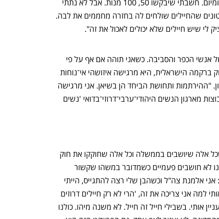
400 מנות. לא בדיוק כמות שאני מכינה ביומיום. חשבתי שיבקשו 50, 100 מנות. אבל לא נתתי 
לו להרגיש שזו בעיה". היא אומרת שהסרטונים שהחיילים שולחים לה בחזרה מחממים את לבה. 
 לי שיש חיילים שלא יכולים לאכול את זה".
להנו חשוב לספר שיש הירתמות ענקית של אנשי הכפר והסביבה. כשאני תוהה אם אף על פי 
שדרוזים הם כידוע לא ערבים ושזורים עמוק ברקמה הישראלית, היא מרגישה איזושהי אי־נוחות 
מצד יהודים, היא אומרת שההפך הוא הנכון. "ההירתמות ותחושת הביחד הן בשיאן. אני מרגישה 
את האהבה והחיבוק החם. אני מארחת קבוצות מארגון הנשים היהודי־ערבי־דרוזי־בדואי 'נשים 
נפתח בכרטיסייה חדשה
נפתח בכרטיסייה חדשה
. הגיע הזמן שכל אלה שיושבים בממשלה וכל אלה שחוקקו את חוק 
הלאום יבינו באילו אנשים מדובר. אני וכולנו לא חושבים פעמיים כשמדובר במשהו שקשור 
למדינה שלנו. אני אולי הדוגמה הכי טובה: אני אלמנת צה"ל וכשהבן שלי רצה להתגייס, הייתי 
הראשונה שדחפה אותו לזה. כששואלים אותי למה אני צריכה את זה, 'הרי לא רק חיילים דרוזים 
אוכלים את האוכל שלך' — זה בכלל לא מעניין אותי. בשבילי חייל זה חייל. לא משנה מיהו. כולנו 