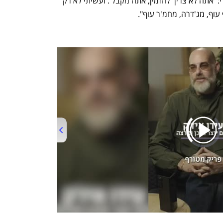
לבקש ממני עלי גפן. עניתי לחייל שכתב לי: 'אתה לא צריך להזמין, אתה מקבל'. ועשיתי לא רק 
עוף, מג'דרה, מחמ'ר עוף".
00:00
/
00:45