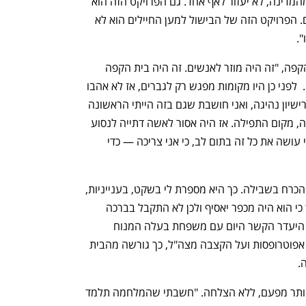
צריכים להיות ביחד. כמו עכשיו. אני חלק מהמדינה, לא יעזור לאף אחד. גם הפרויקט הזה הוא 
ענף במתח גבוה
מדברים כלכלה, עסקים ומה שב
חלק. אני שייכת. בעיניי החוק הזה לא קיים. הפרויקט הזה של הבישול למען החיילים הוא לא 
. 
כשבסמה הנו פתחה לפני עשור את בית הקפה, "זה היה מוזר לאנשים. זה היה בית הקפה 
הראשון בכפר. ועוד מודרני, ועוד של אשה.  לפני כן היו מקומות מפגש רק לגברים, אז לא אהבו 
את זה. שמרו מרחק ממני. גם כשהוצאתי רישיון נהיגה, ואני חושבת שגם בזה הייתי הראשונה 
בכפר, לא הרשו לאמא שלי להיכנס לחילווה, מקום התפילה. אז היה אסור לאשה דתייה לנסוע 
עם בחורה שיש לה רישיון נהיגה. אבל אני עושה את כל זה בתום לב, כי אני צריכה — כדי 
הצורך להתפרנס הוביל אותה תמיד, והיה הכרח בשבילה. כך היא מספרת לי בשקט, בענייניות, 
על הקשר שלה עם בעלה, שהתחיל בסוד כי הוא היה מכפר יאסיף ולכן לא התקבל בברכה 
במשפחתה בתחילה; והיא מספרת גם על היעדר הקשר היום עם משפחת בעלה המנוח 
שנידתה אותה ואת בנה על רקע ויכוח על אפוטרופסות ועל הקצבה מצה"ל, כך גורשה מהבית 
.
הנו מספרת שניסתה ליישר את ההדורים יותר מפעם, ללא הצלחה. "חשבתי שהמלחמה תלמד 