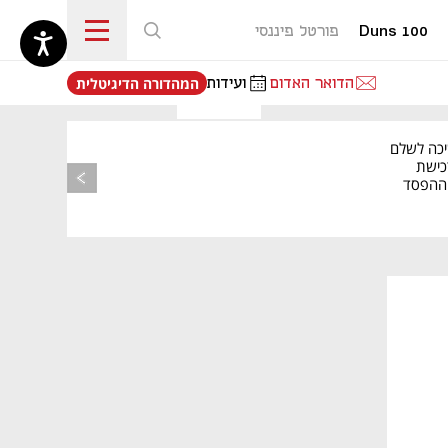
Duns 100
פורטל פיננסי
נפתח בכרטיסייה חדשה
הדואר האדום
ועידות
המהדורה הדיגיטלית
יכה לשלם
כישת
BASE: ההפסד
הרבעוני זינק ל-76