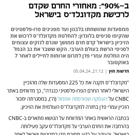
ב-90%": מאחורי החרם שקדם
לרכישת מקדונלד'ס בישראל
ממסעדות שהושחתו בלבנון ועד מפגינים פרו-פלסטינים
שהקיפו סניפים בלונדון: להחלטת מקדונלד'ס לרכוש את
הזיכיון בישראל קדם חרם ממושך שגרם לנזקים עצומים
לסניפי הרשת בעולם הערבי. הקש ששבר את גב הגמל
היה החלטת עמרי פדן לתרום ארוחות לחיילים לאחר 7
באוקטובר
חדשות חוץ
|
21:12, 05.04.24
מאמר קניות
"מקדונלד'ס תקנה את כל 225 המסעדות שלה מהזכיין 
הישראלי לאחר החרם הפרו-פלסטיני כנגדה", כך מדווחים באתר 
CNBC על 
העסקה שפורסמה אתמול
 (ה'), במסגרתה ימכור 
הזכיין עמרי פדן בחזרה למקדונלד'ס העולמית את הזיכיון.
בכתבה הראשית באתר המדווחת על הנושא מתארים ב-CNBC 
בהרחבה את החרם הערבי על מקדונלד'ס עקב פעילותה 
בישראל, ובעיקר על רקע תמיכת פדן במדיניות ישראל לאחר 