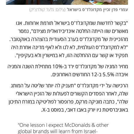
עמרי פדן זכיין מקדונלד'ס בישראל
(
צילום: גלעד קוולרצ'יק
)
"בקשר לחדשות שמקדונלד'ס בישראל תורמת ארוחות. אנו 
מאשרים שזו הייתה החלטה אינדיבידואלית מצידם", נמסר 
מהזכיינית של מקדונלד'ס בערב הסעודית בהצהרה באוקטובר. 
"לא למקדונלד'ס העולמית, לא לנו ולא לאף מדינה אחרת היה 
תפקיד או קשר עם ההחלטה הזו, לא במישרין ולא בעקיפין".
מחיר המניה של מקדונלד'ס ירד ב-10% מתחילת השנה והמניה 
איבדה 5.5% ב-12 החודשים האחרונים.
הרכישה על ידי מקדונלד'ס "תעניק לה יותר שליטה על המותג 
שלה, לאחר הפסדים הקשורים לפעולות של הזכיין הישראלי 
שלה", כתבה מוניקה מרקס, פרופסור לפוליטיקה במזרח התיכון 
באוניברסיטת ניו יורק באבו דאבי, בפוסט ב-X.
“One lesson I expect McDonalds & other 
global brands will learn from Israel-