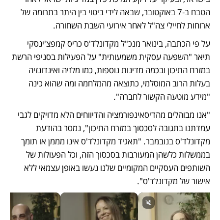
הטבח ב-7 באוקטובר, שבאה לידי ביטוי בין היתר בתרומה של 
ארוחות לחיילי צה"ל לאחר אירועי השבת השחורה.
על פי הכתבה, בינואר מנכ"ל מקדונלד'ס כריס קמפצ'ינסקי 
תיאר "השפעה עסקית משמעותית" על הפעילות בסניפי הרשת 
במזרח התיכון ובכמה מדינות נוספות, כמו מלזיה ואינדונזיה 
בעלות הרוב המוסלמי, כתוצאה מהמלחמה ומה שהוא כינה 
"מידע מוטעה הקשור לחברה".
"אנו מבוהלים מהדיסאינפורמציה והדיווחים הלא מדויקים לגבי 
עמדתנו בתגובה לסכסוך במזרח התיכון", נמסר בהודעת 
מקדונלד'ס בנובמבר. "תאגיד מקדונלד'ס אינו מממן או תומך 
בממשלות כלשהן המעורבות בסכסוך הזה, וכל הפעולות של 
השותפים העסקיים המקומיים שלנו נעשו באופן עצמאי ללא 
אישור של מקדונלד'ס".