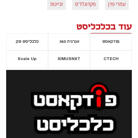
עמרי פדן
מקדונלד'ס
זכיינות
עוד בכלכליסט
פודקאסט
אנרגיה 360
כלכליסט טק
Scale Up
XIMUSNXT
CTECH
יסייה חדשה
נפתח בכרטיסייה חדשה