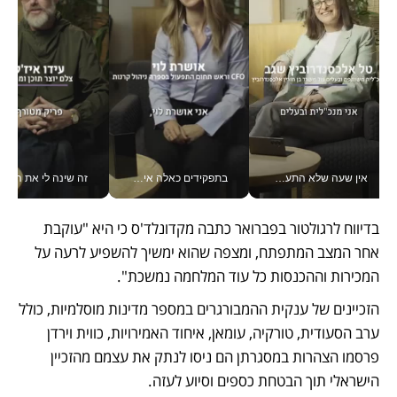
אין שעה שלא התעסקתי במשבר - טל אלכסנדרוביץ’ שגב מנהלת משברים תקשורתיים מכל מקום עם ה- Galaxy Z Fold8 Ultra שלה_v
בתפקידים כאלה אי אפשר לחכות: אושרת לוי מניעה השקעות ענק מהטלפון_v
זה שינה לי את החיים: 
בדיווח לרגולטור בפברואר כתבה מקדונלד'ס כי היא "עוקבת 
אחר המצב המתפתח, ומצפה שהוא ימשיך להשפיע לרעה על 
המכירות וההכנסות כל עוד המלחמה נמשכת".
הזכיינים של ענקית ההמבורגרים במספר מדינות מוסלמיות, כולל 
ערב הסעודית, טורקיה, עומאן, איחוד האמירויות, כווית וירדן 
פרסמו הצהרות במסגרתן הם ניסו לנתק את עצמם מהזכיין 
הישראלי תוך הבטחת כספים וסיוע לעזה.