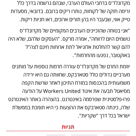
מקדונלד'ס ברחבי העולם הערבי, שבהם נרשמה בדרך כלל 
זרימה חזקה של לקוחות, נותרו ריקים ברובם. בדובאי, מסעדות 
טייק אווי, שבעבר היו בהן תורים ארוכים, ראו חניות ריקות.
"אני בטוחה שהזכיינים הערבים המקומיים של מקדונלד'ס 
נושמים היום לרווחה", אמרה מרקס. "העסקים שלהם, שלא היה 
להם קשר להחלטת אלוניאל לתת ארוחות חינם לצה"ל 
באוקטובר, נפגעו מהחרמות".
יוזמת החרם של מקדונלד'ס עוררה חרמות נוספות על מותגים 
מערביים גדולים כולל סטארבקס, שחוותה גם היא ירידה 
משמעותית בהכנסות במזרח התיכון לאחר שרשת הקפה 
מסיאטל תבעה את איגוד Workers United על הודעה 
פרו-פלסטינית שפרסמה באינטרנט. בהצהרה באתר האינטרנט 
שלה, כינתה סטארבקס את ההצעות כי היא תומכת בממשלת 
ישראל בכל דרך "שקריות".
תגיות