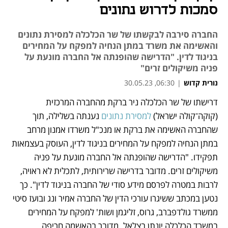
סמכות לדרוש נתונים
החברה סירבה לבקשתו של שר הכלכלה למסירת נתונים
והאשימה את משרד במתן הנחיה למפקח על המחירים
בניגוד לדין. "הדרישה שהופנתה אל החברה מונעת על
פניה משיקולים זרים"
נורית קדוש
|
06:30, 30.05.23
דרישתו של שר הכלכלה ניר ברקת מהחברה המרכזית 
נפתח בכרטיסייה חדשה
(קוקה־קולה ישראל)
 למסירת נתונים
 נענתה בשלילה, תוך 
שהחברה האשימה את ברקת או מנכ"ל משרדו אמנון מרחב 
במתן הנחיה למפקח על המחירים בניגוד לדין, העוסק בעצמאות 
תפקידו. "הדרישה שהופנתה אל החברה מונעת על פניה 
משיקולים זרים. מדובר בדרישה שרירותית, לתכלית לא ראויה, 
לרבות במטרה לפרסם מידע סודי של החברה בניגוד לדין". כך 
נטען במכתב ששיגרו עורכי הדין של החברה אמיר ונג ובועז סיטי 
ממשרד גולדפברב, גרוס, זליגמן ושות' למפקח על המחירים 
במשרד הכלכלה יונתן בצלאל. מדובר בהאשמה חריפה, 