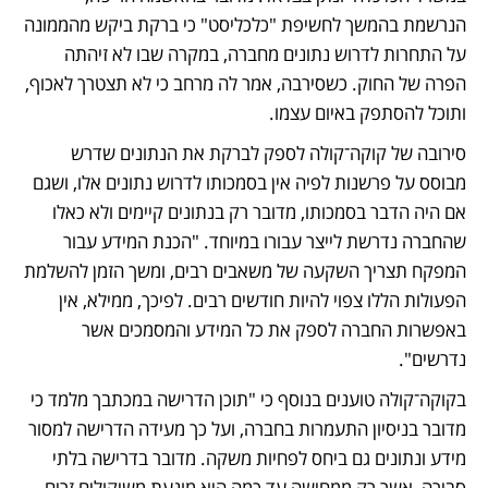
הנרשמת בהמשך לחשיפת "כלכליסט" כי ברקת ביקש מהממונה 
על התחרות לדרוש נתונים מחברה, במקרה שבו לא זיהתה 
הפרה של החוק. כשסירבה, אמר לה מרחב כי לא תצטרך לאכוף, 
ותוכל להסתפק באיום עצמו.
סירובה של קוקה־קולה לספק לברקת את הנתונים שדרש 
מבוסס על פרשנות לפיה אין בסמכותו לדרוש נתונים אלו, ושגם 
אם היה הדבר בסמכותו, מדובר רק בנתונים קיימים ולא כאלו 
שהחברה נדרשת לייצר עבורו במיוחד. "הכנת המידע עבור 
המפקח תצריך השקעה של משאבים רבים, ומשך הזמן להשלמת 
הפעולות הללו צפוי להיות חודשים רבים. לפיכך, ממילא, אין 
באפשרות החברה לספק את כל המידע והמסמכים אשר 
נדרשים".
בקוקה־קולה טוענים בנוסף כי "תוכן הדרישה במכתבך מלמד כי 
מדובר בניסיון התעמרות בחברה, ועל כך מעידה הדרישה למסור 
מידע ונתונים גם ביחס לפחיות משקה. מדובר בדרישה בלתי 
סבירה, אשר רק ממחישה עד כמה היא מונעת משיקולים זרים 