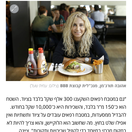
אהובה תורג'מן, מנכ"לית קבוצת BBB
(
צילום: עמית שעל
)
“גם במטבח רפאים השקענו 300 אלף שקל בלבד בציוד. השטח 
הוא כ־150 מ"ר בלבד, והשכירות היא כ־10,000 שקל בחודש. 
להבדיל ממסעדות, במטבח רפאים עובדים על ציוד ותשתיות ואין 
אפילו שלט בחוץ. מה שחשוב הוא הלוקיישן, והוא צריך להיות לא 
במקום מרכזי במיוחד כדי להוזיל שכירויות ותקורות", ציינה 