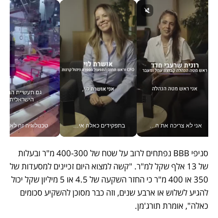
אני לא צריכה את המשרד: רונית שרעבי-חדד מנהלת ארגון של 30000 עובדים מכל מקום_v
בתפקידים כאלה אי אפשר לחכות: אושרת לוי מניעה השקעות ענק מהטלפון_v
טכנולוגיה זה לא רק בהייטק: גם תעשיי
סניפי BBB נפתחים לרוב על שטח של 400-300 מ"ר ובעלות 
של 13 אלף שקל למ"ר. "קשה למצוא היום זכיינים למסעדות של 
350 או 400 מ"ר כי החזר השקעה של 4.5 או 5 מיליון שקל יכול 
להגיע לשלוש או ארבע שנים, וזה כבר מסוכן להשקיע סכומים 
כאלה", אומרת תורג'מן. 