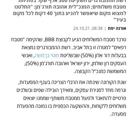
רשת ההמבורגרים השקיעה 300 אלף שקל בפתיחת
מטבח משלוחים; המנכ"לית אהובה תורג'מן: "החלטנו
למצוא מקום שיאפשר להגיע בתוך 40 דקות לכל מקום
בעיר"
אורנה יפת
|
08:38, 24.10.21
טרנד מטבח המשלוחים הגיע לקבוצת BBB, שהקימה "מטבח 
נפתח בכרטיסייה חדשה
נפתח בכרטיסייה חדשה
נפתח בכרטיסייה חדשה
נפתח בכרטיסייה חדשה
רפאים" למטרה זו בתל אביב. רשת ההמבורגרים נמצאת 
בבעלות דור אלון (50%) שבשליטת 
מוטי בן־משה
, ואנשי 
העסקים רון שולמן, ירון ישראל ואהובה תורג'מן (50%), 
המשמשת כמנכ"ל הקבוצה.
שנת הקורונה שינתה את הרגלי הצריכה בענף המסעדות, 
וגרמה מחד לסגירת עסקים, ומאידך הובילה שפים ובשלנים 
פרטיים להתאגד ולפעול ממטבח משותף שממנו יוצאים 
משלוחים ללקוחות, וההשקעה הכספית בו נמוכה מהפעלת 
מסעדה.