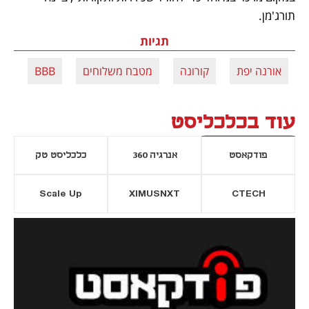
תורג'מן.  
תגיות
אורנה יפת
קורונה
מטבח משלוחים
BBB
עוד בכלכליסט
פודקאסט
אנרגיה 360
כלכליסט טק
Scale Up
XIMUSNXT
CTECH
יסייה חדשה
נפתח בכרטיסייה חדשה