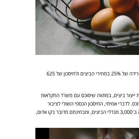
באוצר מעריכים כי הפחתת המכס תביא לירידה של 25% במחירי הביצים ולחיסכון של 625 
במקביל יעניק האוצר תמיכה לבעלי מכסות ייצור ביצים, במתווה שיסוכם עם משרד החקלאות 
ופיתוח הכפר, שייכנס לתוקף עם ביטול המכס. לדברי אמיתי, החיסכון הכספי השולי לציבור 
הצרכנים בישראל אינו מצדיק את הפגיעה ב־3,000 מגדלי הביצים, ומבחינתם מדובר בקו אדום, 