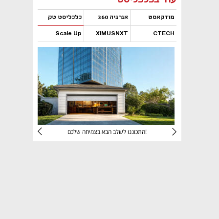
פודקאסט
אנרגיה 360
כלכליסט טק
Scale Up
XIMUSNXT
CTECH
נפתח בכרטיסייה חדשה
נפתח בכרטיסייה חדשה
נפתח בכרטיסייה חדשה
נפתח בכרטיסייה חדשה
יניהם
התכוננו לשלב הבא בצמיחה שלכם!