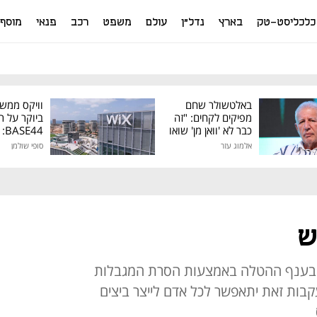
כלכליסט-טק
בארץ
נדל"ן
עולם
משפט
רכב
פנאי
מוסף
באלטשולר שחם
וויקס ממש
מפיקים לקחים: "זה
ביוקר על ר
כבר לא 'וואן מן' שואו
44
של גילעד"
אלמוג עזר
סופי שולמן
מיליון דולר
ש
 בענף ההטלה באמצעות הסרת המגבלות
עקבות זאת יתאפשר לכל אדם לייצר ביצים