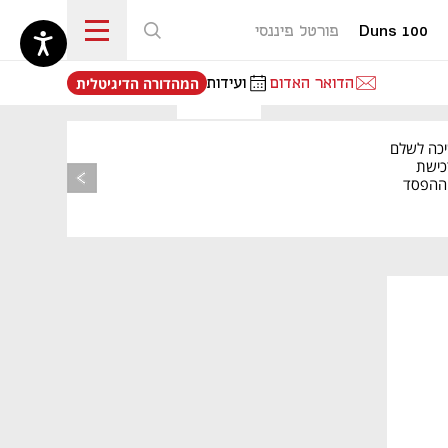
Duns 100
פורטל פיננסי
נפתח בכרטיסייה חדשה
הדואר האדום
ועידות
המהדורה הדיגיטלית
יכה לשלם
כישת
BASE: ההפסד
הרבעוני זינק ל-76