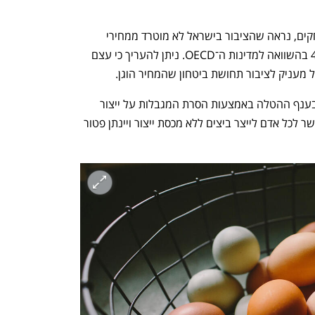
בעוד מחירי הפירות והירקות מרקיעים שחקים, נראה שהציבור בישראל לא מוטרד ממחירי 
הביצים, אף שמחירן בישראל גבוה ב־40% בהשוואה למדינות ה־OECD. ניתן להעריך כי עצם 
 מעניק לציבור תחושת ביטחון שהמחיר הוגן. 
אלא שבאוצר מבקשים לבטל את התכנון בענף ההטלה באמצעות הסרת המגבלות על ייצור 
ביצים הקבועות בחוק. בעקבות זאת יתאפשר לכל אדם לייצר ביצים ללא מכסת ייצור ויינתן פטור 