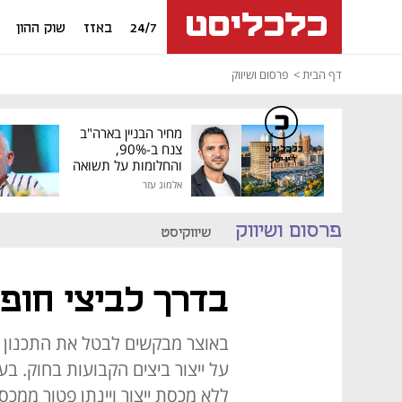
24/7
באזז
שוק ההון
דף הבית
פרסום ושיווק
מחיר הבניין בארה"ב
צנח ב-90%,
כלכליסט
דיגיטל
והחלומות על תשואה
גבוהה התנפצו
אלמוג עזר
פרסום ושיווק
שיווקיסט
בדרך לביצי חופ
באוצר מבקשים לבטל את התכנון
על ייצור ביצים הקבועות בחוק. ב
ללא מכסת ייצור ויינתן פטור ממכס