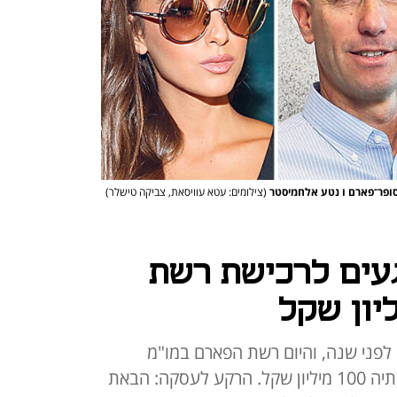
ל סופר־פארם ו נטע אלחמיסטר
(צילומים: עטא עוויסאת, צביקה טישלר)
עים לרכישת רשת
לפני שנה, והיום רשת הפארם במו"מ
מתקדם עם אירוקה, שמחזור מכירותיה 100 מיליון שקל. הרקע לעסקה: הבאת