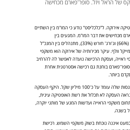
על ידי פוקס של הראל ויזל. סופר־פארם מכחישה
סופר־פארם מתקדמת לרכישת רשת האופטיקה אירוקה. ל"כלכליסט" נודע כי המו"מ בין השתיים 
נמצא בשלבים מתקדמים, אף שבסופר־פארם מכחישים את דבר המו"מ. המגעים בין 
סופר־פארם, המצויה בבעלות ליאון קופלר (66%) וג'ורג' חורש (33%), מתנהלים בין המנכ"ל 
ניצן לביא ובין הבעלים של אירוקה יעקב ומייקל וולף. עיקר מכירותיה של אירוקה הוא משקפי 
שמש, בעוד סופר־פארם מתמקדת במשקפי ראייה, ועסקת הרכישה נועדה לאפשר לה להרחיב 
את פעילות מגזר המשקפיים.  ככל הידוע, סופר־פארם בוחנת גם רכישה אסטרטגית אחרת 
קדם ביותר.
אירוקה מפעילה כ־60 סניפים ומחזור ההכנסות שלה עומד על כ־100 מיליון שקל. היקף העסקה 
צפוי לעמוד על 80-70 מיליון שקל. ככל הנראה העסקה לא תכלול את רשת האופטיקה עינית, 
שנמצאת אף היא בבעלות וולף, פועלת בתחום משקפי הראייה ועדשות המגע של מותגי יוקרה, 
סופר־פארם מוכרת בעיקר משקפי ראייה וכמעט איננה נוכחת בשוק משקפי השמש. רכישת 