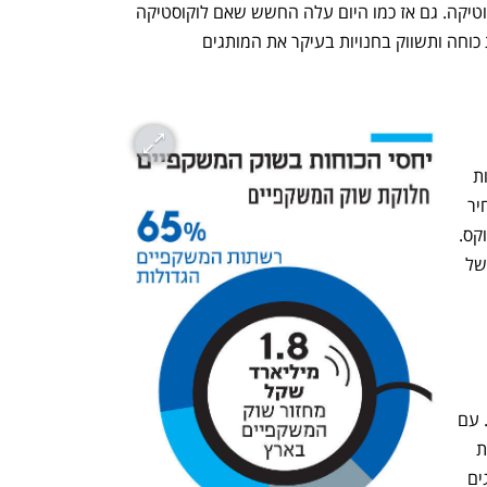
משום שחששו מהתחזקות כוחה של לוקסוטיקה. גם אז כמו היום עלה החשש שאם לוקוסטיקה 
תחזיק גם ברשת קמעונאית היא תנצל את כוחה ותשווק בחנויות בעיקר את המותגים 
לוקסוטיקה ישראל. הפעלה של רשת חנויות 
עם ויזל תאפשר לה לקבל שליטה על המחיר 
לצרכן, ולתעדף את החנויות שתקים עם פוקס. 
פוקס התחייבה לפתוח לפחות 49 סניפים של 
תות אחרות, שכן 60 
סניפי הרשת מוכרים בעיקר משקפי שמש. עם 
זאת אירוקה הקטינה מאז פסילת המיזוג את 
התלות בלוקסוטיקה כשהחלה למכור מותגים 