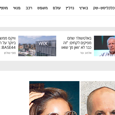
כלכליסט-טק
בארץ
נדל"ן
עולם
משפט
רכב
פנאי
מוסף
באלטשולר שחם
וויקס ממש
מפיקים לקחים: "זה
ביוקר על ר
כבר לא 'וואן מן' שואו
44
של גילעד"
אלמוג עזר
סופי שולמן
מיליון דולר