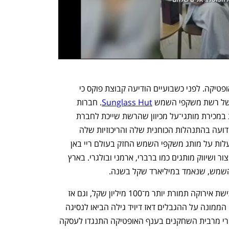
המו"מ מתקדם על רקע התכונה בשוק האופטיקה. לפני כשבועיים הודיעה קבוצת פוקס כי 
ת של רשת משקפי השמש 
Sunglass Hut
. חברות 
האופטיקה חוששות שפוקס תקבל עדיפות במכירת מותגי־על מכיוון שהרשת שייכת לחברת 
האופטיקה הגדולה בעולם לוקסוטיקה, שידועה בהתנהלות הכוחנית שלה והריכוזיות שלה 
בתחום המותגים. לוקסוטיקה מחזיקה בבעלות על מותג משקפי השמש החזק בעולם ריי באן 
ובמותגים ווג, אוקלי ואחרים וכן ברישיון לייצור ושיווק מותגים כמו ברברי, ארמני ובולגרי. בארץ 
לוקסוטיקה חתמה ב־2012 על עסקה לרכישת אירוקה תמורת יותר מ־100 מיליון שקל, וגם אז 
לא נכללה עינית בעסקה. קשיים שהערים הממונה על ההגבלים דאז דיויד גילה הביאו לנסיגה 
של החברה האיטלקית מהעסקה. זאת אחרי מרבית השחקנים בענף האופטיקה התנגדו לעסקה 