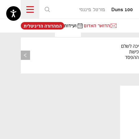
Duns 100
פורטל פיננסי
נפתח בכרטיסייה חדשה
הדואר האדום
ועידות
המהדורה הדיגיטלית
יכה לשלם
כישת
BASE: ההפסד
הרבעוני זינק ל-76