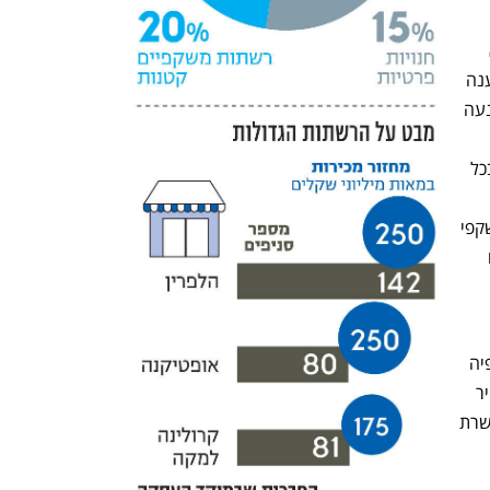
סופר־פארם, שרוכשת מוצרי ריי באן ביבוא 
מקביל, יצאה בעבר נגד לוקסוטיקה כשטענה 
יחד עם אופטיקה הלפרין כי לוקסוטיקה מנעה 
ולערוך מבצעים, ושהרשת מנסה לעצור בכל 
התלונה והעובדה שסופר־פארם מכרה משקפי 
ריי באן במחיר נמוך יותר כדי למשוך קונים 
ב־2018 רשות התחרות בדקה תלונה שלפיה 
ללוקסוטיקה כוח בלתי מוגבל לשלוט במחיר 
הסופי לצרכן בשל השליטה שלה בכל שרשרת 