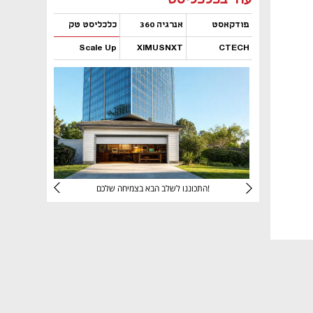
פודקאסט
אנרגיה 360
כלכליסט טק
Scale Up
XIMUSNXT
CTECH
נפתח בכרטיסייה חדשה
נפתח בכרטיסייה חדשה
נפתח בכרטיסייה חדשה
נפתח בכרטיסייה חדשה
יניהם
התכוננו לשלב הבא בצמיחה שלכם!