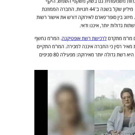
אירוקה תייצר לה סינרגיה ותאפשר לה נוכחות משמעותית גם בשוק משקפי השמש. היקף 
המכירות שלה דומה לזה של אירוקה, 100 מיליון שקל בשנה ב־44 חנויות. החברה הממוזגת 
תיצור הכנסות של 200 מיליון שקל בשנה. מיזוג בין סופר־פארם לאירוקה דורש את אישור רשות 
ות גדולות יותר, איננו ודאי.
לרכישת רשת אופטיקנה
. המו"מ נחשף 
ב"כלכליסט", ובעקבותיו הודיע בעל הרשת מאיר רסין כי החברה איננה למכירה. המו"מ התקיים 
סביב שווי של 200 מיליון שקל. אופטיקנה היא רשת גדולה יותר מאירוקה: מפעילה 80 סניפים 