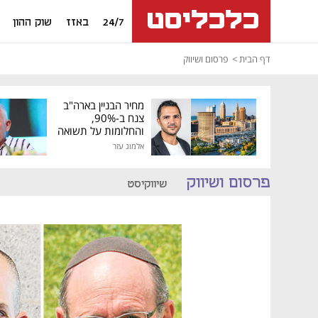
24/7
באזז
שוק ההון
דף הבית
פרסום ושיווק
מחיר הבניין בארה"ב
צנח ב-90%,
והחלומות על תשואה
גבוהה התנפצו
אלמוג עזר
פרסום ושיווק
שיווקיסט