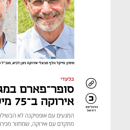
מימין: מייקל וולף מבעלי אירוקה ניצן לביא, מנכ"
בלעדי
סופר־פארם במג
אירוקה ב־75 מיליון שקל
כלכליסט
דיגיטל
המגעים עם אופטיקנה לא הבשילו 