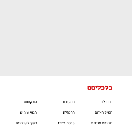
CTech – the
הבית של ההייטק הישראלי
כתבו לנו
המערכת
פודקאסט
המייל האדום
ההנהלה
תנאי שימוש
מדיניות פרטיות
פרסמו אצלנו
הפוך לדף הבית