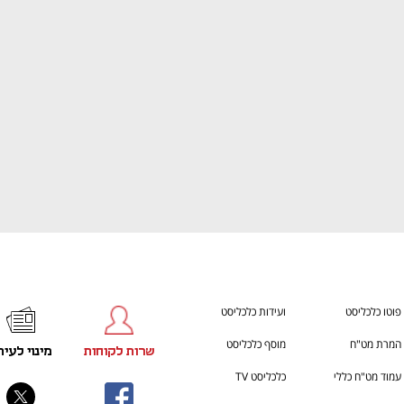
ענף במתח גבוה
מדברים כלכלה, עסקים ומה שב
פוטו כלכליסט
ועידות כלכליסט
המרת מט"ח
מוסף כלכליסט
שרות לקוחות
מינוי לעית
עמוד מט"ח כללי
כלכליסט TV