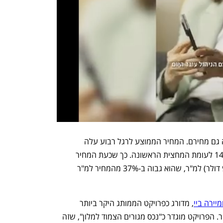
במקביל לעלייה במספר הפרויקטים, עולה גם מחירם. המחיר הממוצע לרגל רבוע עלה 
במחצית השנייה של השנה שעברה ב-14% לעומת המחצית הראשונה. כך שכעת המחיר 
הממוצע עומד על 33,630 דירהם (9,159 דולר) למ"ר, שהוא גבוה ב-37% מהמחיר למ"ר 
מיירה ביי
, מדורג כפרויקט הממותג היקר ביותר 
בדובאי, עם מחיר של 97,883 דירהם למ"ר. הפרויקט מוגדר כ"נכס מגורים הצמוד למלון", שזה 