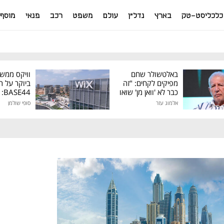
כלכליסט-טק
בארץ
נדל"ן
עולם
משפט
רכב
פנאי
מוסף
באלטשולר שחם
וויקס ממש
מפיקים לקחים: "זה
ביוקר על ר
כבר לא 'וואן מן' שואו
44
של גילעד"
אלמוג עזר
סופי שולמן
מיליון דולר