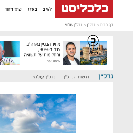
24/7
באזז
שוק ההון
דף הבית
נדל''ן
נדל"ן עולמי
מחיר הבניין בארה"ב
צנח ב-90%,
כלכליסט
דיגיטל
והחלומות על תשואה
גבוהה התנפצו
אלמוג עזר
נדל"ן
חדשות הנדל"ן
נדל"ן עולמי