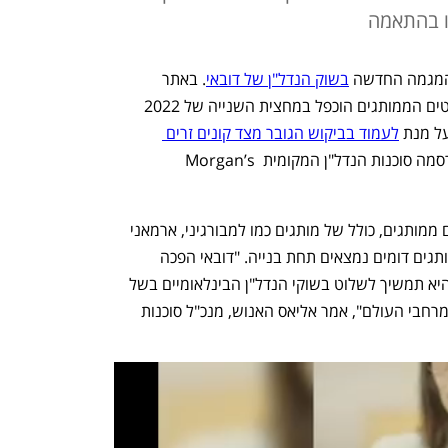
רו בהתאמה
 המגמה החדשה 
בשוק הנדל"ן של דובאי
. באתר 
mansionglobal דיווחו כי מספר הפרויקטים הממותגים הוכפל במחצית השנייה של 2022 
ל מנת 
לעמוד בביקוש הגובר מצד קונים זרים 
. הנתונים מבוססים על דו"ח שפרסמה סוכנות הנדל"ן המקומית Morgan’s 
בסוף 2022 היו בדובאי 71 פרויקטי מגורים ממותגים, כולל של מותגים כמו למבורגיני, ארמאני 
ובולגרי. לפי הדיווח, עוד 42 פרויקטים ממותגים דומים נמצאים תחת בנייה. "דובאי הפכה 
בעשור האחרון למרכז מגורים ממותגים, והיא תמשיך לשלוט בשוקי הנדל"ן הבינלאומיים בשל 
העלייה המשמעותית בביקוש מצד קונים מרחבי העולם", אמר אליאס האנוש, מנכ"ל סוכנות 