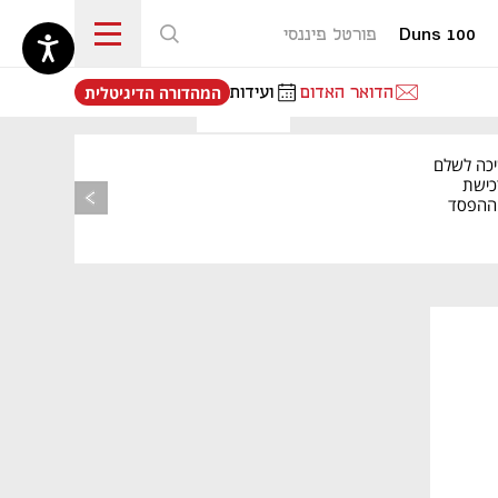
Duns 100
פורטל פיננסי
נפתח בכרטיסייה חדשה
הדואר האדום
ועידות
המהדורה הדיגיטלית
יכה לשלם
כישת
BASE: ההפסד
הרבעוני זינק ל-76