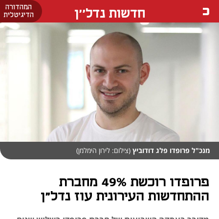
המהדורה
חדשות נדל''ן
הדיגיטלית
מנכ"ל פרופדו פלג דודוביץ
(צילום: לירון הימלמן)
פרופדו רוכשת 49% מחברת
ההתחדשות העירונית עוז נדל"ן