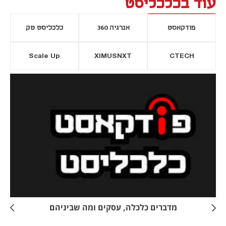
עוד בכלכליסט
פודקאסט
אנרגיה 360
כלכליסט טק
Scale Up
XIMUSNXT
CTECH
יסייה חדשה
נפתח בכרטיסייה חדשה
מדברים כלכלה, עסקים ומה שביניהם