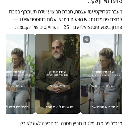
כ-194 מיליון שקל.
מעבר לפרויקטי עוז עצמה, חברת הביצוע שלה תשתתף במכרזי 
קבוצת פרופדו ותגיש הצעות בתנאי עלות בתוספת 10% — 
פתרון ביצוע פוטנציאלי עבור 125 הפרויקטים של הקבוצה.
חינוך הוא המשישמה של החיים שלי - V
זה שינה לי את החיים: איך עידו איז'ק הופך את הסמארטפון לכלי צילום מקצועי_v
כלכליסט דיגיטל
מנכ"ל פרופדו, פלג דודוביץ מסרה: "החבירה לעוז לא רק 