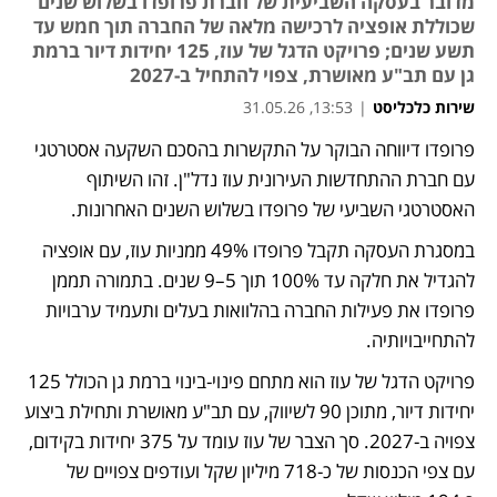
מדובר בעסקה השביעית של חברת פרופדו בשלוש שנים
שכוללת אופציה לרכישה מלאה של החברה תוך חמש עד
תשע שנים; פרויקט הדגל של עוז, 125 יחידות דיור ברמת
גן עם תב"ע מאושרת, צפוי להתחיל ב-2027
שירות כלכליסט
|
13:53, 31.05.26
פרופדו דיווחה הבוקר על התקשרות בהסכם השקעה אסטרטגי 
עם חברת ההתחדשות העירונית עוז נדל"ן. זהו השיתוף 
האסטרטגי השביעי של פרופדו בשלוש השנים האחרונות.
במסגרת העסקה תקבל פרופדו 49% ממניות עוז, עם אופציה 
להגדיל את חלקה עד 100% תוך 5–9 שנים. בתמורה תממן 
פרופדו את פעילות החברה בהלוואות בעלים ותעמיד ערבויות 
להתחייבויותיה.
פרויקט הדגל של עוז הוא מתחם פינוי-בינוי ברמת גן הכולל 125 
יחידות דיור, מתוכן 90 לשיווק, עם תב"ע מאושרת ותחילת ביצוע 
צפויה ב-2027. סך הצבר של עוז עומד על 375 יחידות בקידום, 
עם צפי הכנסות של כ-718 מיליון שקל ועודפים צפויים של 