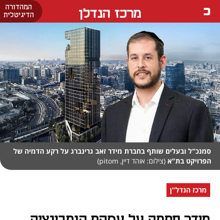
המהדורה
מרכז הנדלן
הדיגיטלית
סמנכ"ל ובעלים שותף בחברת מידר זאב גרינברג על רקע הדמיה של
הפרויקט בת"א
(צילום: אוהד דיין, pitom)
מרכז הנדל"ן
מידר חתמה על עסקת קומבינציה