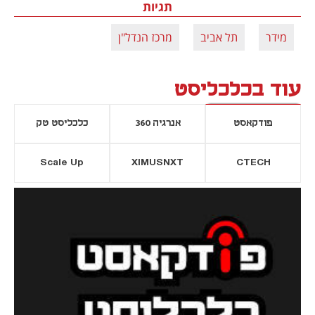
תגיות
מידר
תל אביב
מרכז הנדל"ן
עוד בכלכליסט
פודקאסט
אנרגיה 360
כלכליסט טק
Scale Up
XIMUSNXT
CTECH
יסייה חדשה
נפתח בכרטיסייה חדשה