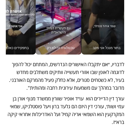
בתור מנכל אני מקבל מאות החלטות ביום, וה- Galaxy Z Fold8 Ultra עוזר לי לחתוך אותן מהר יותר_v
טכנולוגיה זה לא רק בהייטק: גם תעשיית המזון הישראלית מאמצת כלי AI, אוטומציה וניתוח דאטה בזמן אמת
בתפקידים כאלה אי אפשר לח
לדבריו, ״אם יתקבלו האישורים הנדרשים, המתחם יכול להפוך 
לדוגמה לאופן שבו אזורי תעשייה וותיקים משתלבים מחדש 
בעיר, לא כשטחים סגורים, אלא כחלק פעיל מהמרקם האורבני. 
מדובר במהלך עם משמעות עירונית רחבה ומהותית".
עורך דין הדיירים הוא  עו״ד אופיר שוורץ ממשרד מנוף אורן בן 
עמי ושות׳, עורכי דין היזם הם גלעד ברון ויעל פוסטלניקו, שמאי 
המקרקעין הוא השמאי אריה קמיל ועל האדריכלות אחראי קיקה 
ברא״ז.