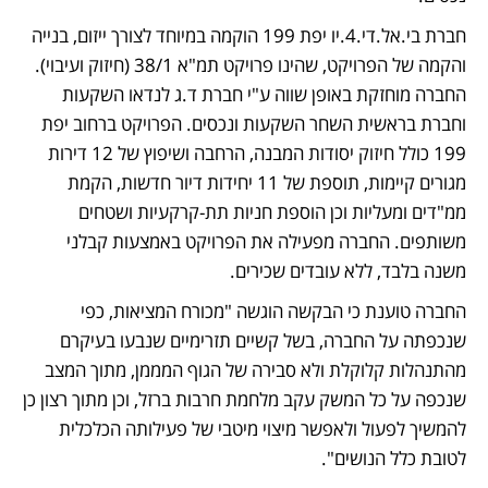
חברת בי.אל.די.4.יו יפת 199 הוקמה במיוחד לצורך ייזום, בנייה 
והקמה של הפרויקט, שהינו פרויקט תמ"א 38/1 (חיזוק ועיבוי). 
החברה מוחזקת באופן שווה ע"י חברת ד.ג לנדאו השקעות 
וחברת בראשית השחר השקעות ונכסים. הפרויקט ברחוב יפת 
199 כולל חיזוק יסודות המבנה, הרחבה ושיפוץ של 12 דירות 
מגורים קיימות, תוספת של 11 יחידות דיור חדשות, הקמת 
ממ"דים ומעליות וכן הוספת חניות תת-קרקעיות ושטחים 
משותפים. החברה מפעילה את הפרויקט באמצעות קבלני 
משנה בלבד, ללא עובדים שכירים.
החברה טוענת כי הבקשה הוגשה "מכורח המציאות, כפי 
שנכפתה על החברה, בשל קשיים תזרימיים שנבעו בעיקרם 
מהתנהלות קלוקלת ולא סבירה של הגוף המממן, מתוך המצב 
שנכפה על כל המשק עקב מלחמת חרבות ברזל, וכן מתוך רצון כן 
להמשיך לפעול ולאפשר מיצוי מיטבי של פעילותה הכלכלית 
לטובת כלל הנושים".  