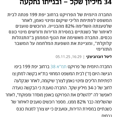
34 מיליון שקל - ובנייתו נתקעה
החברה היזמית של הפרויקט ברחוב יפת 199 פנתה לבית
המשפט לפתיחת הליכי שיקום ומינוי נאמן, לאחר
שלטענתה השלימה 82% מהבנייה. הרוכשים טוענים
לאיחור של כשנתיים במסירת הדירות ודורשים מינוי כונס
נכסים. החברה מאשימה את הגוף המממן ב"התנהלות
קלוקלת", ומציינת את השפעת המלחמה על המשבר
התזרימי
ליטל דוברוביצקי
|
16:29, 05.11.25
החברה היזמית של פרויקט 
תמ"א 38
 ברחוב יפת 199 ביפו 
נפתח בכרטיסייה חדשה
הגישה היום (ד') לבית המשפט המחוזי בת"א בקשה למתן צו 
לפתיחת הליכים ומינוי נאמן לצורך שיקומה, לאחר שנקלעה 
לחוב של כ-34 מיליון שקל. החברה טוענת כי הבקשה נועדה 
לאפשר לה "להשלים את הפרויקט באופן מוסדר ומפוקח", לאחר 
שהשלימה כבר 82% ממנו. מספר רוכשים טוענים לאיחור של 
כשנתיים במסירת הדירות, וטוענים כי יש צורך למנות כונס 
נכסים.  