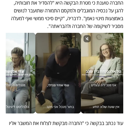
החברה טוענת כי מטרת הבקשה היא "להסדיר את חובותיה, 
להגן על נכסיה המוגבלים ולמקסם התמורה שתועבר לנושים 
באמצעות מינוי נאמן". לדבריה, "קיים סיכוי ממשי ואף למעלה 
מסביר לשיקומה של החברה ולהבראתה".
אין שעה שלא התעסקתי במשבר - טל אלכסנדרוביץ’ שגב מנהלת משברים תקשורתיים מכל מקום עם ה- Galaxy Z Fold8 Ultra שלה_v
בתור מנכל אני מקבל מאות החלטות ביום, וה- Galaxy Z Fold8 Ultra עוזר לי לחתוך אותן מהר יותר_v
כלכליסט דיגיטל
עוד נכתב בבקשה כי "החברה מבקשת לצלוח את המשבר אליו 