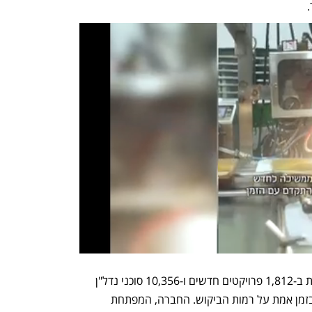
נתוני חברת BMBY, המבוססים על פעילות ב-1,812 פרויקטים חדשים ו-10,356 סוכני נדל"ן 
בשוק היד השנייה, מספקים תמונת מצב בזמן אמת על רמות הביקוש. החברה, המפתחת 