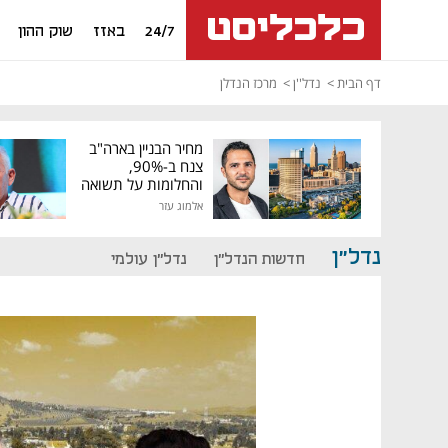
24/7
באזז
שוק ההון
דף הבית
נדל''ן
מרכז הנדלן
מחיר הבניין בארה"ב
צנח ב-90%,
והחלומות על תשואה
גבוהה התנפצו
אלמוג עזר
נדל"ן
חדשות הנדל"ן
נדל"ן עולמי