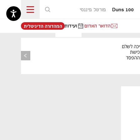
Duns 100
פורטל פיננסי
נפתח בכרטיסייה חדשה
הדואר האדום
ועידות
המהדורה הדיגיטלית
יכה לשלם
כישת
BASE: ההפסד
הרבעוני זינק ל-76