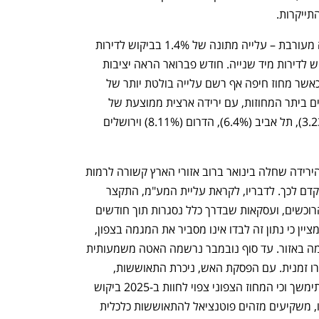
תייקרות.
בקרב הדירות במחוז הצפון נרשמה מגמה מעורבת – עלייה מתונה של 1.4% בביקוש לדירות 
חדשות לצד עלייה בולטת של 10% בביקוש לדירות מיד שנייה. חודש פברואר הראה יציבות 
באזור זה, עם עלייה מזערית של 0.11%, כאשר מחוז חיפה אף רשם עלייה בולטת יותר של 
4.83%. במקביל, נמשכה הירידה בביקושים ביתר המחוזות, עם ירידה ארצית ממוצעת של 
4.5%. ירידות נרשמו במחוזות המרכז (3.23%), תל אביב (6.4%), הדרום (8.11%) וירושלים 
מארק זאבי, יו"ר חברת BMBY, מסביר כי הירידה שחלה בינואר ברוב אזורי הארץ קשורה לרמות 
ביקוש גבוהות במיוחד שנרשמו בחודש שקדם לכך. לדבריו, לקראת עליית המע"מ, התקצר 
משמעותית תהליך קבלת ההחלטות של הרוכשים, ועסקאות שבדרך כלל נסגרות תוך חודשים 
ספורים הושלמו בתוך ימים. עם זאת, הוא מציין כי נתון זה לבדו אינו מסביר את המגמה בצפון, 
שלדבריו נובעת בעיקר מסיומה של הלחימה באזור. עד סוף נובמבר נרשמה האטה משמעותית 
בפעילות, וחלק ממשרדי המכירות אף נסגרו זמנית. עם הפסקת האש, ניכרת התאוששות, 
והביקוש מתחזק. זאבי מעריך כי מגמה זו תימשך וכי המחוז הצפוני צפוי לחוות ב-2025 ביקוש 
דומה לזה שנרשם בדרום ב-2024. לדבריו, משקיעים מזהים פוטנציאל להתאוששות כלכלית 