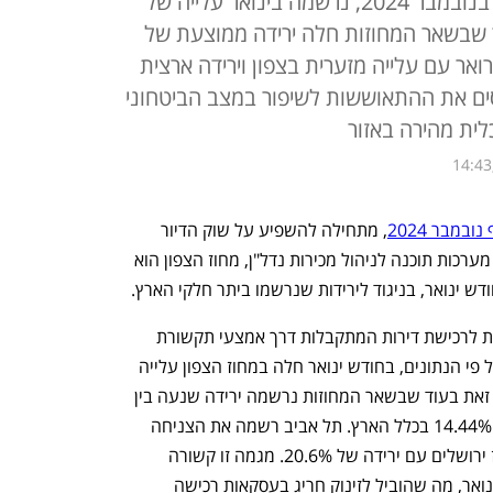
מרכז הנדל"ן: לאחר הפסקת האש בנובמבר 2024, נרשמה בינואר עלייה של
בעוד שבשאר המחוזות חלה ירידה ממוצעת של
ברואר עם עלייה מזערית בצפון וירידה ארצית
ומחים מייחסים את ההתאוששות לשיפור במצב הביטחוני
לית מהירה באזור
14:43
במבר 2024
, מתחילה להשפיע על שוק הדיור 
באזור. לפי נתוני חברת BMBY, המספקת מערכות תוכנה לניהול מכירות נדל"ן, מחוז הצפון הוא 
דש ינואר, בניגוד לירידות שנרשמו ביתר חלקי הארץ.
המדידה מבוססת על מספר הלידים – פניות לרכישת דירות המתקבלות דרך אמצעי תקשורת 
שונים או באופן ישיר במשרדי המכירות. על פי הנתונים, בחודש ינואר חלה במחוז הצפון עלייה 
של 6.3% במספר הלידים לעומת דצמבר. זאת בעוד שבשאר המחוזות נרשמה ירידה שנעה בין 
12.9% ל-24.4%, עם ירידה ממוצעת של 14.44% בכלל הארץ. תל אביב רשמה את הצניחה 
המשמעותית ביותר, 24.4%, ואחריה מחוז ירושלים עם ירידה של 20.6%. מגמה זו קשורה 
בעיקר לעליית המע"מ שנכנסה לתוקף בינואר, מה שהוביל לזינוק חריג בעסקאות רכישה 