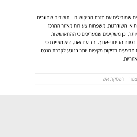
לדבריה, ניתן לזהות שלושה קהלים עיקריים שמובילים את חזרת הביקושים – תושבים שחוזרים 
ליישובים מהם פונו ומחפשים דירות חדשות או משודרגות, משפחות צעירות מאזור המרכז 
שמחפשות אלטרנטיבה במחירים נמוכים יותר, וכן משקיעים שמעריכים כי ההתאוששות 
הכלכלית של הצפון תוביל לעליות מחירים בטווח הבינוני-ארוך. יחד עם זאת, היא מציינת כי 
תהליך החזרה עדיין זהיר, וכי רוכשים רבים מבצעים בדיקות מקיפות יותר בנוגע לקרבת הנכס 
זוריות.
פון
הפסקת אש
נפתח בכרטיסייה חדשה
נפתח בכרטיסייה חדשה