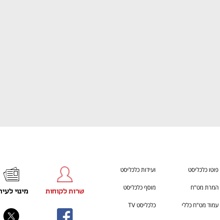
ענף במתח גבוה
מדברים כלכלה, עסקים ומה שב
פוטו כלכליסט
ועידות כלכליסט
המרת מט"ח
מוסף כלכליסט
שרות לקוחות
מינוי לעית
עמוד מט"ח כללי
כלכליסט TV