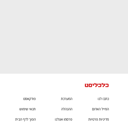
CTech – the
הבית של ההייטק הישראלי
כתבו לנו
המערכת
פודקאסט
המייל האדום
ההנהלה
תנאי שימוש
מדיניות פרטיות
פרסמו אצלנו
הפוך לדף הבית