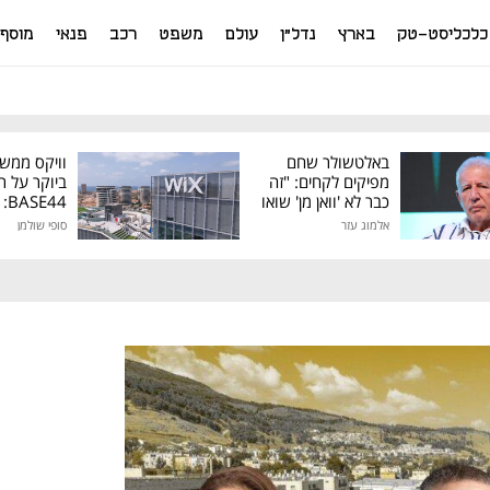
כלכליסט-טק
בארץ
נדל"ן
עולם
משפט
רכב
פנאי
מוסף
באלטשולר שחם
וויקס ממש
מפיקים לקחים: "זה
ביוקר על ר
כבר לא 'וואן מן' שואו
44
של גילעד"
אלמוג עזר
סופי שולמן
מיליון דולר