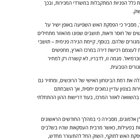
מערכות CRM ליזמים וקבלנים, מנתחת את כלל הפניות המתקבלות במשרדי המכירות, ובכך 
וק.
תום שקד, מבעלי חברת השיווק סלע שקד, מסביר כי הפסקת האש השפיעה באופן ישיר על 
חזרת הביקושים בצפון. לדבריו, אחרי חודשים של חוסר ודאות, תושבים שפונו מהאזור מתחילים 
לשוב, כשהם מחפשים לשדרג את תנאי המגורים שלהם. בנוסף, קיימת הגירה פנימית – תושבי 
קריית שמונה ומטולה שלא יכולים להרשות לעצמם רכישת דירה במרכז הארץ, מחפשים 
פתרונות בערי הצפון כמו עכו, קריית אתא וכרמיאל. מגמה זו, לדבריו, לא קשורה רק למחיר 
גורים הטבעית.
שקד מציין כי השיפור במצב הביטחוני מעלה את רמת הביטחון האישי של הרוכשים, ומחזיר גם 
את המשקיעים לזירה. לטענתו, מחירי הדירות בצפון עדיין נמוכים יחסית, אך השבחתם 
העתידית צפויה להיות גבוהה משמעותית בהשוואה לאזור המרכז, בעוד דרישות ההון ההתחלתי 
ליאת דנינו, משנה למנכ"לית חברת הנדל"ן אלמוגים, מסבירה כי במהלך החודשים הראשונים 
של הלחימה נרשמה עצירה כמעט מוחלטת בפעילות, כאשר מרבית העסקאות שהיו בשלבים 
מתקדמים הוקפאו. לדבריה, עם כניסת הפסקת האש לתוקף, השוק החל להתעורר מחדש, 