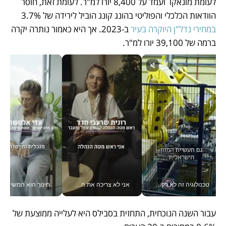
לעומת מונאקו  ועמד על 8,400 יורו למ"ר. לעומת זאת, חוסר 
הוודאות הכלכלי והפוליטי בהונג קונג הוביל לירידה של 3.7% 
במחירי נדל"ן היוקרה בעיר
 ב-2023. אך היא כאמור נותרה יקרה 
ברמה של 39,100 יורו למ"ר. 
טכנולוגיה זה לא רק בהייטק: גם תעשיית המזון הישראלית מאמצת כלי AI, אוטומציה וניתוח דאטה בזמן אמת
אני לא צריכה את המשרד: רונית שרעבי-חדד מנהלת ארגון של 30000 עובדים מכל מקום_v
חינוך הוא המש
עבור השנה הנוכחית, התחזית בסבילס היא לעלייה ממוצעת של 