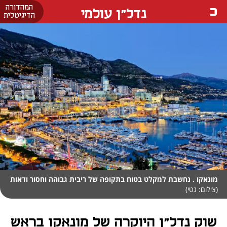
המהדורה
נדל"ן עולמי
הדיגיטלית
מונאקו . נחשבת למקלט בטוח בתקופה של ריבית גבוהה וחסור ודאות
(צילום: גטי)
שוק נדל"ן היוקרה של מונאקו בראש