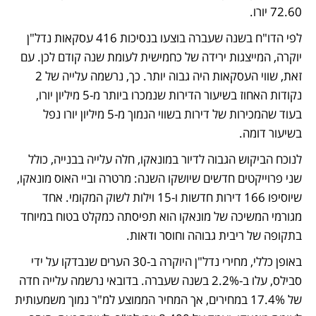
72.60 יורו.
לפי הדו"ח בשנה שעברה בוצעו בנסיכות 416 עסקאות נדל"ן 
יוקרה, המייצגות ירידה של כחמישית לעומת שנה קודם לכן. עם 
זאת, שווי העסקאות היה גבוה יותר. כך, נרשמה עלייה של 2 
נקודות האחוז בשיעור הדירות שנמכרו ביותר מ-5 מיליון יורו, 
בעוד שהמכירות של דירות בשווי הנמוך מ-5 מיליון יורו נפל 
בשיעור דומה. 
לנוכח הביקוש הגבוה לדיור במונאקו, חלה עלייה בבנייה, כולל 
שני פרוייקטים חדשים שיושקו השנה: מרטרה וביי האוס מונאקו, 
שיוסיפו 166 דירות חדשות ו-15 וילות לשוק המקומי. אחד 
מגורמי המשיכה של מונאקו הוא תפיסתה כמקלט בטוח במיוחד 
בתקופה של ריבית גבוהה וחוסר ודאות. 
באופן כללי, מחירי נדל"ן היוקרה ב-30 הערים שנבדקו על ידי 
סבילס, עלו ב-2.2% בשנה שעברה. בדובאי נרשמה עלייה חדה 
של 17.4% במחירים, אך המחיר הממוצע למ"ר נמוך משמעותית 