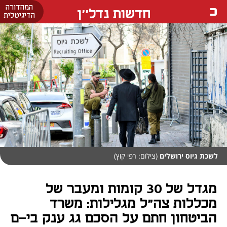
המהדורה
חדשות נדל''ן
הדיגיטלית
לשכת גיוס ירושלים
(צילום: רפי קוץ)
מגדל של 30 קומות ומעבר של
מכללות צה"ל מגלילות: משרד
הביטחון חתם על הסכם גג ענק בי-ם