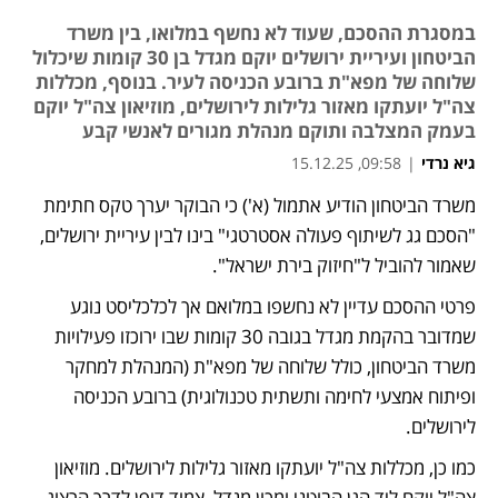
במסגרת ההסכם, שעוד לא נחשף במלואו, בין משרד
הביטחון ועיריית ירושלים יוקם מגדל בן 30 קומות שיכלול
שלוחה של מפא"ת ברובע הכניסה לעיר. בנוסף, מכללות
צה"ל יועתקו מאזור גלילות לירושלים, מוזיאון צה"ל יוקם
בעמק המצלבה ותוקם מנהלת מגורים לאנשי קבע
גיא נרדי
|
09:58, 15.12.25
משרד הביטחון הודיע אתמול (א') כי הבוקר יערך טקס חתימת 
"הסכם גג לשיתוף פעולה אסטרטגי" בינו לבין עיריית ירושלים, 
שאמור להוביל ל"חיזוק בירת ישראל". 
פרטי ההסכם עדיין לא נחשפו במלואם אך לכלכליסט נוגע 
שמדובר בהקמת מגדל בגובה 30 קומות שבו ירוכזו פעילויות 
משרד הביטחון, כולל שלוחה של מפא"ת (המנהלת למחקר 
ופיתוח אמצעי לחימה ותשתית טכנולוגית) ברובע הכניסה 
לירושלים. 
כמו כן, מכללות צה"ל יועתקו מאזור גלילות לירושלים. מוזיאון 
צה"ל יוקם ליד הגן הבוטני ומכון מנדל, צמוד דופן לדרך הרצוג. 