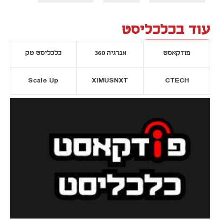
עוד בכלכליסט
פודקאסט
אנרגיה 360
כלכליסט טק
Scale Up
XIMUSNXT
CTECH
יסייה חדשה
נפתח בכרטיסייה חדשה