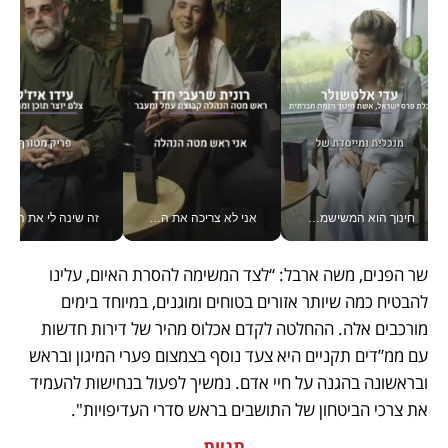
חינוך הוא המשישמה של החיים שלי - V
אני לא צריכה את המשרד: רונית שרעבי-חדד מנהלת ארגון של 30000 עובדים מכל מקום_v
זה שינה לי את החיים: 
שר הפנים, משה ארבל: “לצד המשימה להסרת האיום, עלינו 
להבטיח כמה שיותר אזורים בטוחים ומוגנים, במיוחד בימים 
מורכבים אלה. ההחלטה לקדם אכלוס מהיר של דירות חדשות 
עם ממ”דים תקניים היא צעד נוסף בצמצום פערי המיגון ובראש 
ובראשונה בהגנה על חיי אדם. נמשיך לפעול בנחישות להעמיד 
את צרכי הביטחון של התושבים בראש סדרי העדיפויות".
תגיות