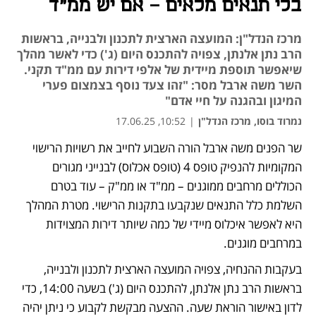
בלי תנאים מלאים – אם יש ממ"ד
מרכז הנדל"ן: המועצה הארצית לתכנון ולבנייה, בראשות
הרב נתן אלנתן, צפויה להתכנס היום (ג') כדי לאשר מהלך
שיאפשר תוספת מיידית של אלפי דירות עם ממ"ד תקני.
השר משה ארבל מסר: "זהו צעד נוסף בצמצום פערי
המיגון ובהגנה על חיי אדם"
נמרוד בוסו, מרכז הנדל"ן
|
10:52, 17.06.25
שר הפנים משה ארבל הורה השבוע לחייב את רשויות הרישוי 
המקומיות להנפיק טופס 4 (טופס אכלוס) לבנייני מגורים 
הכוללים מרחבים ממוגנים – ממ"ד או ממ"ק – עוד בטרם 
השלמת כלל התנאים שנקבעו בתקנות הרישוי. מטרת המהלך 
היא לאפשר איכלוס מיידי של כמה שיותר דירות המצוידות 
במרחבים מוגנים.
בעקבות ההנחיה, צפויה המועצה הארצית לתכנון ולבנייה, 
בראשות הרב נתן אלנתן, להתכנס היום (ג') בשעה 14:00, כדי 
לדון באישור הוראת שעה. ההצעה מבקשת לקבוע כי ניתן יהיה 