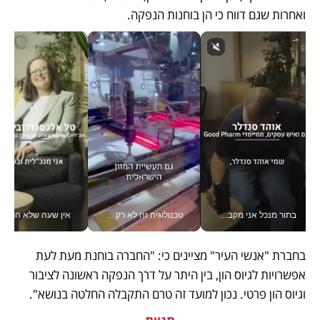
ואחרות שגם דווח כי הן בוחנות הנפקה.
בתור מנכל אני מקבל מאות החלטות ביום, וה- Galaxy Z Fold8 Ultra עוזר לי לחתוך אותן מהר יותר_v
טכנולוגיה זה לא רק בהייטק: גם תעשיית המזון הישראלית מאמצת כלי AI, אוטומציה וניתוח דאטה בזמן אמת
אין שעה שלא התעסקתי במשבר - טל אלכסנדרוביץ’ שגב מנהלת משברים
בחברת "אנשי העיר" מציינים כי: "החברה בוחנת מעת לעת 
אפשרויות לגיוס הון, בין היתר על דרך הנפקה ראשונה לציבור 
וגיוס הון פרטי. נכון למועד זה טרם התקבלה החלטה בנושא".