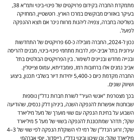
מתמקדת החברה בקידום פרויקטים של פינוי-בינוי ותמ"א 38, 
בעיקר באזורים מבוקשים במרכז הארץ. רוטשטיין, המחזיקה 
בשליטה בחברה, צפויה ליהנות מרווח ניכר אם תצא ההנפקה 
לפועל.
נכון ל-2024, החברה מובילה כ-60 פרויקטים של התחדשות 
עירונית בתל אביב-יפו, לרבות מתחמי פינוי-בינוי, מבנים להריסה 
ובנייה מחדש ובניינים לשימור. בין הפרויקטים הבולטים בתל 
אביב נמנים אלו ברחובות רמז, פומבדיתא, עמוס וצייטלין. 
החברה מקדמת כיום כ-5,400 יחידות דיור בשלבי תכנון, ביצוע 
ושיווק שונים.
בכך מצטרפת "אנשי העיר" לשורת חברות נדל"ן נוספות 
שבוחנות אפשרות להנפקה השנה, ביניהן דלק נכסים, שהודיעה 
השבוע על בחינת הנפקה עם שווי מוערך של מעל מיליארד 
שקל; תדהר שמתכוננת להנפקה בשווי של מעל 5 מיליארד 
שקל; זרוע הנדל"ן של רמי לוי השוקלת הנפקה לפי שווי של 3–4 
מיליארד שקל; וכן שיכון ובינוי נדל"ן, רייסדור, יוסי אברהמי 