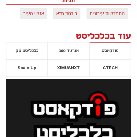
תגיות
התחדשות עירונית
בורסת ת"א
אנשי העיר
עוד בכלכליסט
פודקאסט
אנרגיה 360
כלכליסט טק
Scale Up
XIMUSNXT
CTECH
יסייה חדשה
נפתח בכרטיסייה חדשה