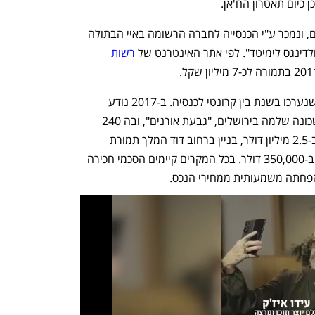
 כיום תאטרון הח'אן.
השטח שבו מדובר הוא בגודל של כ-5 דונם, ונמכר ע"י הכנסייה לחברה הרשומה באיי הבתולה 
דינגס לימיטד". לפי אתר האינטרנט של 
רשות 
מדובר במקרה אחד מסדרה של עסקאות שנערכו בשנת בין קרונטי לכנסיה. ב-2017 נודע 
מפרסום בעיתון הארץ כי הכנסייה מכרה שכונה שלמה בירושלים, "גבעת אורנים", ובה 240 
דירות ב-3.3 מיליון דולר, בניין ברחוב הס ב-2.5 מיליון דולר, בניין ברחוב דוד המלך תמורת 
850,000 דולר, ו2.3 דונם בשכונת בקעה ב-350,000 דולר. בכל המקרים קיימים הסכמי חכירה 
הפחתה משמעותית ממחירי הנכס.