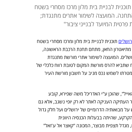
תוכנית לבניית בית מלון מרכז מסחרי בשטח
ם התחנה. המועצה לשימור אתרים מתנגדת;
פרטית המיועד לבנייני ציבור"
רושלים
 תוכנית לבניית בית מלון ומרכז מסחרי בשטח 
של 20 אלף מ"ר בגבעת התנ"ך, לא רחוק מתיאטרון החאן, מתחם תחנת הרכבת הראשונה, 
מרכז מורשת בגין, והכנסייה הסקוטית בירושלים. המועצה לשימור אתרי מורשת מתנגדת 
לתוכנית, בטענה ש"מדובר בתוכנית פיתוח שתביא להרס מורשת המקום לטובת רווח כלכלי של 
יזם פרטי. זו תוכנית להקמת מלון אשר כל מטרתו לשמש נכס מניב על חשבון מורשת העיר 
תיק התיעוד של האתר, המכונה "מצודת האייל", שהוכן ע"י האדריכל משה שפירא, קובע 
ש"מיקומה של כתף הינום מול חומות העיר העתיקה העניקה לאתר לא רק יופי נשגב, אלא גם 
חשיבות אסטרטגית רבה. היושב בה חולש על מבואותיה הדרומיים של ירושלים ועל חלק גדול 
ממערב העיר". אין זה מפתיע אפוא שעל הקרקע, שהיתה בבעלות הכנסיה היוונית 
אורתודוכסית, ניבנו, לפני כמה מאות שנים, מגדל תצפית מבוצר, המכונה "קאצר אל ע'זאל" 