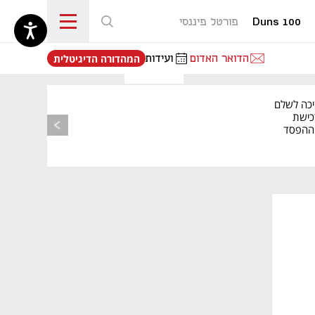
Duns 100
פורטל פיננסי
נפתח בכרטיסייה חדשה
הדואר האדום
ועידות
המהדורה הדיגיטלית
מאמר קניות
יכה לשלם
כישת
BASE: ההפסד
הרבעוני זינק ל-76