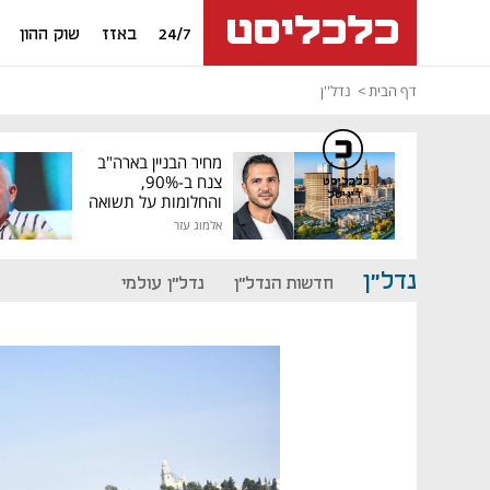
24/7
באזז
שוק ההון
דף הבית
נדל''ן
מחיר הבניין בארה"ב
צנח ב-90%,
כלכליסט
דיגיטל
והחלומות על תשואה
גבוהה התנפצו
אלמוג עזר
נדל"ן
חדשות הנדל"ן
נדל"ן עולמי