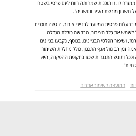
עצמו וגם את הכנסיה הסקוטית שנמצאת ממזרח לו. זו תוכנית שמהותה רווח ליזם פרטי בשטח 
על חשבון מורשת העיר ותושביה".
מעיריית ירושלים נמסר: "מדובר על מגרש בבעלות פרטית המיועד לבנייני ציבור. הוגשה תוכנית 
לשינויי ייעוד משטח פרטי למלון, כך שיוכל לשמש את כלל הציבור. הבקשה כוללת הגדלה 
והסדרת המרחב הציבורי, לכיוון רחוב דוד רמז, ושיפור מפלסי הבניינים. בנוסף, נקבעו בניינים 
לשימור וחשיפה כלפי הרחוב. התוכנית תואמה זמן רב מול אגף התכנון, כולל מחלקת השימור. 
ההתנגדות המדוברת אינה מוכרת לעירייה וככל ותוגש התנגדות שכזו בתקופת ההפקדה, היא 
ויות".
ות
המועצה לשימור אתרים