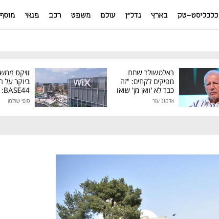
כלכליסט-טק
בארץ
נדל"ן
עולם
משפט
רכב
פנאי
מוסף
באלטשולר שחם
וויקס ממש
מפיקים לקחים: "זה
ביוקר על ר
כבר לא 'וואן מן' שואו
44
של גילעד"
אלמוג עזר
סופי שולמן
מיליון דולר