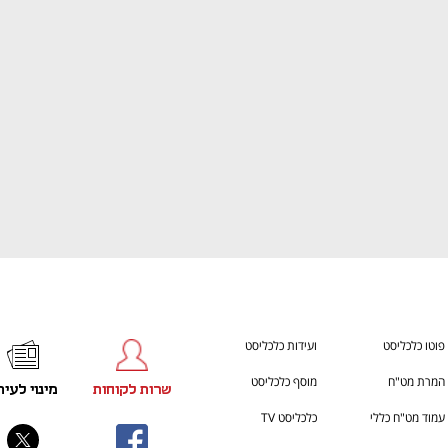
h – the gateway to Tech
You're NXT
פוטו כלכליסט
ועידות כלכליסט
המרת מט"ח
מוסף כלכליסט
שרות לקוחות
מינוי לעית
עמוד מט"ח כללי
כלכליסט TV