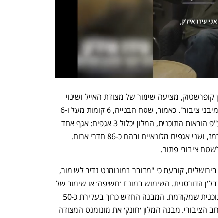
התוכנית לאתר, שנערכה ע"י האדריכל ירון קופרשטוק, מציעה שימור של מצודת האייל ושינוי 
יעוד הקרקע מ"ציבורי", ל"מסחר, תיירות ומיבני ציבור". כאמור, שטח הבנייה, 6 קומות מעל ו-6 
קומות בתת הקרקע הוא כ-20,000 מ"ר. ע"פ הוראות התוכנית, המלון יכלול 3 אגפים: אגף אחד 
"מסחרי תומך תיירות" על חזית רחוב דוד רמז, ושני אגפים מלונאיים ובהם כ-86 חדרי ארוח. 
שטח ציבורי פתוח.
אדר' צפי שלף, מהמועצה לשימור אתרים בירושלים, קובעת כי "מדובר במונומנט נדיר לשימור, 
שנמצא בסכנת פגיעה כתוצאה מיוזמת הנדל'ן הדורסנית. השימוש במונח ׳חשיפה׳ או שימור של 
המצודה הוא מגוחך. אין לזה שום קשר לתוכנית שמקודמת. המבנה החדש כרוך בעקירת כ-50 
עצים עתיקים, בעלי נוכחות דרמטית במרחב הציבורי. מבנה המלון ׳חונק׳ את מונומנט המצודה 